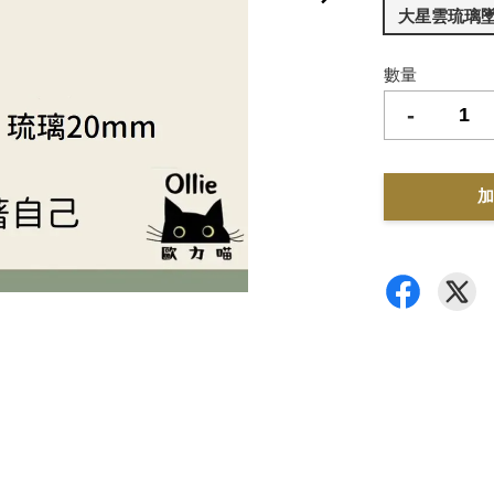
大星雲琉璃墜
數量
-
加