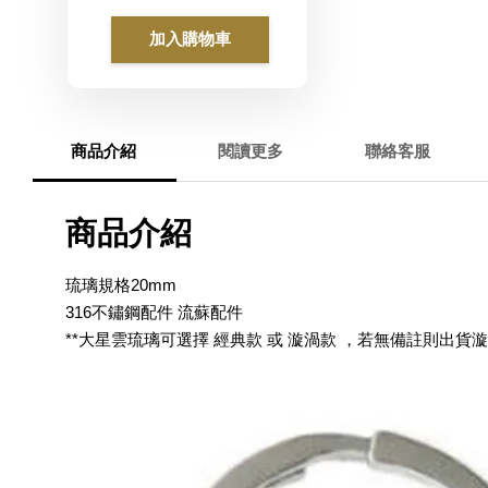
加入購物車
商品介紹
閱讀更多
聯絡客服
商品介紹
琉璃規格20mm
316不鏽鋼配件 流蘇配件
**大星雲琉璃可選擇 經典款 或 漩渦款 ，若無備註則出貨漩