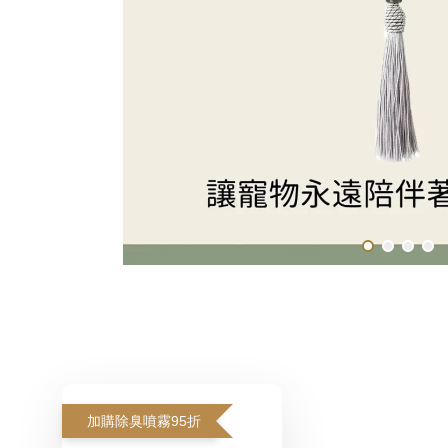
加購除臭噴霧95折