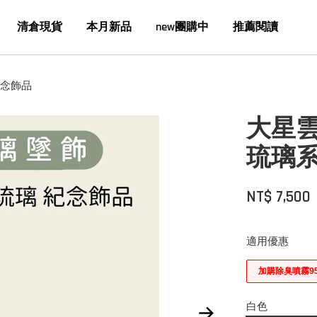
清倉現貨
本月新品
new團購中
推薦閱讀
紀念飾品
大星雲
琉璃系
NT$ 7,500
適用優惠
加購除臭噴霧9
白色