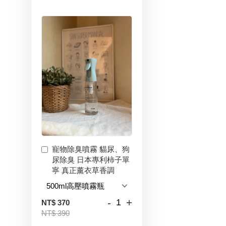
寵物除臭噴霧 貓尿、狗
尿除臭 日本專利柿子單
寧 真正薰衣草香調
-
+
NT$ 370
NT$ 390