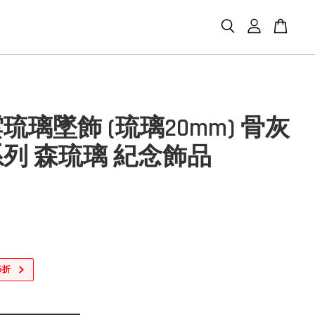
琉璃墜飾 (琉璃20mm) 骨灰
列 森琉璃 紀念飾品
5折