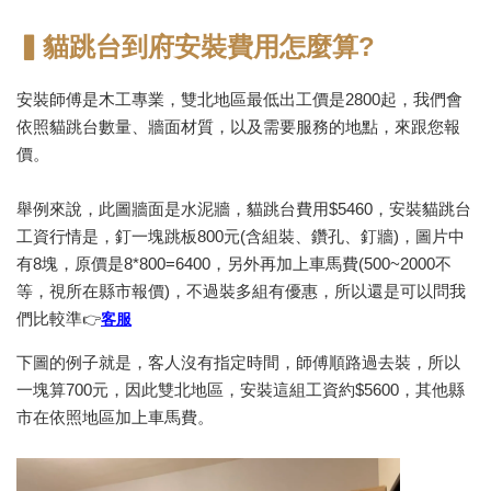
▍貓跳台到府安裝費用怎麼算?
安裝師傅是木工專業，雙北地區最低出工價是2800起，我們會
依照貓跳台數量、牆面材質，以及需要服務的地點，來跟您報
價。
舉例來說，此圖牆面是水泥牆，貓跳台費用$5460，安裝貓跳台
工資行情是，釘一塊跳板800元(含組裝、鑽孔、釘牆)，圖片中
有8塊，原價是8*800=6400，另外再加上車馬費(500~2000不
等，視所在縣市報價)，不過裝多組有優惠，所以還是可以問我
們比較準
👉
客服
下圖的例子就是，客人沒有指定時間，師傅順路過去裝，所以
一塊算700元，因此雙北地區，安裝這組工資約$5600，其他縣
市在依照地區加上車馬費。