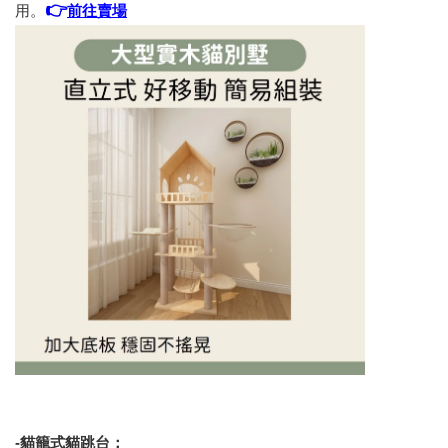
👉
用。
前往賣場
-貓籠式貓跳台：