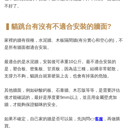
不好了。
▍貓跳台有沒有不適合安裝的牆面?
家裡的牆有很種，水泥牆、木板隔間牆(有分實心和空心的)，不
是所有牆面都適合安裝。
最適合的是水泥牆，安裝後可承重10公斤。最不適合安裝的
是，塑合板、密集板、甘蔗板，因為這三種，結構非常鬆散，
支撐力不夠，貓跳台就算硬裝上去，也會有掉落的危險。
其他牆面，例如矽酸鈣板、石膏牆、木芯版等等，是需要評估
後才能確認的，最好是厚度要9mm以上，並且用金屬壁虎加
牆，才能夠保證貓咪的安全。
如果不確定，自己家的牆是否可以裝，先詢問
，再做購
👉
客服
買。