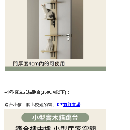
-小型直立式貓跳台(158CM以下)：
👉
適合小貓、腿比較短的貓。
前往賣場