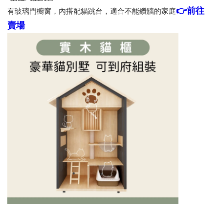
👉前往
有玻璃門櫥窗，內搭配貓跳台，適合不能鑽牆的家庭
賣場