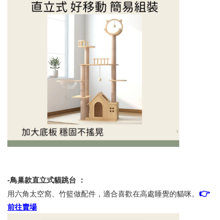
-鳥巢款直立式貓跳台 ：
👉
用六角太空窩、竹籃做配件，適合喜歡在高處睡覺的貓咪。
前往賣場