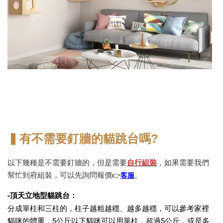
▍有不需要釘牆的貓跳台嗎?
以下幾種是不需要釘牆的，但是需要
自行組裝
，如果需要我們
👉
客服
幫忙到府組裝，可以先詢問報價
。
-頂天立地型貓跳台：
分成單柱和三柱的，柱子越粗越穩、越多越穩，可以參考家裡
貓咪的體重，5公斤以下貓咪可以用單柱，超過5公斤，或是多