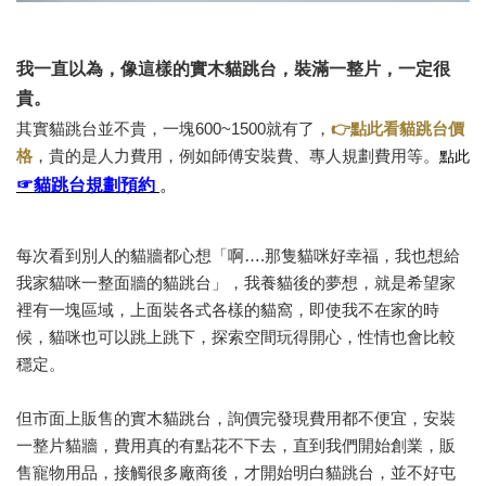
我一直以為，像這樣的實木貓跳台，裝滿一整片，一定很
貴。
其實貓跳台並不貴，一塊600~1500就有了，
👉點此看貓跳台價
點此
格
，貴的是人力費用，例如師傅安裝費、專人規劃費用等。
☞貓跳台規劃預約
。
每次看到別人的貓牆都心想「啊….那隻貓咪好幸福，我也想給
我家貓咪一整面牆的貓跳台」，我養貓後的夢想，就是希望家
裡有一塊區域，上面裝各式各樣的貓窩，即使我不在家的時
候，貓咪也可以跳上跳下，探索空間玩得開心，性情也會比較
穩定。
但市面上販售的實木貓跳台，詢價完發現費用都不便宜，安裝
一整片貓牆，費用真的有點花不下去，直到我們開始創業，販
售寵物用品，接觸很多廠商後，才開始明白貓跳台，並不好屯