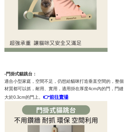
-門掛式貓跳台：
適合小型家庭，空間不足，仍想給貓咪打造垂直空間的，整個
材質都可以抓，耐用、實用，適用掛在厚度4cm內的門，門縫
👉
前往賣場
大於0.3cm的門上。