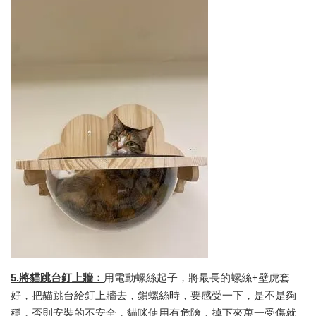
5.將貓跳台釘上牆：
用電動螺絲起子，將最長的螺絲+壁虎套
好，把貓跳台給釘上牆去，鎖螺絲時，要感受一下，是不是夠
穩，否則安裝的不安全，貓咪使用有危險，掉下來萬一受傷就