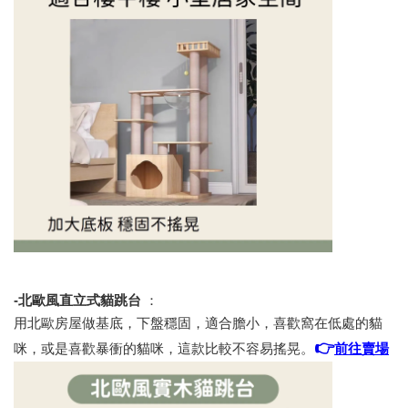
-北歐風直立式貓跳台
：
用北歐房屋做基底，下盤穩固，適合膽小，喜歡窩在低處的貓
👉
咪，或是喜歡暴衝的貓咪，這款比較不容易搖晃。
前往賣場