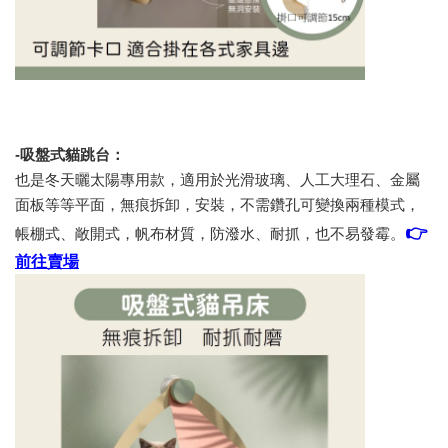
-吸盤式貓跳台：
也是冬天曬太陽專用款，適用於光滑玻璃、人工大理石、金屬
面板等等平面，無痕拆卸，安裝，不需鑽孔可變換兩種模式，
👉
帳棚式、敞開式，帆布材質，防潑水、耐抓，也不易發霉。
前往賣場