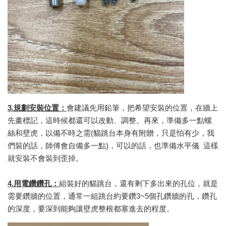
3.規劃安裝位置：
會建議先用鉛筆，把希望安裝的位置，在牆上
先畫標記，這時候都還可以改動、調整。再來，準備多一點螺
絲和壁虎，以備不時之需(貓跳台本身有附贈，只是怕有少，我
們裝的話，師傅會自備多一點)，可以的話，也準備水平儀 這樣
就安裝不會裝到歪掉。
4.用電鑽鑽孔：
組裝好的貓跳台，還有剩下多出來的孔位，就是
需要鑽牆的位置，通常一組跳台約要鑽3~5個孔鑽牆的孔，鑽孔
的深度，要深到能夠讓壁虎整根都塞進去的程度。