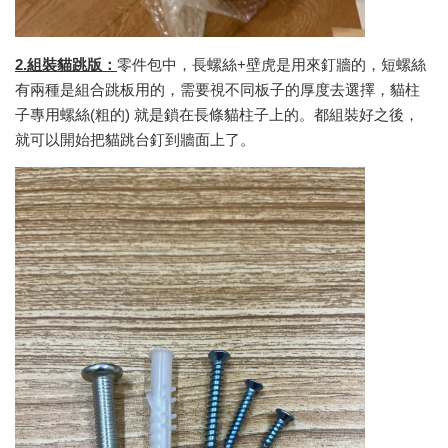
2.組裝貓跳版：
零件包中，長螺絲+壁虎是用來釘牆的，短螺絲
有兩種是組合跳板用的，需要視不同板子的厚度去選擇，貓柱
子專用螺絲(粗的) 就是鎖在長條貓柱子上的。都組裝好之後，
就可以開始把貓跳台釘到牆面上了。