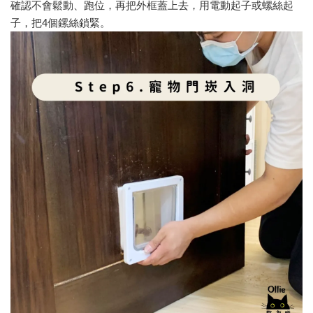
確認不會鬆動、跑位，再把外框蓋上去，用電動起子或螺絲起
子，把4個鏍絲鎖緊。