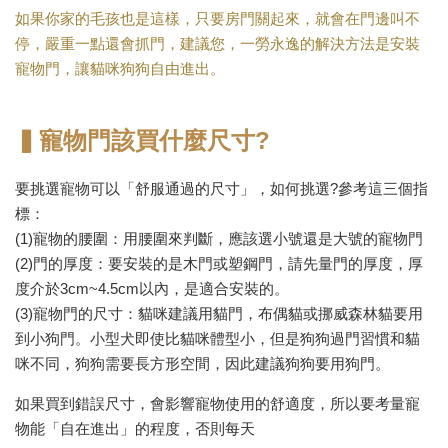
如果你家的毛孩也是這樣，只要房門關起來，就會在門邊叫不
停，嚴重一點還會抓門，建議您，一勞永逸的解決方法是安裝
寵物門，讓貓咪狗狗自由進出。
▍寵物門該買什麼尺寸?
要挑選寵物可以「舒服通過的尺寸」，如何挑選?參考這三個指
標：
(1)寵物的腰圍：用腰圍來判斷，應該選小號還是大號的寵物門
(2)門的厚度：要安裝的是木門或塑鋼門，請先量門的厚度，厚
度介於3cm~4.5cm以內，是適合安裝的。
(3)寵物門的尺寸：貓咪建議用貓門，布偶貓或挪威森林貓要用
到小狗門。小型犬即使比貓咪體型小，但是狗狗過門習慣和貓
咪不同，狗狗需要長方形空間，因此建議狗狗要用狗門。
如果買到錯誤尺寸，會影響寵物使用的舒適度，所以要考量寵
物能「自在進出」的程度，否則每天