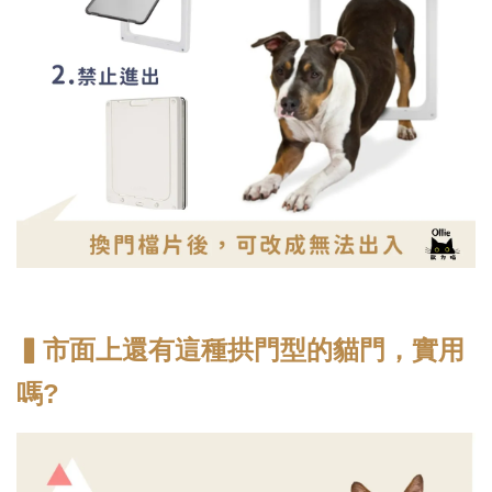
▍市面上還有這種拱門型的貓門，實用
嗎?