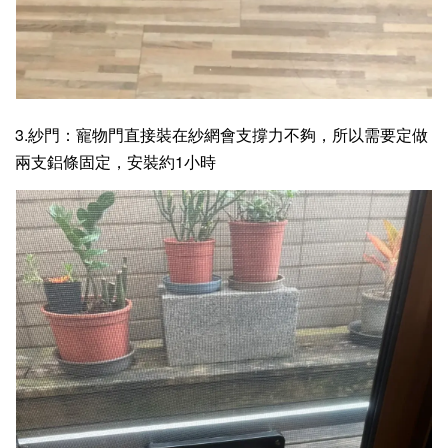
3.紗門：寵物門直接裝在紗網會支撐力不夠，所以需要定做
兩支鋁條固定，安裝約1小時