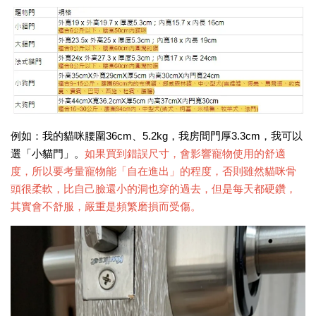
例如：我的貓咪腰圍36cm、5.2kg，我房間門厚3.3cm，我可以
選「小貓門」。
如果買到錯誤尺寸，會影響寵物使用的舒適
度，所以要考量寵物能「自在進出」的程度，否則雖然貓咪骨
頭很柔軟，比自己臉還小的洞也穿的過去，但是每天都硬鑽，
其實會不舒服，嚴重是頻繁磨損而受傷。