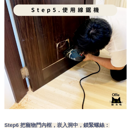
Step6 把寵物門內框，崁入洞中，鎖緊螺絲：