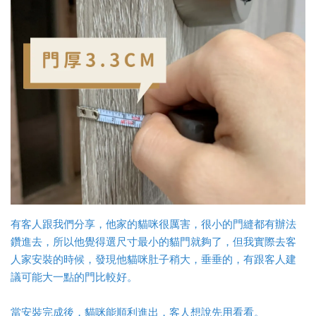
有客人跟我們分享，他家的貓咪很厲害，很小的門縫都有辦法
鑽進去，所以他覺得選尺寸
最小的貓門就夠了，但我實際去客
人家安裝的時候，發現
他貓咪肚子稍大，垂垂的，有跟客人建
議可能大一點的門比較好。
當安裝完成後，貓咪能順利進出，客人想說先用看看。