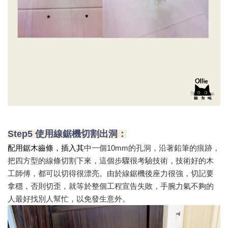
Step5 使用線鋸機切割出洞：
配用鋸木齒條，插入其
中一個10mm的孔洞，沿著鉛筆的痕跡，
把四方型的線條切割下來，這個步驟很考驗技術，技術好的木
工師傅，都可以切得很漂亮。由於線鋸機後座力很強，切記要
拿穩，否則切歪，就等於整個工程宣告失敗，手腕力氣不夠的
人最好找別人幫忙，以免發生意外。