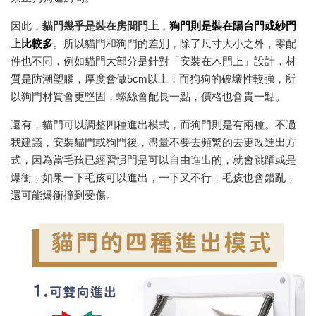
因此，
貓門幾乎是裝在房間門上
，
狗門則是裝在陽台門或紗門
上比較多
。所以貓門和狗門的差別，除了尺寸大小之外，零配
件也不同，例如貓門大部分是針對「安裝在木門上」設計，材
質是防潮塑膠，厚度會做5cm以上；而狗狗的破壞性較強，所
以狗門材質會更堅固，螺絲會配長一點，價格也會貴一點。
還有，貓門可以調整四種進出模式，而狗門則是有兩種。不過
我建議，安裝貓門或狗門後，盡量不要去頻繁的去更改進出方
式，因為當毛孩已經習慣門是可以自由進出的，就會跳躍或是
爆衝，如果一下毛孩可以進出，一下又不行，毛孩也會錯亂，
還可能爆衝撞到受傷。