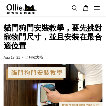
貓門狗門安裝教學，要先挑對
寵物門尺寸，並且安裝在最合
適位置
•
Ollie歐力喵
Aug 18, 21