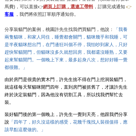
馬費)，可以直接
網頁上訂購，選連工帶料
，訂購完成通知
👉
👉
客服
，我們將依照訂單順序通知你。
分享裝貓門的案例，
桃園許先生找我們買貓門，他說：
「我養
兩隻貓咪，和家人同住，睡覺都會關門，
貓咪幾乎和我睡，可
是
半夜貓咪想出門，在門邊狂叫個不停，我怕吵到家人，只好
趕快幫貓開門，但貓咪沒多久就想回房，我都還沒睡熟，又要
起來幫貓開門。
一個晚上下來，最多起身八次，想好好睡一覺
都很難。」
由於房門是很貴的實木門，許先生捨不得在門上挖洞裝貓門，
就這樣每天幫貓咪開門四年，直到房門被抓舊了，才讓許先生
終於決定裝貓門，因為他沒有切割工具，所以找我們幫忙去
裝。
裝好貓門後的第一個晚上，許先生一覺到天亮，他跟我們分享
說
「四年了，好久沒這樣的感受，花幾千塊找人裝很值得，應
該早點這麼做的。」