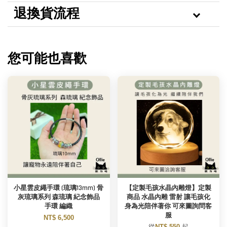
退換貨流程
您可能也喜歡
小星雲皮繩手環 (琉璃13mm) 骨
【定製毛孩水晶內雕燈】定製
灰琉璃系列 森琉璃 紀念飾品
商品 水晶內雕 雷射 讓毛孩化
手環 編織
身為光陪伴著你 可來圖詢問客
服
NT$ 6,500
從
NT$ 550
起