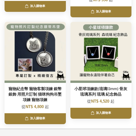
加入購物車
加入購物車
寵物紀念幣 寵物客製項鍊 銀幣
小星球項鍊款(琉璃13mm) 骨灰
銀飾 用照片訂制 猫咪狗狗吊墜
琉璃系列 琉璃 紀念飾品
項鍊 寵物項鍊
從
NT$ 4,520
起
從
NT$ 4,800
起
加入購物車
加入購物車