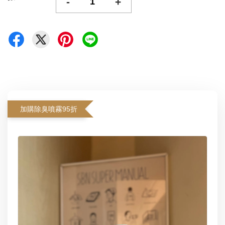
-
+
加購除臭噴霧95折