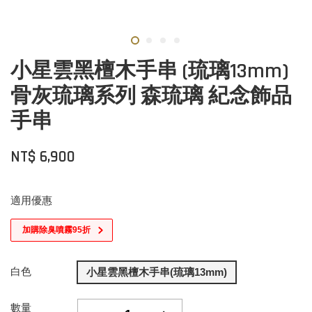
小星雲黑檀木手串 (琉璃13mm)
骨灰琉璃系列 森琉璃 紀念飾品
手串
NT$ 6,900
適用優惠
加購除臭噴霧95折
白色
小星雲黑檀木手串(琉璃13mm)
數量