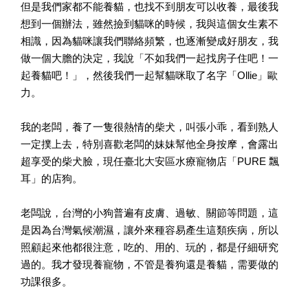
但是我們家都不能養貓，也找不到朋友可以收養，最後我
想到一個辦法，雖然撿到貓咪的時候，我與這個女生素不
相識，因為貓咪讓我們聯絡頻繁，也逐漸變成好朋友，我
做一個大膽的決定，我說「不如我們一起找房子住吧！一
起養貓吧！」，然後我們一起幫貓咪取了名字「Ollie」歐
力。
我的老闆，養了一隻很熱情的柴犬，叫張小乖，看到熟人
一定撲上去，特別喜歡老闆的妹妹幫他全身按摩，會露出
超享受的柴犬臉，現任臺北大安區水療寵物店「PURE 飄
耳」的店狗。
老闆說，台灣的小狗普遍有皮膚、過敏、關節等問題，這
是因為台灣氣候潮濕，讓外來種容易產生這類疾病，所以
照顧起來他都很注意，吃的、用的、玩的，都是仔細研究
過的。我才發現養寵物，不管是養狗還是養貓，需要做的
功課很多。