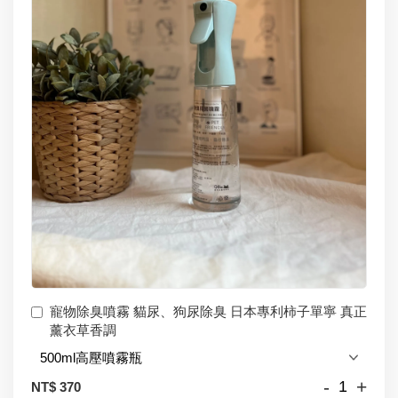
寵物除臭噴霧 貓尿、狗尿除臭 日本專利柿子單寧 真正
薰衣草香調
-
+
NT$ 370