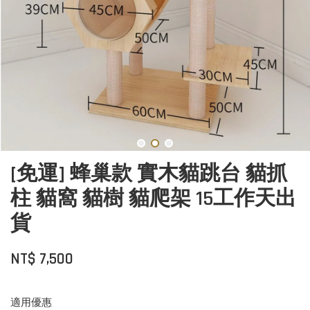
[免運] 蜂巢款 實木貓跳台 貓抓
柱 貓窩 貓樹 貓爬架 15工作天出
貨
NT$ 7,500
適用優惠