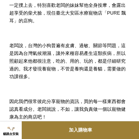
一定撲上去，特別喜歡老闆的妹妹幫他全身按摩，會露出
超享受的柴犬臉，現任臺北大安區水療寵物店「PURE 飄
耳」的店狗。
老闆說，台灣的小狗普遍有皮膚、過敏、關節等問題，這
是因為台灣氣候潮濕，讓外來種容易產生這類疾病，所以
照顧起來他都很注意，吃的、用的、玩的，都是仔細研究
過的。我才發現養寵物，不管是養狗還是養貓，需要做的
功課很多。
因此我們很常彼此分享寵物的資訊，買的每一樣東西都會
認真看成分。老闆就說，不如，讓我負責做一個以寵物健
康為主的商店吧！
加入購物車
貓跳台安裝