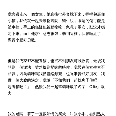
我旁邊走來一個女生，她直接把外套脫下來，輕輕包裹住
小貓，我們就一起去動物醫院。醫生說，眼睛的傷可能是
被車撞，手上的傷疑似被動物咬，急救了兩次，狀況才穩
定下來。而且他求生意志很強，聽到這裡，我眼眶紅了，
覺得小貓好勇敢。
但是我們家都不能養貓，也找不到朋友可以收養，最後我
想到一個辦法，雖然撿到貓咪的時候，我與這個女生素不
相識，因為貓咪讓我們聯絡頻繁，也逐漸變成好朋友，我
做一個大膽的決定，我說「不如我們一起找房子住吧！一
起養貓吧！」，然後我們一起幫貓咪取了名字「Ollie」歐
力。
我的老闆，養了一隻很熱情的柴犬，叫張小乖，看到熟人