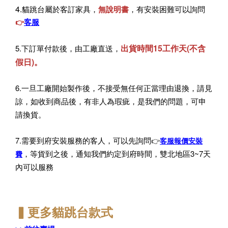
4.
貓跳台屬於客訂家具，
無說明書
，有安裝困難可以詢問
客服
👉
出貨時間15工作天(不含
5.下訂單付款後，由工廠直送，
假日)。
6.一旦工廠開始製作後，不接受無任何正當理由退換，請見
諒，如收到商品後，有非人為瑕疵，是我們的問題，可申
請換貨。
7.需要到府安裝服務的客人，可以先詢問
👉
客服報價安裝
，等貨到之後，通知我們約定到府時間，雙北地區3~7天
費
內可以服務
▍更多貓跳台
款式