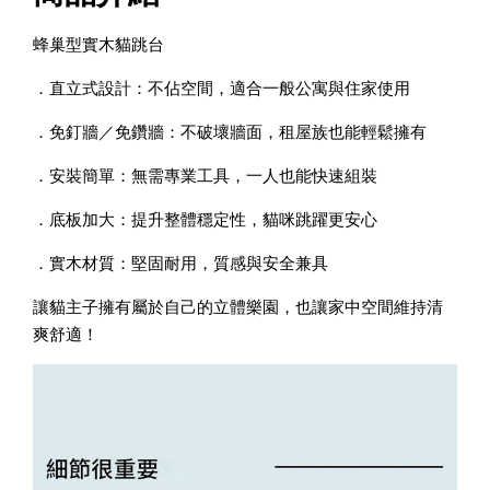
蜂巢型實木貓跳台
．直立式設計：不佔空間，適合一般公寓與住家使用
．免釘牆／免鑽牆：不破壞牆面，租屋族也能輕鬆擁有
．安裝簡單：無需專業工具，一人也能快速組裝
．底板加大：提升整體穩定性，貓咪跳躍更安心
．實木材質：堅固耐用，質感與安全兼具
讓貓主子擁有屬於自己的立體樂園，也讓家中空間維持清
爽舒適！
寵物除臭噴霧 貓尿、狗尿除臭 日本專利柿子單寧 真正
薰衣草香調