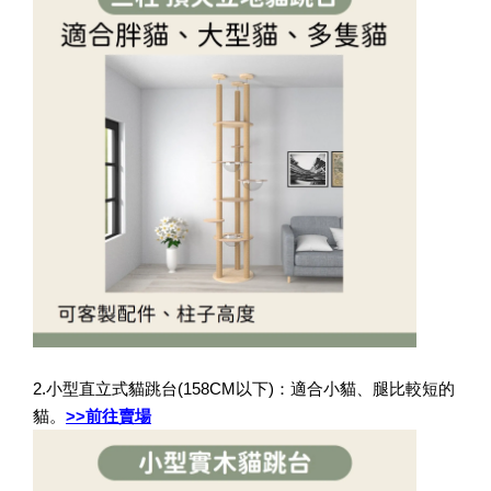
2.小型直立式貓跳台(158CM以下)：適合小貓、腿比較短的
貓。
>>前往賣場