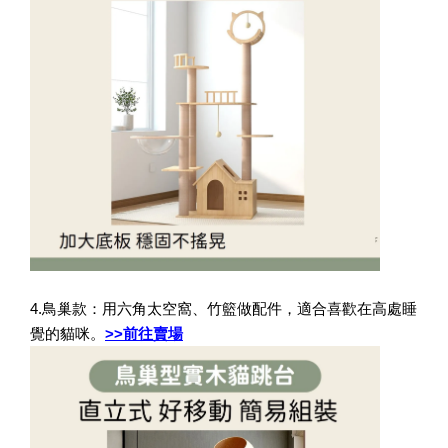
4.鳥巢款：用六角太空窩、竹籃做配件，適合喜歡在高處睡
覺的貓咪。
>>前往賣場