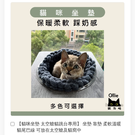
【貓咪坐墊 太空艙貓跳台專用】 坐墊 靠墊 柔軟溫暖
貓尾巴線 可放在太空艙及貓窩中