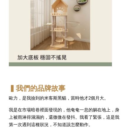
▍我們的品牌故事
歐力，是我撿到的米客斯黑貓，當時他才2個月大。
我是在市場暗巷裡面發現的，他奄奄一息的躺在地上，身
上被雨淋得濕濕的，還微微在發抖。我看了緊張，這是我
第一次遇到這種狀況，不知道該怎麼動作。