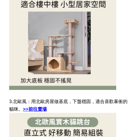
3.北歐風：用北歐房屋做基底，下盤穩固，適合喜歡暴衝的
貓咪。
>>前往賣場