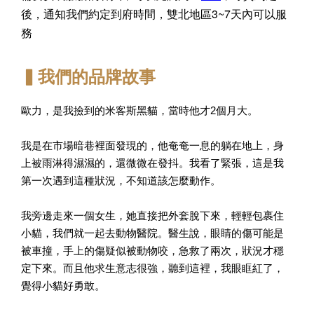
後，通知我們約定到府時間，雙北地區3~7天內可以服
務
▍我們的品牌故事
歐力，是我撿到的米客斯黑貓，當時他才2個月大。
我是在市場暗巷裡面發現的，他奄奄一息的躺在地上，身
上被雨淋得濕濕的，還微微在發抖。我看了緊張，這是我
第一次遇到這種狀況，不知道該怎麼動作。
我旁邊走來一個女生，她直接把外套脫下來，輕輕包裹住
小貓，我們就一起去動物醫院。醫生說，眼睛的傷可能是
被車撞，手上的傷疑似被動物咬，急救了兩次，狀況才穩
定下來。而且他求生意志很強，聽到這裡，我眼眶紅了，
覺得小貓好勇敢。