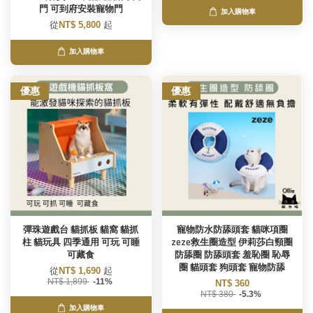
門 可到府安裝寵物門
加入購物車
從
NT$ 5,800
起
加入購物車
優惠
優惠
彈珠遊戲台 貓抓板 貓窩 貓抓
寵物防水防舔頭套 貓咪項圈
柱 貓玩具 四季通用 可玩 可睡
zeze救生圈造型 伊莉莎白頸圈
可藏食
防舔圈 防舔頭套 羞恥圈 恥辱
圈 貓頭套 狗頭套 寵物防舔
從
NT$ 1,690
起
NT$ 1,899
-11%
NT$ 360
NT$ 380
-5.3%
加入購物車