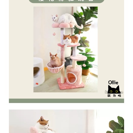
寵物除臭噴霧 貓尿、狗尿除臭 日本專利柿子單寧 真正
薰衣草香調
-
+
NT$ 370
NT$ 390
加入購物車