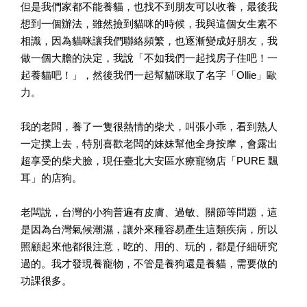
但是我們家都不能養貓，也找不到朋友可以收養，最後我
想到一個辦法，雖然撿到貓咪的時候，我與這個女生素不
相識，因為貓咪讓我們聯絡頻繁，也逐漸變成好朋友，我
做一個大膽的決定，我說「不如我們一起找房子住吧！一
起養貓吧！」，然後我們一起幫貓咪取了名字「Ollie」歐
力。
我的老闆，養了一隻很熱情的柴犬，叫張小乖，看到熟人
一定撲上去，特別喜歡老闆的妹妹幫他全身按摩，會露出
超享受的柴犬臉，現任臺北大安區水療寵物店「PURE 飄
耳」的店狗。
老闆說，台灣的小狗普遍有皮膚、過敏、關節等問題，這
是因為台灣氣候潮濕，讓外來種容易產生這類疾病，所以
照顧起來他都很注意，吃的、用的、玩的，都是仔細研究
過的。我才發現養寵物，不管是養狗還是養貓，需要做的
功課很多。