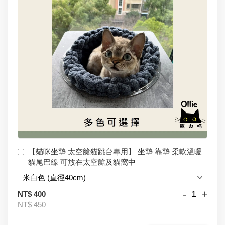
【貓咪坐墊 太空艙貓跳台專用】 坐墊 靠墊 柔軟溫暖
貓尾巴線 可放在太空艙及貓窩中
-
+
NT$ 400
NT$ 450