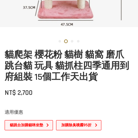
貓爬架 櫻花粉 貓樹 貓窩 磨爪
跳台貓 玩具 貓抓柱四季通用到
府組裝 15個工作天出貨
NT$ 2,700
適用優惠
貓跳台加購貓咪坐墊
加購除臭噴霧95折