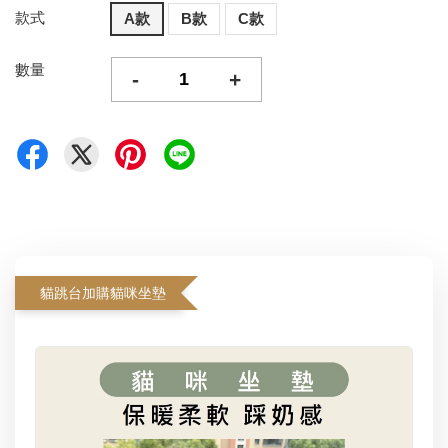
款式
A款
B款
C款
數量
-
+
貓跳台加購貓咪坐墊