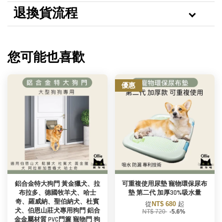
退換貨流程
您可能也喜歡
優惠
鋁合金特大狗門 黃金獵犬、拉
可重複使用尿墊 寵物環保尿布
布拉多、德國牧羊犬、哈士
墊 第二代 加厚30%吸水量
奇、羅威納、聖伯納犬、杜賓
從
NT$ 680
起
犬、伯恩山莊犬專用狗門 鋁合
NT$ 720
-5.6%
金金屬材質 PVC門簾 寵物門 狗