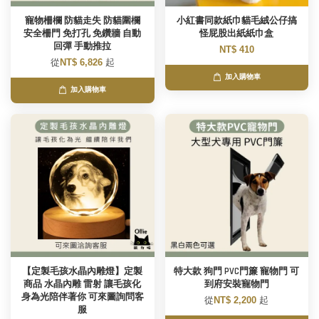
寵物柵欄 防貓走失 防貓圍欄
小紅書同款紙巾貓毛絨公仔搞
安全柵門 免打孔 免鑽牆 自動
怪屁股出紙紙巾盒
回彈 手動推拉
NT$ 410
從
NT$ 6,826
起
加入購物車
加入購物車
【定製毛孩水晶內雕燈】定製
特大款 狗門 PVC門簾 寵物門 可
商品 水晶內雕 雷射 讓毛孩化
到府安裝寵物門
身為光陪伴著你 可來圖詢問客
從
NT$ 2,200
起
服