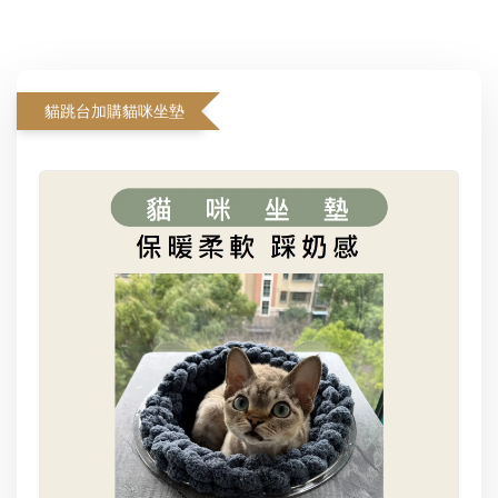
貓跳台加購貓咪坐墊