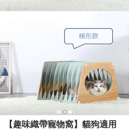
【趣味織帶寵物窩】貓狗適用