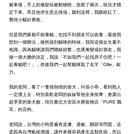
被車撞，手上的傷疑似被動物咬，急救了兩次，狀況才穩
定下來。而且他求生意志很強，聽到這裡，我眼眶紅了，
覺得小貓好勇敢。
但是我們家都不能養貓，也找不到朋友可以收養，最後我
想到一個辦法，雖然撿到貓咪的時候，我與這個女生素不
相識，因為貓咪讓我們聯絡頻繁，也逐漸變成好朋友，我
做一個大膽的決定，我說「不如我們一起找房子住吧！一
起養貓吧！」，然後我們一起幫貓咪取了名字「Ollie」歐
力。
我的老闆，養了一隻很熱情的柴犬，叫張小乖，看到熟人
一定撲上去，特別喜歡老闆的妹妹幫他全身按摩，會露出
超享受的柴犬臉，現任臺北大安區水療寵物店「PURE 飄
耳」的店狗。
老闆說，台灣的小狗普遍有皮膚、過敏、關節等問題，這
是因為台灣氣候潮濕，讓外來種容易產生這類疾病，所以