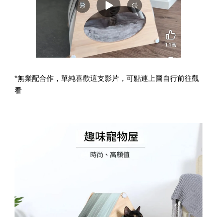
寵物除臭噴霧 貓尿、狗尿除臭 日本專利柿子單寧 真正
薰衣草香調
-
+
NT$ 370
*無業配合作，單純喜歡這支影片，可點連上圖自行前往觀
NT$ 390
看
加入購物車