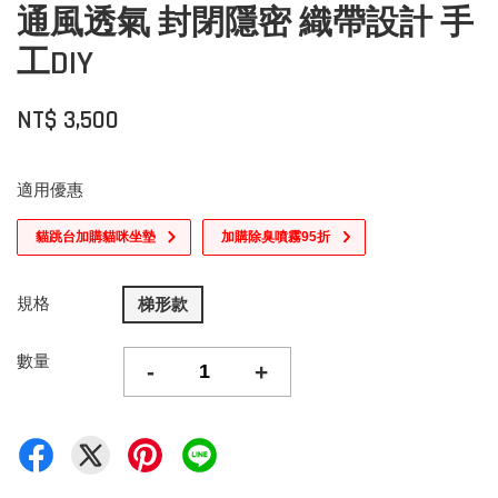
通風透氣 封閉隱密 織帶設計 手
工DIY
NT$ 3,500
適用優惠
貓跳台加購貓咪坐墊
加購除臭噴霧95折
規格
梯形款
數量
-
+