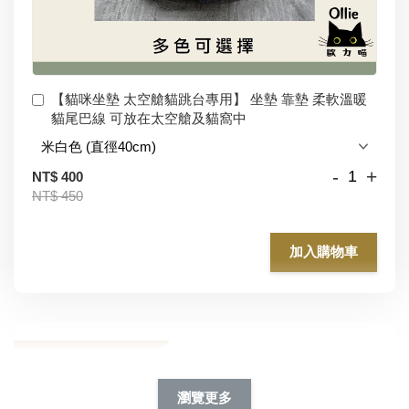
【貓咪坐墊 太空艙貓跳台專用】 坐墊 靠墊 柔軟溫暖
貓尾巴線 可放在太空艙及貓窩中
-
+
NT$ 400
NT$ 450
加入購物車
加購除臭噴霧95折
瀏覽更多