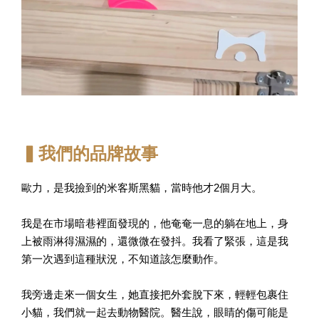
▍我們的品牌故事
歐力，是我撿到的米客斯黑貓，當時他才2個月大。
我是在市場暗巷裡面發現的，他奄奄一息的躺在地上，身
上被雨淋得濕濕的，還微微在發抖。我看了緊張，這是我
第一次遇到這種狀況，不知道該怎麼動作。
我旁邊走來一個女生，她直接把外套脫下來，輕輕包裹住
小貓，我們就一起去動物醫院。醫生說，眼睛的傷可能是