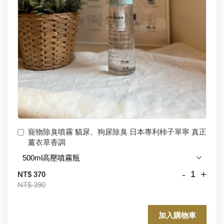
寵物除臭噴霧 貓尿、狗尿除臭 日本專利柿子單寧 真正
薰衣草香調
-
+
NT$ 370
NT$ 390
加入購物車