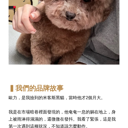
▍我們的品牌故事
歐力，是我撿到的米客斯黑貓，當時他才2個月大。
我是在市場暗巷裡面發現的，他奄奄一息的躺在地上，身
上被雨淋得濕濕的，還微微在發抖。我看了緊張，這是我
第一次遇到這種狀況，不知道該怎麼動作。