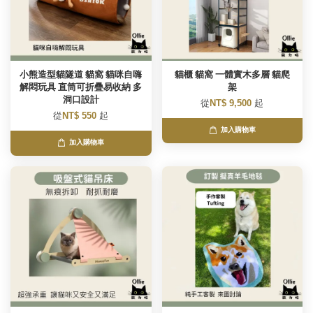
小熊造型貓隧道 貓窩 貓咪自嗨
貓櫃 貓窩 一體實木多層 貓爬
解悶玩具 直筒可折疊易收納 多
架
洞口設計
從
NT$ 9,500
起
從
NT$ 550
起
加入購物車
加入購物車