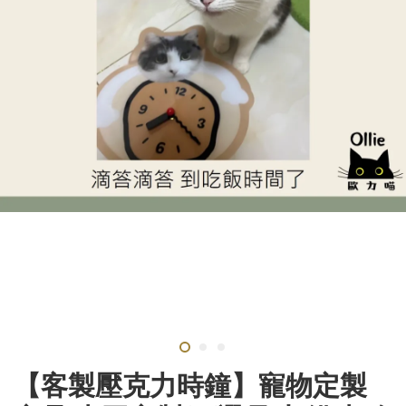
【客製壓克力時鐘】寵物定製