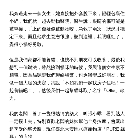
我旁邊走來一個女生，她直接把外套脫下來，輕輕包裹住
小貓，我們就一起去動物醫院。醫生說，眼睛的傷可能是
被車撞，手上的傷疑似被動物咬，急救了兩次，狀況才穩
定下來。而且他求生意志很強，聽到這裡，我眼眶紅了，
覺得小貓好勇敢。
但是我們家都不能養貓，也找不到朋友可以收養，最後我
想到一個辦法，雖然撿到貓咪的時候，我與這個女生素不
相識，因為貓咪讓我們聯絡頻繁，也逐漸變成好朋友，我
做一個大膽的決定，我說「不如我們一起找房子住吧！一
起養貓吧！」，然後我們一起幫貓咪取了名字「Ollie」歐
力。
我的老闆，養了一隻很熱情的柴犬，叫張小乖，看到熟人
一定撲上去，特別喜歡老闆的妹妹幫他全身按摩，會露出
超享受的柴犬臉，現任臺北大安區水療寵物店「PURE 飄
耳」的店狗。