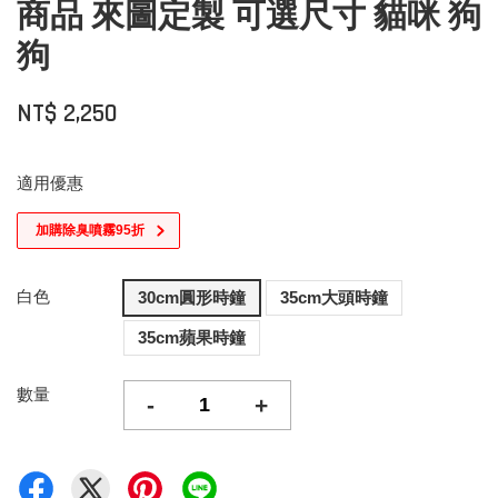
商品 來圖定製 可選尺寸 貓咪 狗
狗
NT$ 2,250
適用優惠
加購除臭噴霧95折
白色
30cm圓形時鐘
35cm大頭時鐘
35cm蘋果時鐘
數量
-
+