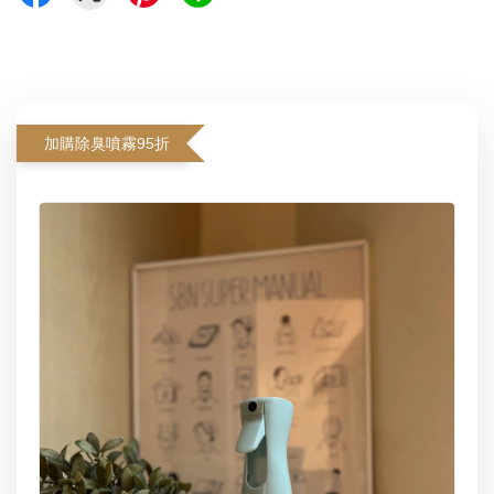
加購除臭噴霧95折