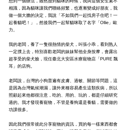
想到一個辦法，雖然撿到貓咪的時候，我與這個女生素不
相識，因為貓咪讓我們聯絡頻繁，也逐漸變成好朋友，我
做一個大膽的決定，我說「不如我們一起找房子住吧！一
起養貓吧！」，然後我們一起幫貓咪取了名字「Ollie」歐
力。
我的老闆，養了一隻很熱情的柴犬，叫張小乖，看到熟人
一定撲上去，特別喜歡老闆的妹妹幫他全身按摩，會露出
超享受的柴犬臉，現任臺北大安區水療寵物店「PURE 飄
耳」的店狗。
老闆說，台灣的小狗普遍有皮膚、過敏、關節等問題，這
是因為台灣氣候潮濕，讓外來種容易產生這類疾病，所以
照顧起來他都很注意，吃的、用的、玩的，都是仔細研究
過的。我才發現養寵物，不管是養狗還是養貓，需要做的
功課很多。
因此我們很常彼此分享寵物的資訊，買的每一樣東西都會