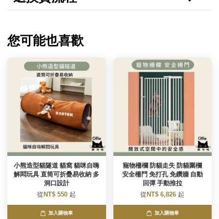
您可能也喜歡
小熊造型貓隧道 貓窩 貓咪自嗨
寵物柵欄 防貓走失 防貓圍欄
解悶玩具 直筒可折疊易收納 多
安全柵門 免打孔 免鑽牆 自動
洞口設計
回彈 手動推拉
從
NT$ 550
起
從
NT$ 6,826
起
加入購物車
加入購物車