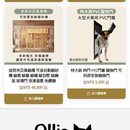
波西米亞風貓櫃 可放自動貓砂
特大款 狗門 PVC門簾 寵物門 可
機 貓窩 貓籠 貓櫃 貓別墅 碳鋼
到府安裝寵物門
架 玻璃門 浪漫溫暖 免鑽牆
從
NT$ 2,200
起
從
NT$ 48,800
起
加入購物車
加入購物車