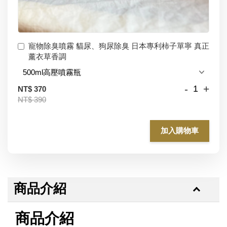
寵物除臭噴霧 貓尿、狗尿除臭 日本專利柿子單寧 真正
薰衣草香調
-
+
NT$ 370
NT$ 390
加入購物車
商品介紹
商品介紹