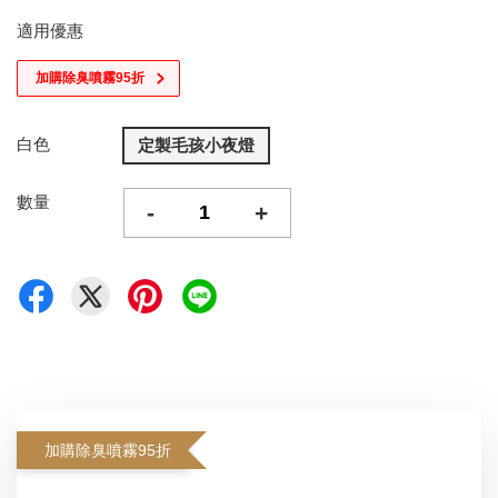
適用優惠
加購除臭噴霧95折
白色
定製毛孩小夜燈
數量
-
+
加購除臭噴霧95折