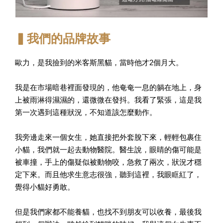
▍我們的品牌故事
歐力，是我撿到的米客斯黑貓，當時他才2個月大。
我是在市場暗巷裡面發現的，他奄奄一息的躺在地上，身
上被雨淋得濕濕的，還微微在發抖。我看了緊張，這是我
第一次遇到這種狀況，不知道該怎麼動作。
我旁邊走來一個女生，她直接把外套脫下來，輕輕包裹住
小貓，我們就一起去動物醫院。醫生說，眼睛的傷可能是
被車撞，手上的傷疑似被動物咬，急救了兩次，狀況才穩
定下來。而且他求生意志很強，聽到這裡，我眼眶紅了，
覺得小貓好勇敢。
但是我們家都不能養貓，也找不到朋友可以收養，最後我