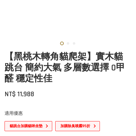
【黑桃木轉角貓爬架】實木貓
跳台 簡約大氣 多層數選擇 0甲
醛 穩定性佳
NT$ 11,988
適用優惠
貓跳台加購貓咪坐墊
加購除臭噴霧95折