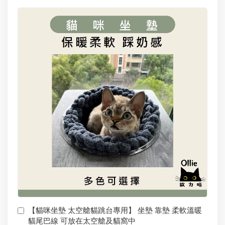
【貓咪坐墊 太空艙貓跳台專用】 坐墊 靠墊 柔軟溫暖
貓尾巴線 可放在太空艙及貓窩中