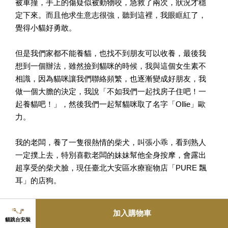
被車撞，手上的傷疑似被動物咬，急救了兩次，狀況才穩
定下來。而且他求生意志很強，聽到這裡，我眼眶紅了，
覺得小貓好勇敢。
但是我們家都不能養貓，也找不到朋友可以收養，最後我
想到一個辦法，雖然撿到貓咪的時候，我與這個女生素不
相識，因為貓咪讓我們聯絡頻繁，也逐漸變成好朋友，我
做一個大膽的決定，我說「不如我們一起找房子住吧！一
起養貓吧！」，然後我們一起幫貓咪取了名字「Ollie」歐
力。
我的老闆，養了一隻很熱情的柴犬，叫張小乖，看到熟人
一定撲上去，特別喜歡老闆的妹妹幫他全身按摩，會露出
超享受的柴犬臉，現任臺北大安區水療寵物店「PURE 飄
耳」的店狗。
老闆說，台灣的小狗普遍有皮膚、過敏、關節等問題，這
加入購物車
是因為台灣氣候潮濕，讓外來種容易產生這類疾病，所以
貓跳台安裝