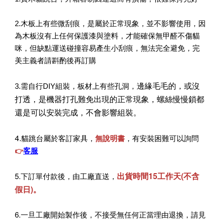
2.木板上有些微刮痕，是屬於正常現象，並不影響使用，因
為木板沒有上任何保護漆與塗料，才能確保無甲醛不傷貓
咪，但缺點運送碰撞容易產生小刮痕，無法完全避免，完
美主義者請斟酌後再訂購
邊緣毛毛的，或沒
3.需自行DIY組裝，板材上有些孔洞，
打透，是機器打孔難免出現的正常現象，螺絲慢慢鎖都
還是可以安裝完成，不會影響組裝。
4.
貓跳台屬於客訂家具，
無說明書
，有安裝困難可以詢問
客服
👉
出貨時間15工作天(不含
5.下訂單付款後，由工廠直送，
假日)。
6.一旦工廠開始製作後，不接受無任何正當理由退換，請見