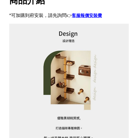
商品介紹
詢問
👉
客服報價安裝費
*可加購到府安裝，請先
寵物除臭噴霧 貓尿、狗尿除臭 日本專利柿子單寧 真正
薰衣草香調