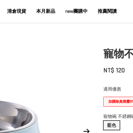
清倉現貨
本月新品
new團購中
推薦閱讀
寵物不
NT$ 120
適用優惠
加購除臭噴霧9
寵物碗 不銹鋼
藍色