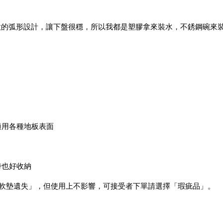
款的弧形設計，讓下盤很穩，所以我都是塑膠拿來裝水，不銹鋼碗來
適用各種地板表面
時也好收納
滑軟墊遺失」，但使用上不影響，可接受者下單請選擇「瑕疵品」。