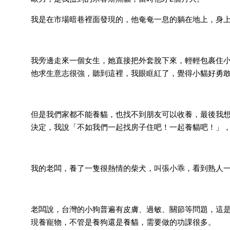
我是在市場暗巷裡面發現的，他奄奄一息的躺在地上，身
我旁邊走來一個女生，她直接把外套脫下來，輕輕包裹住
他求生意志很強，聽到這裡，我眼眶紅了，覺得小貓好勇
但是我們家都不能養貓，也找不到朋友可以收養，最後我
決定，我說「不如我們一起找房子住吧！一起養貓吧！」，然
我的老闆，養了一隻很熱情的柴犬，叫張小乖，看到熟人一
老闆說，台灣的小狗普遍有皮膚、過敏、關節等問題，這
現養寵物，不管是養狗還是養貓，需要做的功課很多。