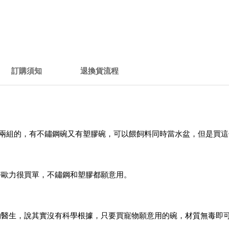
訂購須知
退換貨流程
種一件兩組的，有不鏽鋼碗又有塑膠碗，可以餵飼料同時當水盆，但是買
好歐力很買單，不鏽鋼和塑膠都願意用。
物醫生，說其實沒有科學根據，只要買寵物願意用的碗，材質無毒即