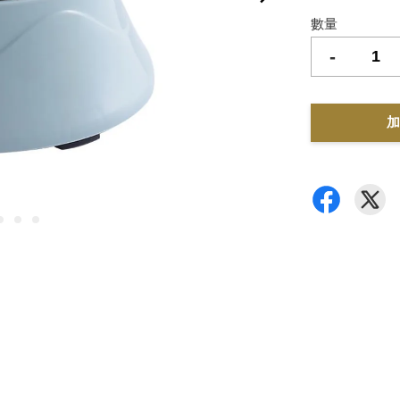
數量
-
加