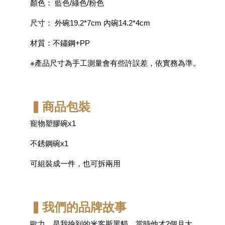
顏色： 藍色/綠色/粉色
尺寸： 外碗19.2*7cm 內碗14.2*4cm
材質：不鏽鋼+PP
※產品尺寸為手工測量會有些許誤差，依實務為準。
▍商品包裝
寵物塑膠碗x1
不銹鋼碗x1
可組裝成一件，也可拆兩用
▍我們的品牌故事
歐力，是我撿到的米客斯黑貓，當時他才2個月大。