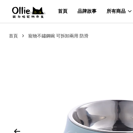
首頁
品牌故事
所有商品
›
首頁
寵物不鏽鋼碗 可拆卸兩用 防滑