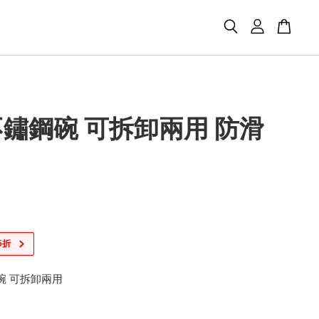
鏽鋼碗 可拆卸兩用 防滑
5折
碗 可拆卸兩用