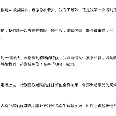
上被雨淋得濕濕的，還微微在發抖。我看了緊張，這是我第一次遇到
小貓，我們就一起去動物醫院。醫生說，眼睛的傷可能是被車撞，手
敢。
想到一個辦法，雖然撿到貓咪的時候，我與這個女生素不相識，因為
後我們一起幫貓咪取了名字「Ollie」歐力。
定撲上去，特別喜歡老闆的妹妹幫他全身按摩，會露出超享受的柴犬臉
是因為台灣氣候潮濕，讓外來種容易產生這類疾病，所以照顧起來他