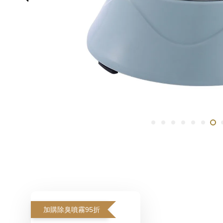
加購除臭噴霧95折