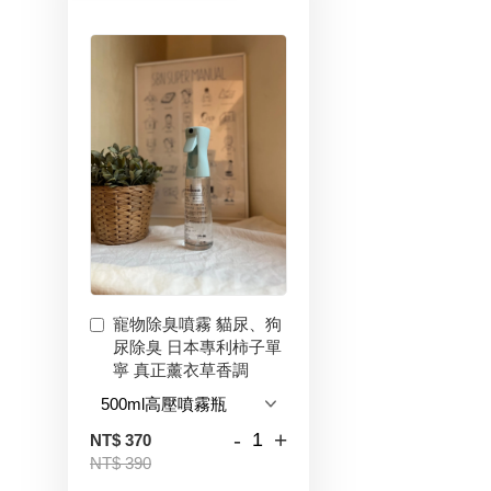
寵物除臭噴霧 貓尿、狗
尿除臭 日本專利柿子單
寧 真正薰衣草香調
-
+
NT$ 370
NT$ 390