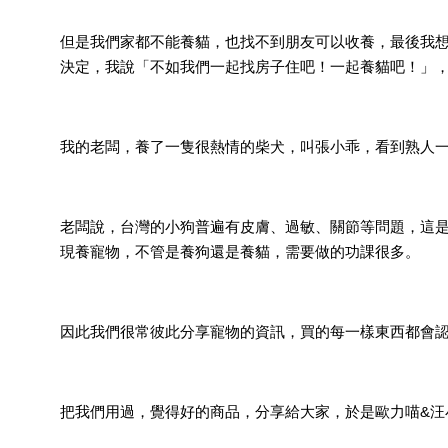
但是我們家都不能養貓，也找不到朋友可以收養，最後我
決定，我說「不如我們一起找房子住吧！一起養貓吧！」，然
我的老闆，養了一隻很熱情的柴犬，叫張小乖，看到熟人一
老闆說，台灣的小狗普遍有皮膚、過敏、關節等問題，這
現養寵物，不管是養狗還是養貓，需要做的功課很多。
因此我們很常彼此分享寵物的資訊，買的每一樣東西都會
把我們用過，覺得好的商品，分享給大家，於是歐力喵&汪小