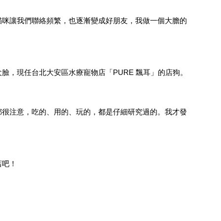
貓咪讓我們聯絡頻繁，也逐漸變成好朋友，我做一個大膽的
，現任台北大安區水療寵物店「PURE 飄耳」的店狗。
都很注意，吃的、用的、玩的，都是仔細研究過的。我才發
店吧！