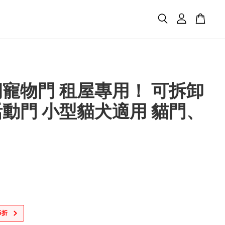
寵物門 租屋專用！ 可拆卸
動門 小型貓犬適用 貓門、
5折