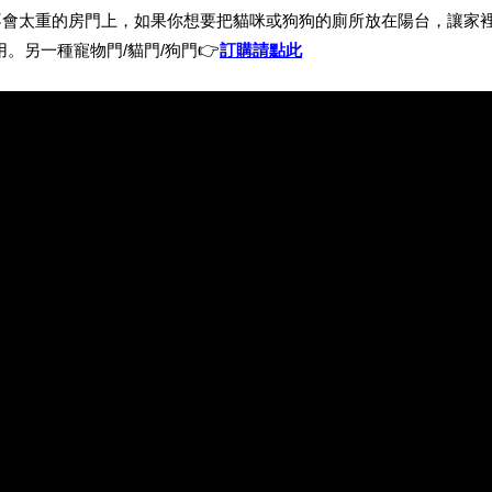
會太重的房門上，如果你想要把貓咪或狗狗的廁所放在陽台，讓家裡
👉
。另一種寵物門/貓門/狗門
訂購請點此