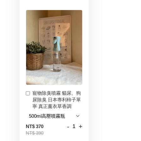
寵物除臭噴霧 貓尿、狗
尿除臭 日本專利柿子單
寧 真正薰衣草香調
-
+
NT$ 370
NT$ 390