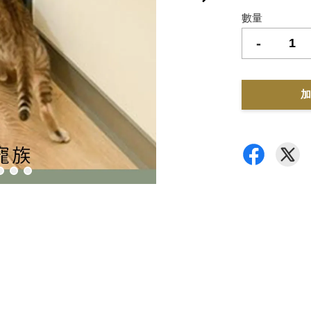
數量
-
加