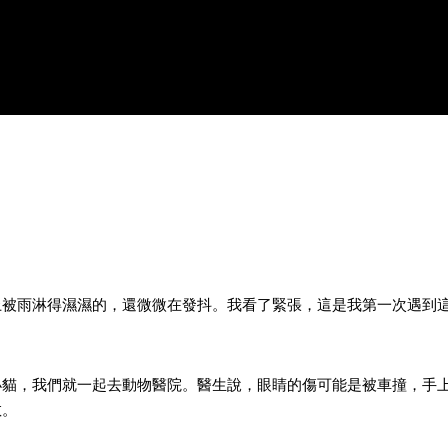
上被雨淋得濕濕的，還微微在發抖。我看了緊張，這是我第一次遇到
小貓，我們就一起去動物醫院。醫生說，眼睛的傷可能是被車撞，手
敢。