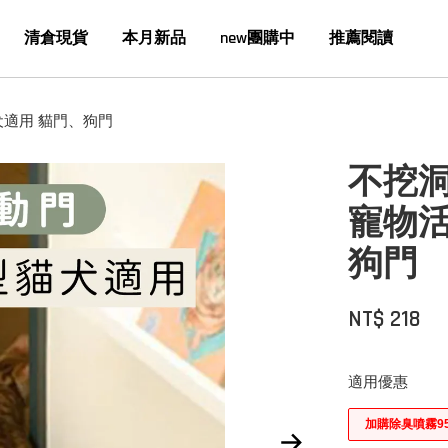
清倉現貨
本月新品
new團購中
推薦閱讀
犬適用 貓門、狗門
不挖洞
寵物活
狗門
NT$ 218
適用優惠
加購除臭噴霧9