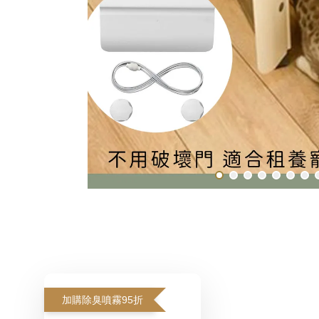
加購除臭噴霧95折