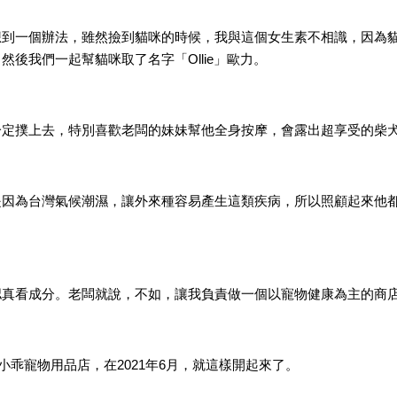
想到一個辦法，雖然撿到貓咪的時候，我與這個女生素不相識，因為
後我們一起幫貓咪取了名字「Ollie」歐力。
定撲上去，特別喜歡老闆的妹妹幫他全身按摩，會露出超享受的柴犬臉
是因為台灣氣候潮濕，讓外來種容易產生這類疾病，所以照顧起來他
認真看成分。老闆就說，不如，讓我負責做一個以寵物健康為主的商
乖寵物用品店，在2021年6月，就這樣開起來了。