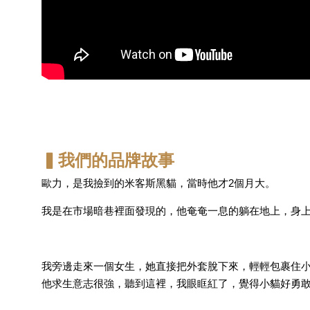
▍我們的品牌故事
歐力，是我撿到的米客斯黑貓，當時他才2個月大。
我是在市場暗巷裡面發現的，他奄奄一息的躺在地上，身
我旁邊走來一個女生，她直接把外套脫下來，輕輕包裹住
他求生意志很強，聽到這裡，我眼眶紅了，覺得小貓好勇