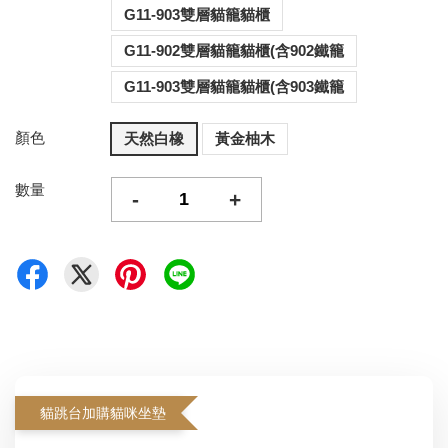
G11-903雙層貓籠貓櫃
G11-902雙層貓籠貓櫃(含902鐵籠
G11-903雙層貓籠貓櫃(含903鐵籠
顏色
天然白橡
黃金柚木
數量
-
+
貓跳台加購貓咪坐墊