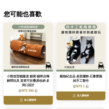
您可能也喜歡
小熊造型貓隧道 貓窩 貓咪自嗨
寵物紀念品 桌面擺飾 石膏愛寵
解悶玩具 直筒可折疊易收納 多
純手工製作
洞口設計
從
NT$ 1
起
從
NT$ 550
起
加入購物車
加入購物車