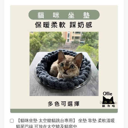
【貓咪坐墊 太空艙貓跳台專用】 坐墊 靠墊 柔軟溫暖
貓尾巴線 可放在太空艙及貓窩中