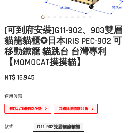
[可到府安裝]G11-902、903雙層
貓籠貓櫃✪日本IRIS PEC-902 可
移動鐵籠 貓跳台 台灣專利
【MOMOCAT摸摸貓】
NT$ 16,945
適用優惠
貓跳台加購貓咪坐墊
加購除臭噴霧95折
款式
G11-902雙層貓籠貓櫃