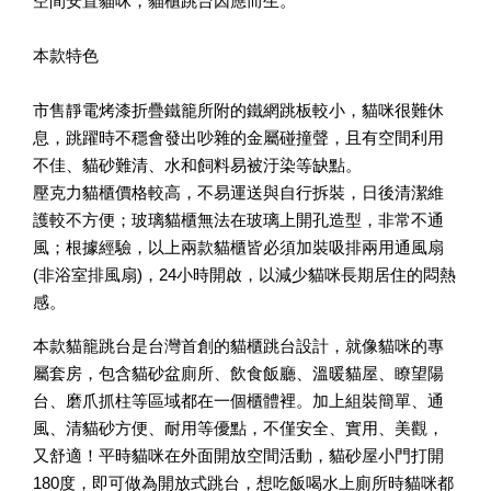
空間安置貓咪，貓櫃跳台因應而生。
-
+
NT$ 370
NT$ 390
本款特色
市售靜電烤漆折疊鐵籠所附的鐵網跳板較小，貓咪很難休
加入購物車
息，跳躍時不穩會發出吵雜的金屬碰撞聲，且有空間利用
不佳、貓砂難清、水和飼料易被汙染等缺點。
壓克力貓櫃價格較高，不易運送與自行拆裝，日後清潔維
護較不方便；玻璃貓櫃無法在玻璃上開孔造型，非常不通
風；根據經驗，以上兩款貓櫃皆必須加裝吸排兩用通風扇
(非浴室排風扇)，24小時開啟，以減少貓咪長期居住的悶熱
感。
本款貓籠跳台是台灣首創的貓櫃跳台設計，就像貓咪的專
屬套房，包含貓砂盆廁所、飲食飯廳、溫暖貓屋、瞭望陽
台、磨爪抓柱等區域都在一個櫃體裡。加上組裝簡單、通
風、清貓砂方便、耐用等優點，不僅安全、實用、美觀，
又舒適！平時貓咪在外面開放空間活動，貓砂屋小門打開
180度，即可做為開放式跳台，想吃飯喝水上廁所時貓咪都