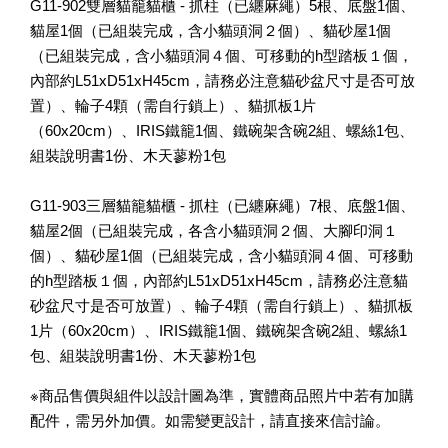
G11-902雙層貓籠貓櫃 - 抓柱（已纏麻繩）5根、底盤1個、
貓屋1個（已組裝完成，含小貓頭洞２個）、貓砂屋1個
（已組裝完成，含小貓頭洞４個、可移動的h型踏板１個，
內部約L51xD51xH45cm，請務必注意貓砂盆尺寸是否可放
置）、輪子4顆（需自行鎖上）、貓抓板1片
（60x20cm）、IRIS鐵籠1個、鐵碗架含碗2組、螺絲1包、
組裝說明書1份、木天蓼粉1包
G11-903三層貓籠貓櫃 - 抓柱（已纏麻繩）7根、底盤1個、
貓屋2個（已組裝完成，各含小貓頭洞２個、大腳印洞１
個）、貓砂屋1個（已組裝完成，含小貓頭洞４個、可移動
的h型踏板１個，內部約L51xD51xH45cm，請務必注意貓
砂盆尺寸是否可放置）、輪子4顆（需自行鎖上）、貓抓板
1片（60x20cm）、IRIS鐵籠1個、鐵碗架含碗2組、螺絲1
包、組裝說明書1份、木天蓼粉1包
※商品售價與組件以設計圖為準，實體商品照片中若有加購
配件，需另外加價。如需變更設計，請直接來信討論。