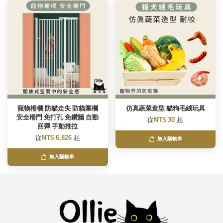
寵物柵欄 防貓走失 防貓圍欄
仿真蔬菜造型 貓狗毛絨玩具
安全柵門 免打孔 免鑽牆 自動
從
NT$ 30
起
回彈 手動推拉
從
NT$ 6,826
起
加入購物車
加入購物車