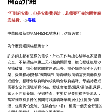
商品介紹
*可到府安裝，但是安裝費另計，若需要可先詢問客服
安裝費。
客服
👉
中華民國新型第M445341號專利，仿冒必究！
為什麼要選購貓櫃跳台？
許多飼主都有這樣的需求：外出工作時擔心貓咪在家是否
安全、不希望貓咪跳上天花板的間照燈、擔心貓咪抓壞沙
發搞破壞、擔心貓咪開窗戶跑出去、擔心貓咪個性不合打
架、愛滋貓/弱勢貓/黴菌貓/生病貓/糖尿病貓需要隔離觀察
或餵食、貓咪會欺負狗狗或狗狗會欺負貓咪、母貓待產或
需要安全的環境哺育小貓、貓咪會噴尿/漏尿/漏便/亂尿尿、
家人不同意養貓、孕婦待產、有嬰幼兒要照顧等等原因，
寵物除臭噴霧 貓尿、狗尿除臭 日本專利柿子單寧 真正
當家裡沒有多餘的房間可以讓貓咪單獨居住(住廁所怕潮
薰衣草香調
溼、住廚房怕危險、住陽台怕中暑)，極需一個安全舒適的