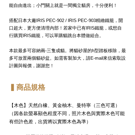
能自由進出；小門關上就是一間獨立貓房，十分便利！
搭配日本大廠IRIS PEC-902 / IRIS PEC-903精緻鐵籠，開
口超大，更方便清理內部！若家中已有IRIS鐵籠，或想自
行購買IRIS鐵籠，可以單購貓跳台本體做組合。
本款最多可容納兩-三隻成貓。將貓砂屋的h型踏板移除，最
多可放置兩個貓砂盆。如需客製加大，請E-mail來信索取設
計圖與報價，謝謝您！
▍商品規格
【木色】天然白橡、黃金柚木、曼特寧（三色可選）
（因各款螢幕顯色程度不同，照片木色與實際木色可能
有些許色差，出貨將以實際木色為準）