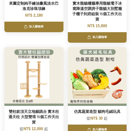
來圖定制純手繪油畫風淡水巴
實木龍貓櫃籠專用龍貓電子冰
洛克珍珠項鍊
窩降溫空調房子龍貓大別墅籠
子櫃子到府組裝 15個工作天出
NT$ 2,180
貨
NT$ 15,800
加入購物車
加入購物車
雙柱款頂天立地貓跳台 實木柱
仿真蔬菜造型 貓狗毛絨玩具
通天柱 大型雙塔 15個工作天出
從
NT$ 30
起
貨
從
NT$ 12,000
起
加入購物車