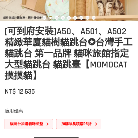
[可到府安裝]A50、A501、A502
精緻華廈貓樹貓跳台✪台灣手工
貓跳台 第一品牌 貓咪旅館指定
大型貓跳台 貓跳臺【MOMOCAT
摸摸貓】
NT$ 12,635
適用優惠
貓跳台加購貓咪坐墊
加購除臭噴霧95折