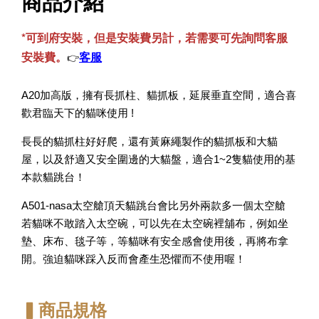
商品介紹
*可到府安裝，但是安裝費另計，若需要可先詢問客服
安裝費。
客服
👉
A20加高版，擁有長抓柱、貓抓板，延展垂直空間，適合喜
歡君臨天下的貓咪使用 !
長長的貓抓柱好好爬，還有黃麻繩製作的貓抓板和大貓
屋，以及舒適又安全圍邊的大貓盤，適合1~2隻貓使用的基
本款貓跳台！
A501-nasa太空艙頂天貓跳台會比另外兩款多一個太空艙
若貓咪不敢踏入太空碗，可以先在太空碗裡舖布，例如坐
墊、床布、毯子等，等貓咪有安全感會使用後，再將布拿
開。強迫貓咪踩入反而會產生恐懼而不使用喔！
寵物除臭噴霧 貓尿、狗尿除臭 日本專利柿子單寧 真正
薰衣草香調
▍商品規格