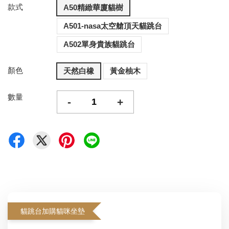
款式
A50精緻華廈貓樹
A501-nasa太空艙頂天貓跳台
A502單身貴族貓跳台
顏色
天然白橡
黃金柚木
數量
-
+
貓跳台加購貓咪坐墊