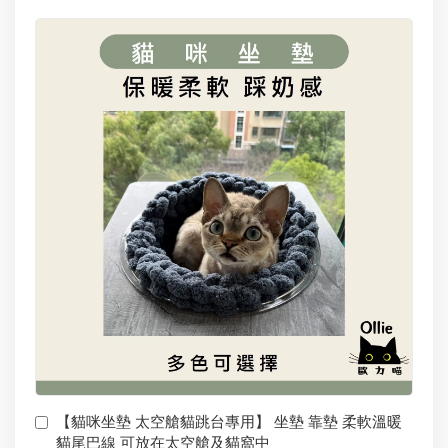
【貓咪坐墊 太空艙貓跳台專用】 坐墊 靠墊 柔軟溫暖
貓尾巴線 可放在太空艙及貓窩中