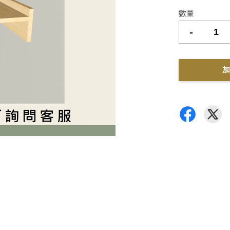
數量
-
加