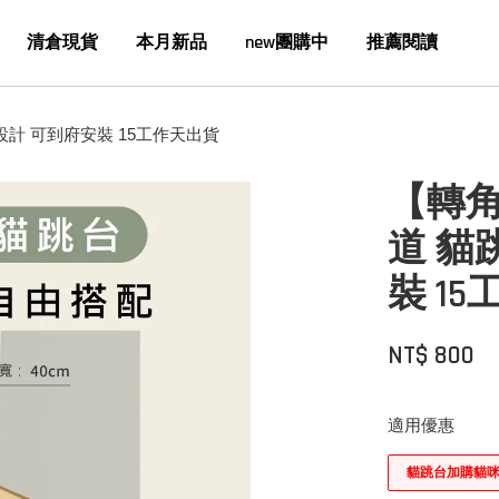
清倉現貨
本月新品
new團購中
推薦閱讀
設計 可到府安裝 15工作天出貨
【轉角
道 貓
裝 1
NT$ 800
適用優惠
貓跳台加購貓