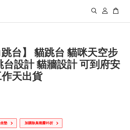
跳台】 貓跳台 貓咪天空步
跳台設計 貓牆設計 可到府安
5工作天出貨
咪坐墊
加購除臭噴霧95折