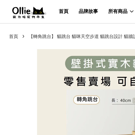
首頁
品牌故事
所有商品
›
首頁
【轉角跳台】 貓跳台 貓咪天空步道 貓跳台設計 貓牆