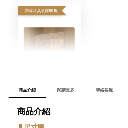
加購除臭噴霧95折
商品介紹
閱讀更多
聯絡客服
寵物除臭噴霧 貓尿、狗
尿除臭 日本專利柿子單
商品介紹
寧 真正薰衣草香調
▍尺寸圖