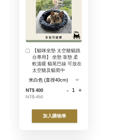
【貓咪坐墊 太空艙貓跳
台專用】 坐墊 靠墊 柔
軟溫暖 貓尾巴線 可放在
太空艙及貓窩中
-
+
NT$ 400
NT$ 450
加入購物車