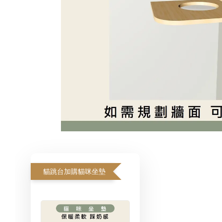
貓跳台加購貓咪坐墊