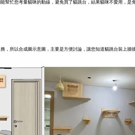
能幫忙您考量貓咪的動線，避免買了貓跳台，結果貓咪不愛用，是免
務，所以合成圖示意圖，主要是方便討論，讓您知道貓跳台裝上牆後