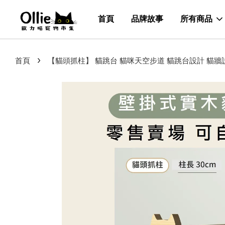
首頁
品牌故事
所有商品
›
首頁
【貓頭抓柱】 貓跳台 貓咪天空步道 貓跳台設計 貓牆