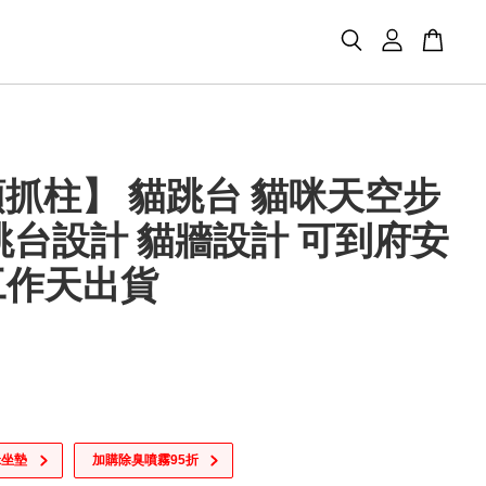
抓柱】 貓跳台 貓咪天空步
跳台設計 貓牆設計 可到府安
5工作天出貨
咪坐墊
加購除臭噴霧95折