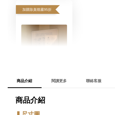
加購除臭噴霧95折
商品介紹
閱讀更多
聯絡客服
寵物除臭噴霧 貓尿、狗
尿除臭 日本專利柿子單
商品介紹
寧 真正薰衣草香調
▍尺寸圖