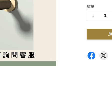
數量
-
加