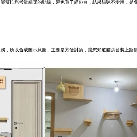
能幫忙您考量貓咪的動線，避免買了貓跳台，結果貓咪不愛用，是免
務，所以合成圖示意圖，主要是方便討論，讓您知道貓跳台裝上牆後