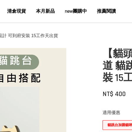
清倉現貨
本月新品
new團購中
推薦閱讀
設計 可到府安裝 15工作天出貨
【貓頭
道 貓
裝 1
NT$ 400
適用優惠
貓跳台加購貓