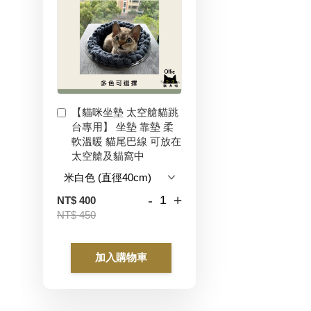
【貓咪坐墊 太空艙貓跳
台專用】 坐墊 靠墊 柔
軟溫暖 貓尾巴線 可放在
太空艙及貓窩中
-
+
NT$ 400
NT$ 450
加入購物車