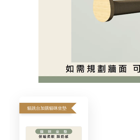
貓跳台加購貓咪坐墊