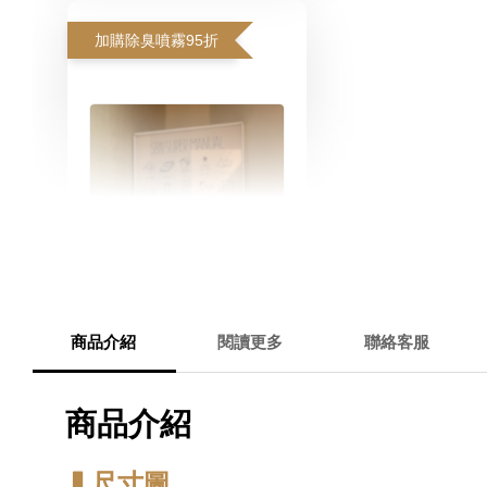
加購除臭噴霧95折
商品介紹
閱讀更多
聯絡客服
寵物除臭噴霧 貓尿、狗
尿除臭 日本專利柿子單
商品介紹
寧 真正薰衣草香調
▍尺寸圖