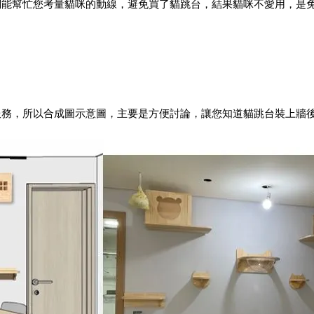
能幫忙您考量貓咪的動線，避免買了貓跳台，結果貓咪不愛用，是免
務，所以合成圖示意圖，主要是方便討論，讓您知道貓跳台裝上牆後