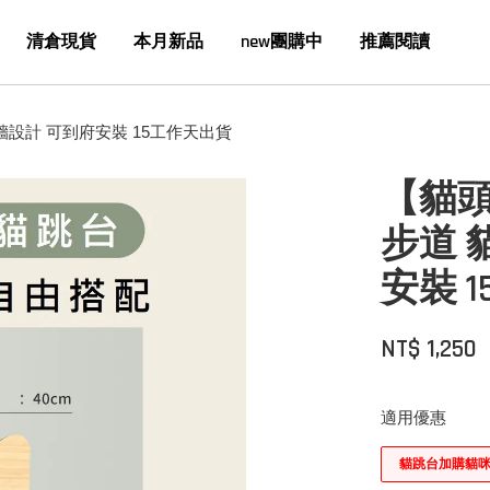
清倉現貨
本月新品
new團購中
推薦閱讀
牆設計 可到府安裝 15工作天出貨
【貓頭
步道 
安裝 
NT$ 1,250
適用優惠
貓跳台加購貓