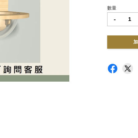
數量
-
加