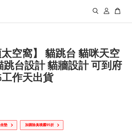
太空窩】 貓跳台 貓咪天空
貓跳台設計 貓牆設計 可到府
15工作天出貨
咪坐墊
加購除臭噴霧95折