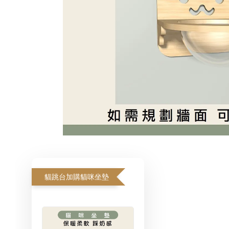
貓跳台加購貓咪坐墊