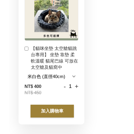
【貓咪坐墊 太空艙貓跳
台專用】 坐墊 靠墊 柔
軟溫暖 貓尾巴線 可放在
太空艙及貓窩中
-
+
NT$ 400
NT$ 450
加入購物車