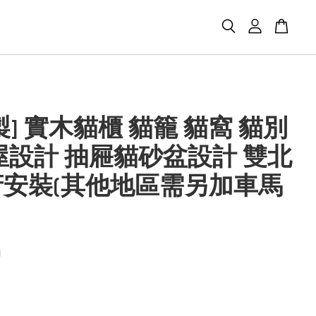
製] 實木貓櫃 貓籠 貓窩 貓別
屋設計 抽屜貓砂盆設計 雙北
府安裝(其他地區需另加車馬
0