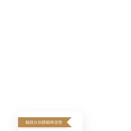
貓跳台加購貓咪坐墊