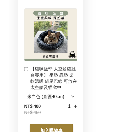
【貓咪坐墊 太空艙貓跳
台專用】 坐墊 靠墊 柔
軟溫暖 貓尾巴線 可放在
太空艙及貓窩中
-
+
NT$ 400
NT$ 450
加入購物車