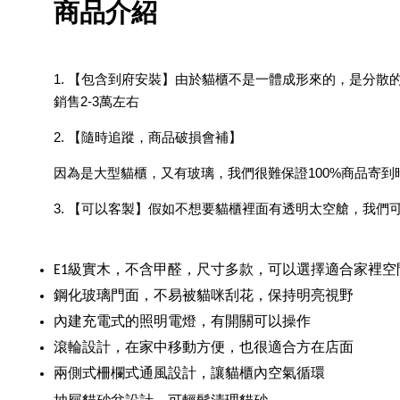
尿除臭 日本專利柿子單
商品介紹
寧 真正薰衣草香調
-
+
1. 【包含到府安裝】由於貓櫃不是一體成形來的，是分
NT$ 370
NT$ 390
銷售2-3萬左右
2. 【隨時追蹤，商品破損會補】
加入購物車
因為是大型貓櫃，又有玻璃，我們很難保證100%商品寄
3. 【可以客製】假如不想要貓櫃裡面有透明太空艙，我
級實木，不含甲醛，尺寸多款，可以選擇適合家裡空
E1
玻璃門面，不易被貓咪刮花，保持明亮視野
鋼化
內建充電式的照明電燈，有開關可以操作
滾輪設計，在家中移動方便，也很適合方在店面
兩側式柵欄式通風設計，讓貓櫃內空氣循環