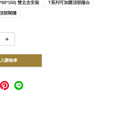
0*60*150) 雙北含安裝
T系列可加購頂部陽台
頂部閣樓
+
入購物車