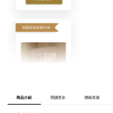
加購除臭噴霧95折
商品介紹
閱讀更多
聯絡客服
寵物除臭噴霧 貓尿、狗