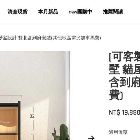
清倉現貨
本月新品
new團購中
推薦閱讀
屜貓砂盆設計 雙北含到府安裝(其他地區需另加車馬費)
[可客
墅 貓
含到
費)
NT$ 19,88
適用優惠