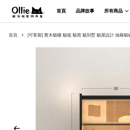
首頁
品牌故事
所有商品
›
首頁
[可客製] 實木貓櫃 貓籠 貓窩 貓別墅 貓屋設計 抽