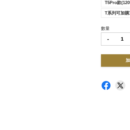
T5Pro款(12
T系列可加購
數量
-
加