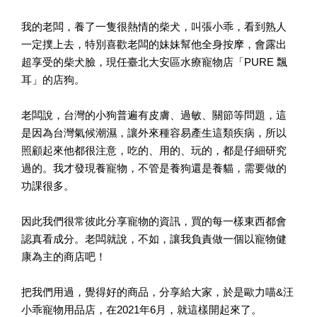
我的老闆，養了一隻很熱情的柴犬，叫張小乖，看到熟人
一定撲上去，特別喜歡老闆的妹妹幫他全身按摩，會露出
超享受的柴犬臉，現任臺北大安區水療寵物店「PURE 飄
耳」的店狗。
老闆說，台灣的小狗普遍有皮膚、過敏、關節等問題，這
是因為台灣氣候潮濕，讓外來種容易產生這類疾病，所以
照顧起來他都很注意，吃的、用的、玩的，都是仔細研究
過的。我才發現養寵物，不管是養狗還是養貓，需要做的
功課很多。
因此我們很常彼此分享寵物的資訊，買的每一樣東西都會
認真看成分。老闆就說，不如，讓我負責做一個以寵物健
康為主的商店吧！
把我們用過，覺得好的商品，分享給大家，於是歐力喵&汪
小乖寵物用品店，在2021年6月，就這樣開起來了。