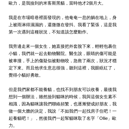
歐力，是我撿到的米客斯黑貓，當時他才2個月大。
我是在市場暗巷裡面發現的，他奄奄一息的躺在地上，身
上被雨淋得濕濕的，還微微在發抖。我看了緊張，這是我
第一次遇到這種狀況，不知道該怎麼動作。
我旁邊走來一個女生，她直接把外套脫下來，輕輕包裹住
小貓，我們就一起去動物醫院。醫生說，眼睛的傷可能是
被車撞，手上的傷疑似被動物咬，急救了兩次，狀況才穩
定下來。而且他求生意志很強，聽到這裡，我眼眶紅了，
覺得小貓好勇敢。
但是我們家都不能養貓，也找不到朋友可以收養，最後我
想到一個辦法，雖然撿到貓咪的時候，我與這個女生素不
相識，因為貓咪讓我們聯絡頻繁，也逐漸變成好朋友，我
做一個大膽的決定，我說「不如我們一起找房子住吧！一
起養貓吧！」，然後我們一起幫貓咪取了名字「Ollie」歐
力。