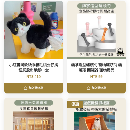
小紅書同款紙巾貓毛絨公仔搞
貓掌造型罐頭勺 寵物罐頭勺 貓
怪屁股出紙紙巾盒
罐頭 開罐器 寵物用品
NT$ 410
NT$ 99
加入購物車
加入購物車
優惠