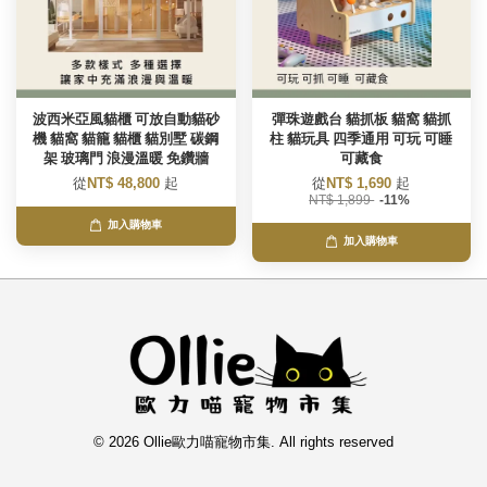
波西米亞風貓櫃 可放自動貓砂
彈珠遊戲台 貓抓板 貓窩 貓抓
機 貓窩 貓籠 貓櫃 貓別墅 碳鋼
柱 貓玩具 四季通用 可玩 可睡
架 玻璃門 浪漫溫暖 免鑽牆
可藏食
從
NT$ 48,800
起
從
NT$ 1,690
起
NT$ 1,899
-11%
加入購物車
加入購物車
© 2026 Ollie歐力喵寵物市集. All rights reserved