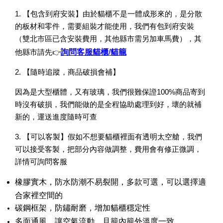
1. 【包含到府安裝】由於貓櫃不是一體成形來的，是分散
的板材和零件，需要組裝才能使用，我們有包到府安裝
（雙北市區已含安裝費用，其他縣市需另加車馬費），其
詢問客服貓櫃/貓籠
👉
他縣市請先
2. 【隨時追蹤，商品破損會補】
因為是大型櫃體，又有玻璃，我們很難保證100%商品寄到
時沒有破損，我們能做的是全程協助處理到好，壞的就補
新的，運送進度隨時可查
3. 【可以客製】假如不想要貓櫃裡面有透明太空艙，我們
可以接受客製，把部分內容做調整，費用會有修正微調，
詳情可詢問客服
寵物除臭噴霧 貓尿、狗尿除臭 日本專利柿子單寧 真正
薰衣草香調
橡膠
實木，防水防潮不易裂開，多款可選，可以選擇適
合家裡空間的
碳鋼框架，防鏽耐磨，增加貓櫃穩定性
-
+
NT$ 370
NT$ 390
多面通風，讓空氣流動，且籠內籠外溫度一致