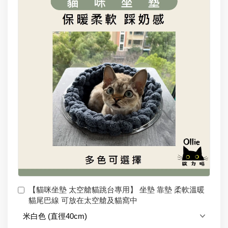
【貓咪坐墊 太空艙貓跳台專用】 坐墊 靠墊 柔軟溫暖
貓尾巴線 可放在太空艙及貓窩中