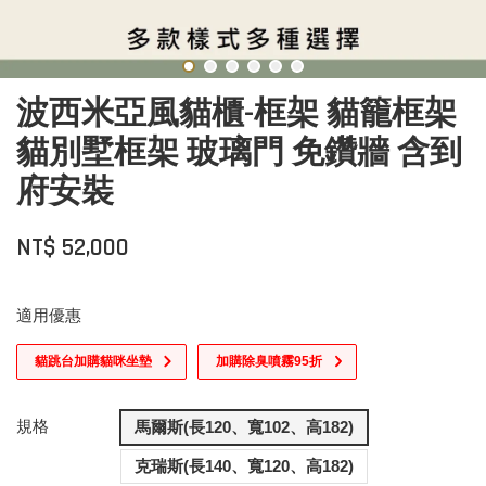
波西米亞風貓櫃-框架 貓籠框架
貓別墅框架 玻璃門 免鑽牆 含到
府安裝
NT$ 52,000
適用優惠
貓跳台加購貓咪坐墊
加購除臭噴霧95折
規格
馬爾斯(長120、寬102、高182)
克瑞斯(長140、寬120、高182)