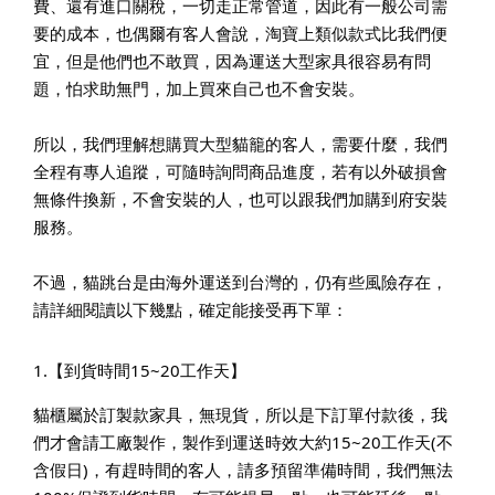
費、還有進口關稅，一切走正常管道，因此有一般公司需
要的成本，也偶爾有客人會說，淘寶上類似款式比我們便
宜，但是他們也不敢買，因為運送大型家具很容易有問
題，怕求助無門，加上買來自己也不會安裝。
所以，我們理解想購買大型貓籠的客人，需要什麼，我們
全程有專人追蹤，可隨時詢問商品進度，若有以外破損會
無條件換新，不會安裝的人，也可以跟我們加購到府安裝
服務。
不過，貓跳台是由海外運送到台灣的，仍有些風險存在，
請詳細閱讀以下幾點，確定能接受再下單：
1.【到貨時間15~20工作天】
貓櫃屬於訂製款家具，無現貨，所以是下訂單付款後，我
們才會請工廠製作，製作到運送時效大約15~20工作天(不
含假日)，有趕時間的客人，請多預留準備時間，我們無法