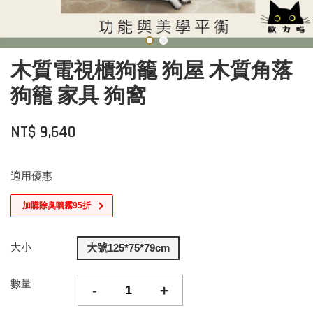
木質電視櫃狗籠 狗屋 木質角落
狗籠 家具 狗窩
NT$ 9,640
適用優惠
加購除臭噴霧95折
大小
大號125*75*79cm
數量
-
+