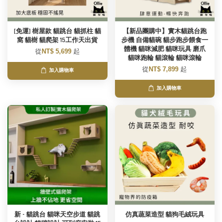
[免運] 樹屋款 貓跳台 貓抓柱 貓
【新品團購中】實木貓跳台跑
窩 貓樹 貓爬架 15工作天出貨
步機 自備貓碗 貓步跑步餵食一
體機 貓咪減肥 貓咪玩具 磨爪
從
NT$ 5,699
起
貓咪跑輪 貓滾輪 貓咪滾輪
從
NT$ 7,899
起
加入購物車
加入購物車
新 - 貓跳台 貓咪天空步道 貓跳
仿真蔬菜造型 貓狗毛絨玩具