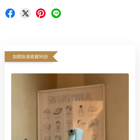
加購除臭噴霧95折