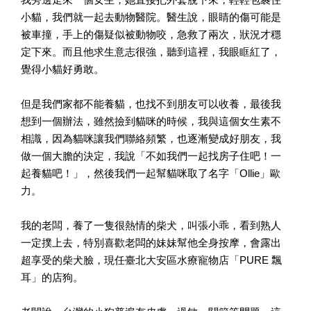
小貓，我們就一起去動物醫院。醫生說，眼睛的傷可能是
被車撞，手上的傷疑似被動物咬，急救了兩次，狀況才穩
定下來。而且他求生意志很強，聽到這裡，我眼眶紅了，
覺得小貓好勇敢。
但是我們家都不能養貓，也找不到朋友可以收養，最後我
想到一個辦法，雖然撿到貓咪的時候，我與這個女生素不
相識，因為貓咪讓我們聯絡頻繁，也逐漸變成好朋友，我
做一個大膽的決定，我說「不如我們一起找房子住吧！一
起養貓吧！」，然後我們一起幫貓咪取了名字「Ollie」歐
力。
我的老闆，養了一隻很熱情的柴犬，叫張小乖，看到熟人
一定撲上去，特別喜歡老闆的妹妹幫他全身按摩，會露出
超享受的柴犬臉，現任臺北大安區水療寵物店「PURE 飄
耳」的店狗。