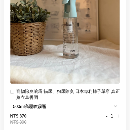
寵物除臭噴霧 貓尿、狗尿除臭 日本專利柿子單寧 真正
薰衣草香調
-
+
NT$ 370
NT$ 390