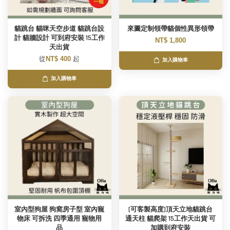
貓跳台 貓咪天空步道 貓跳台設
來圖定制領帶貓個性異形領帶
計 貓牆設計 可到府安裝 15工作
NT$ 1,800
天出貨
從
NT$ 400
起
加入購物車
加入購物車
室內型狗屋 狗窩房子型 室內寵
[可客製高度]頂天立地貓跳台
物床 可拆洗 四季通用 寵物用
通天柱 貓爬架 15工作天出貨 可
品
加購到府安裝