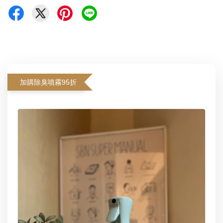
加購除臭噴霧95折