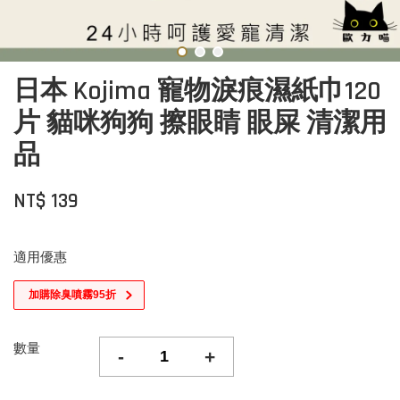
日本 Kojima 寵物淚痕濕紙巾120
片 貓咪狗狗 擦眼睛 眼屎 清潔用
品
NT$ 139
適用優惠
加購除臭噴霧95折
數量
-
+