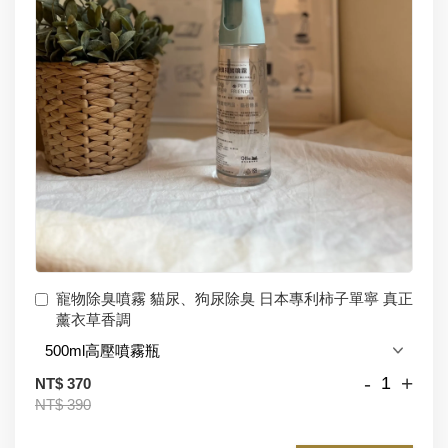
寵物除臭噴霧 貓尿、狗尿除臭 日本專利柿子單寧 真正
薰衣草香調
-
+
NT$ 370
NT$ 390