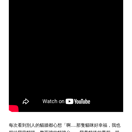
每次看到別人的貓牆都心想「啊….那隻貓咪好幸福，我也