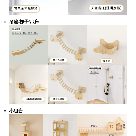
吊牆/梯子/吊床
小組合