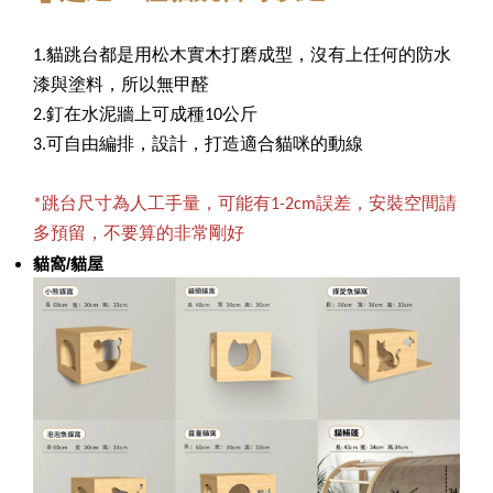
1.貓跳台都是用松木實木打磨成型，沒有上任何的防水
漆與塗料，所以無甲醛
2.釘在水泥牆上可成種10公斤
3.可自由編排，設計，打造適合貓咪的動線
*跳台尺寸為人工手量，可能有1-2cm誤差，安裝空間請
多預留，不要算的非常剛好
貓窩/貓屋