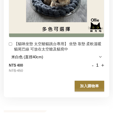
【貓咪坐墊 太空艙貓跳台專用】 坐墊 靠墊 柔軟溫暖
貓尾巴線 可放在太空艙及貓窩中
-
+
NT$ 400
NT$ 450
加入購物車