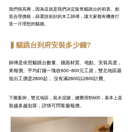
我們很高興，因為這就是我們決定販售貓跳台的初衷。創
造合理價格，篩選技術好的木工師傅，讓大家都有機會打
造一片理想的貓牆。
▍貓跳台到府安裝多少錢?
師傅是依照貓跳台數量、牆面材質、地點、安裝高度，
來報價。
平均釘牆一塊收600~800元工資，
雙北地區最
低出工價是2800起，
沒有滿2800以2800計費。
下圖案例，雙北地區，裝水泥牆，總費用$5600，基本上是
裝越多越划算，詳情可問客服報價。