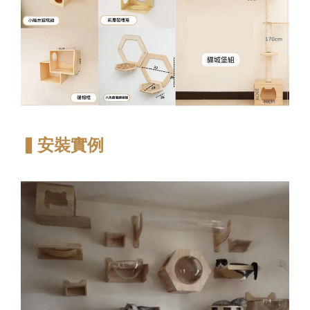
▍安裝實例