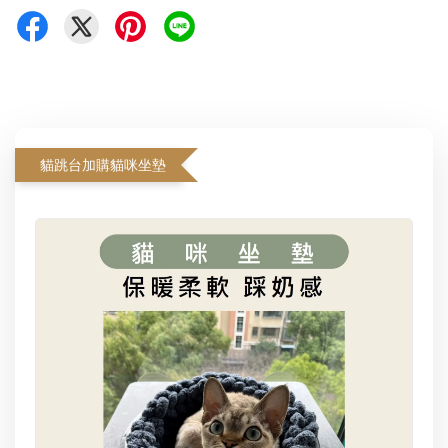
貓跳台加購貓咪坐墊