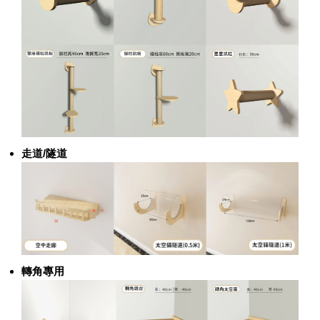
走道/隧道
轉角專用