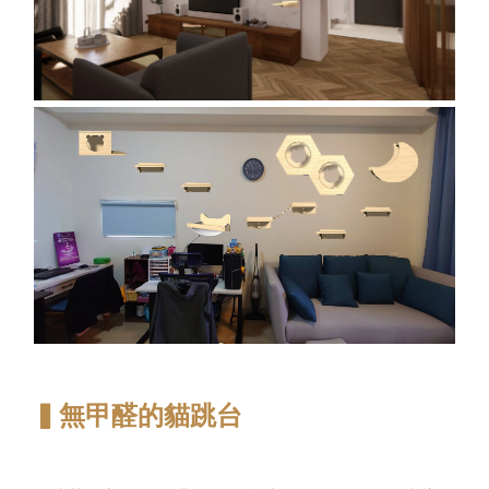
▍無甲醛的貓跳台