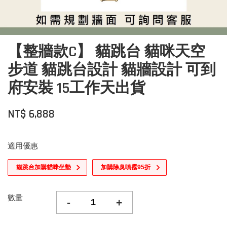
【整牆款C】 貓跳台 貓咪天空
步道 貓跳台設計 貓牆設計 可到
府安裝 15工作天出貨
NT$ 6,888
適用優惠
貓跳台加購貓咪坐墊
加購除臭噴霧95折
數量
-
+