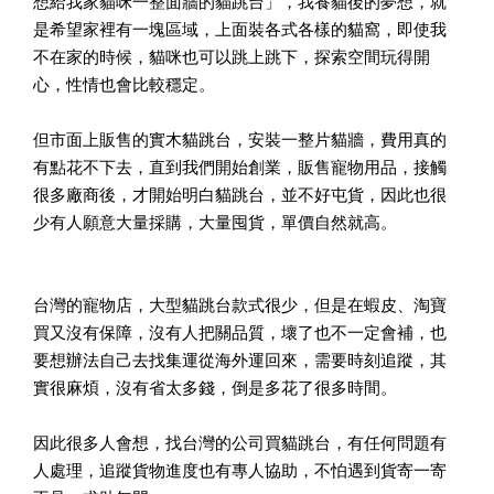
想給我家貓咪一整面牆的貓跳台」，我養貓後的夢想，就
是希望家裡有一塊區域，上面裝各式各樣的貓窩，即使我
不在家的時候，貓咪也可以跳上跳下，探索空間玩得開
心，性情也會比較穩定。
但市面上販售的實木貓跳台，安裝一整片貓牆，費用真的
有點花不下去，直到我們開始創業，販售寵物用品，接觸
很多廠商後，才開始明白貓跳台，並不好屯貨，因此也很
少有人願意大量採購，大量囤貨，單價自然就高。
台灣的寵物店，大型貓跳台款式很少，但是在蝦皮、淘寶
買又沒有保障，沒有人把關品質，壞了也不一定會補，也
要想辦法自己去找集運從海外運回來，需要時刻追蹤，其
實很麻煩，沒有省太多錢，倒是多花了很多時間。
因此很多人會想，找台灣的公司買貓跳台，有任何問題有
人處理，追蹤貨物進度也有專人協助，不怕遇到貨寄一寄