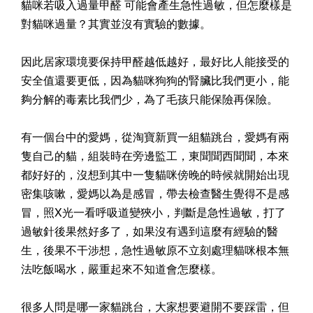
貓咪若吸入過量甲醛 可能會產生急性過敏，但怎麼樣是
對貓咪過量？其實並沒有實驗的數據。
因此居家環境要保持甲醛越低越好，最好比人能接受的
安全值還要更低，因為貓咪狗狗的腎臟比我們更小，能
夠分解的毒素比我們少，為了毛孩只能保險再保險。
有一個台中的愛媽，從淘寶新買一組貓跳台，愛媽有兩
隻自己的貓，組裝時在旁邊監工，東聞聞西聞聞，本來
都好好的，沒想到其中一隻貓咪傍晚的時候就開始出現
密集咳嗽，愛媽以為是感冒，帶去檢查醫生覺得不是感
冒，照X光一看呼吸道變狹小，判斷是急性過敏，打了
過敏針後果然好多了，如果沒有遇到這麼有經驗的醫
生，後果不干涉想，急性過敏原不立刻處理貓咪根本無
法吃飯喝水，嚴重起來不知道會怎麼樣。
很多人問是哪一家貓跳台，大家想要避開不要踩雷，但