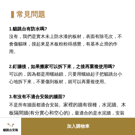
▍常見問題
1.貓跳台有防水嗎?
沒有，我們是實木未上防水漆的板材，表面有除毛次，不
會傷貓咪，摸起來是木板粉粉得感覺，有基本止滑的作
用。
2.釘牆後，如果搬家可以拆下來，之後再重複使用嗎?
可以的，因為都是用螺絲鎖，只要用螺絲起子把貓跳台小
心地拆下來，不要傷到板材，就可以再重複使用。
3.有沒有不適合安裝的牆面?
家裡的牆有很種，水泥牆、木
不是所有牆面都適合安裝。
板隔間牆(有分實心和空心的)，
最適合的是水泥牆，安裝
後可承重10公斤。最不適合安裝的是，塑合板、密集板、
加入購物車
甘蔗板，因為這三種，結構非常鬆散，支撐力不夠，貓跳
貓跳台安裝