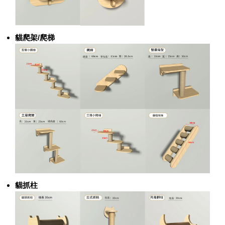
貓爬架/爬梯
貓抓柱