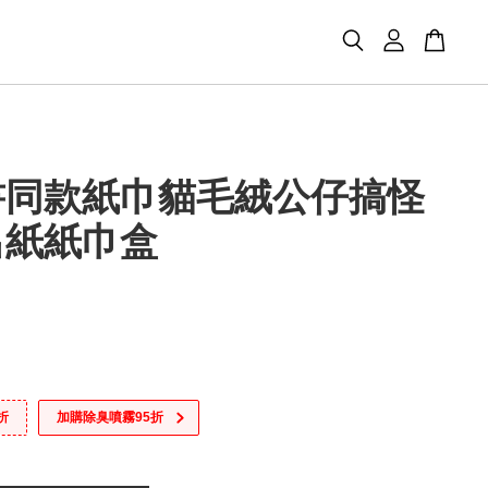
書同款紙巾貓毛絨公仔搞怪
出紙紙巾盒
折
加購除臭噴霧95折