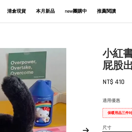
清倉現貨
本月新品
new團購中
推薦閱讀
小紅
屁股
NT$ 410
適用優惠
保暖用品三件9
尺寸