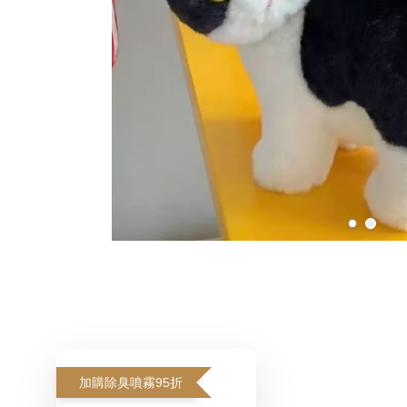
加購除臭噴霧95折