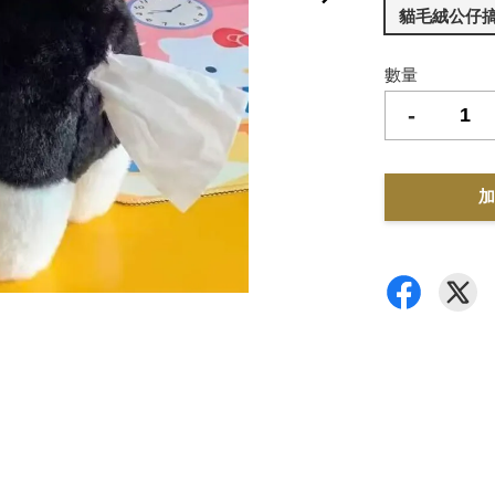
貓毛絨公仔
數量
-
加