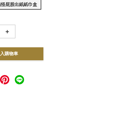
搞怪屁股出紙紙巾盒
+
入購物車