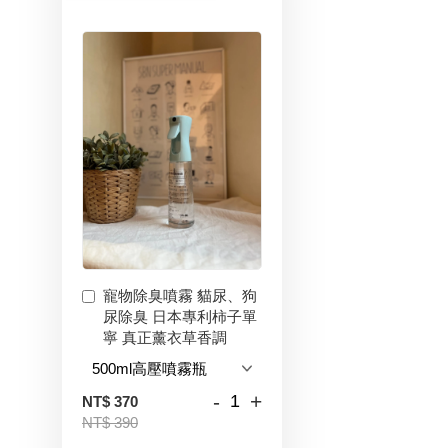
寵物除臭噴霧 貓尿、狗
尿除臭 日本專利柿子單
寧 真正薰衣草香調
-
+
NT$ 370
NT$ 390