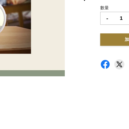
數量
-
加