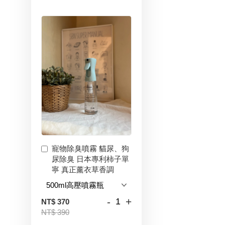
寵物除臭噴霧 貓尿、狗
尿除臭 日本專利柿子單
寧 真正薰衣草香調
-
+
NT$ 370
NT$ 390