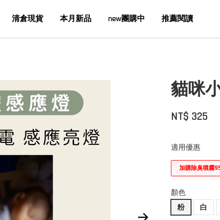
清倉現貨
本月新品
new團購中
推薦閱讀
貓咪小
NT$ 325
適用優惠
加購除臭噴霧9
顏色
粉
白