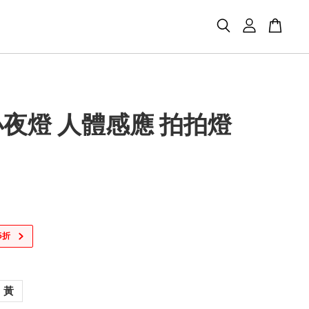
夜燈 人體感應 拍拍燈
5折
黃