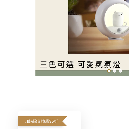
加購除臭噴霧95折