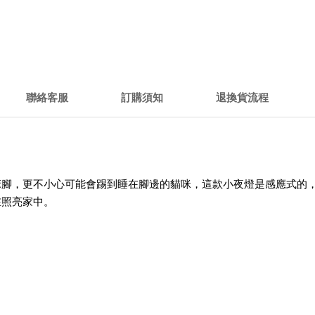
聯絡客服
訂購須知
退換貨流程
床腳，更不小心可能會踢到睡在腳邊的貓咪，這款小夜燈是感應式的
在照亮家中。