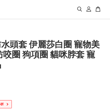
水頭套 伊麗莎白圈 寵物美
防咬圈 狗項圈 貓咪脖套 寵
品
5折