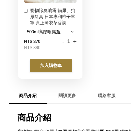
寵物除臭噴霧 貓尿、狗
尿除臭 日本專利柿子單
寧 真正薰衣草香調
-
+
NT$ 370
NT$ 390
加入購物車
商品介紹
閱讀更多
聯絡客服
商品介紹