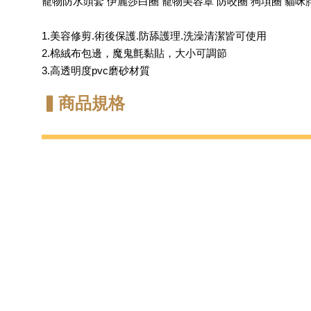
寵物防水頭套 伊麗莎白圈 寵物美容罩 防咬圈 狗項圈 貓咪
1.美容修剪.術後保護.防舔護理.洗澡清潔皆可使用
2.棉絨布包邊，魔鬼氈黏貼，大小可調節
3.高透明度pvc磨砂材質
▍商品規格