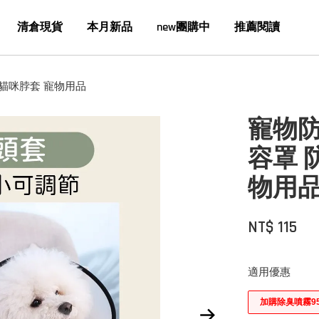
清倉現貨
本月新品
new團購中
推薦閱讀
 貓咪脖套 寵物用品
寵物防
容罩 
物用
NT$ 115
適用優惠
加購除臭噴霧9