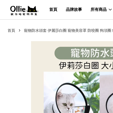
首頁
品牌故事
所有商品
›
首頁
寵物防水頭套 伊麗莎白圈 寵物美容罩 防咬圈 狗項圈