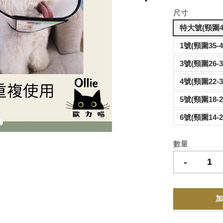
尺寸
特大號(頸圍46
1號(頸圍35-
3號(頸圍26-
4號(頸圍22-
5號(頸圍18-
6號(頸圍14-
數量
-
加