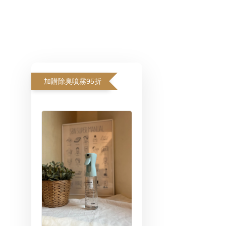
加購除臭噴霧95折