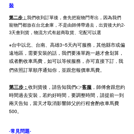
裝
第二步：
我們收到訂單後，會先把寵物門寄出，因為我們
寵物門都放在台北倉庫，不是由師傅帶過去，出貨後大約2-
3天會到貨，物流方式有超商取貨、宅配可以選
※台中以北、台南、高雄3~5天內可服務，其他縣市或偏
遠地區，需要安裝的話，我們要湊單跑一趟才會划算，
或者酌收車馬費，
如可以等候服務，亦可直接下訂
我
，
們依照訂單順序通知你，並跟您報價車馬費。
第三步：
收到貨後，請告知我們👉
客服
，師傅會跟您約
時間過去安裝，若約好時間，要調整時間，請提前一到
兩天告知，當天才取消影響師父的行程會酌收車馬費
500。
-常見問題-