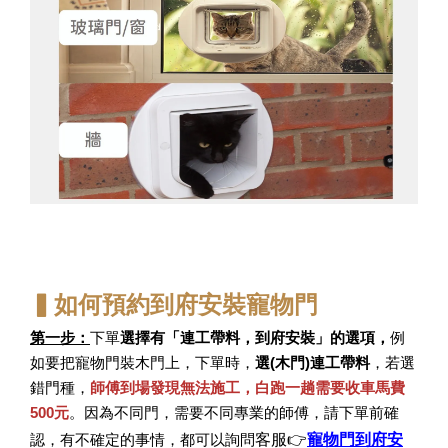
▍如何預約到府安裝寵物門
第一步：
下單
選擇有「連工帶料，到府安裝」的選項，
例
如要把寵物門裝木門上，下單時，
選(木門)連工帶料
，若選
錯門種，
師傅到場發現無法施工，
白跑一趟需要收車馬費
500元
。因為不同門，需要不同專業的師傅，請下單前確
客服
👉
寵物門到府安
認，有不確定的事情，都可以詢問