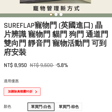
SUREFLAP寵物門 (英國進口) 晶
片辨識 寵物門 貓門 狗門 通道門
雙向門 靜音門 寵物活動門 可到
府安裝
NT$ 8,950
NT$ 9,500
-5.8%
適用優惠
加購除臭噴霧95折
顏色
單買門-白色
單買門-棕色