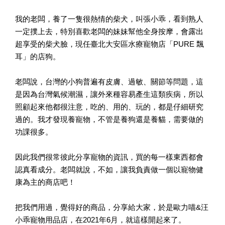
我的老闆，養了一隻很熱情的柴犬，叫張小乖，看到熟人
一定撲上去，特別喜歡老闆的妹妹幫他全身按摩，會露出
超享受的柴犬臉，現任臺北大安區水療寵物店「PURE 飄
耳」的店狗。
老闆說，台灣的小狗普遍有皮膚、過敏、關節等問題，這
是因為台灣氣候潮濕，讓外來種容易產生這類疾病，所以
照顧起來他都很注意，吃的、用的、玩的，都是仔細研究
過的。我才發現養寵物，不管是養狗還是養貓，需要做的
功課很多。
因此我們很常彼此分享寵物的資訊，買的每一樣東西都會
認真看成分。老闆就說，不如，讓我負責做一個以寵物健
康為主的商店吧！
把我們用過，覺得好的商品，分享給大家，於是歐力喵&汪
小乖寵物用品店，在2021年6月，就這樣開起來了。