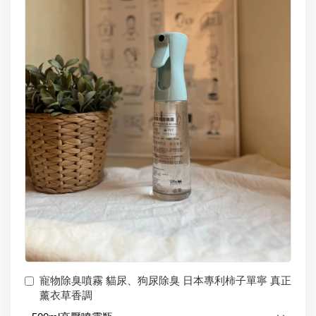
寵物除臭噴霧 貓尿、狗尿除臭 日本專利柿子單寧 真正
薰衣草香調