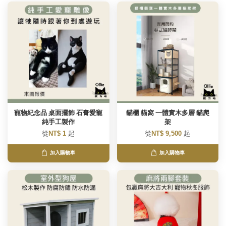
寵物紀念品 桌面擺飾 石膏愛寵
貓櫃 貓窩 一體實木多層 貓爬
純手工製作
架
從
NT$ 1
起
從
NT$ 9,500
起
加入購物車
加入購物車