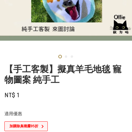
【手工客製】擬真羊毛地毯 寵
物圖案 純手工
NT$ 1
適用優惠
加購除臭噴霧95折