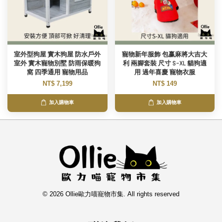
室外型狗屋 實木狗屋 防水戶外
寵物新年服飾 包赢麻將大吉大
室外 實木寵物別墅 防雨保暖狗
利 兩腳套裝 尺寸 S~XL 貓狗適
窩 四季通用 寵物用品
用 過年喜慶 寵物衣服
NT$ 7,199
NT$ 149
加入購物車
加入購物車
© 2026 Ollie歐力喵寵物市集. All rights reserved