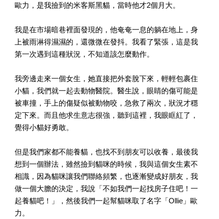
歐力，是我撿到的米客斯黑貓，當時他才2個月大。
我是在市場暗巷裡面發現的，他奄奄一息的躺在地上，身
上被雨淋得濕濕的，還微微在發抖。我看了緊張，這是我
第一次遇到這種狀況，不知道該怎麼動作。
我旁邊走來一個女生，她直接把外套脫下來，輕輕包裹住
小貓，我們就一起去動物醫院。醫生說，眼睛的傷可能是
被車撞，手上的傷疑似被動物咬，急救了兩次，狀況才穩
定下來。而且他求生意志很強，聽到這裡，我眼眶紅了，
覺得小貓好勇敢。
但是我們家都不能養貓，也找不到朋友可以收養，最後我
想到一個辦法，雖然撿到貓咪的時候，我與這個女生素不
相識，因為貓咪讓我們聯絡頻繁，也逐漸變成好朋友，我
做一個大膽的決定，我說「不如我們一起找房子住吧！一
起養貓吧！」，然後我們一起幫貓咪取了名字「Ollie」歐
力。