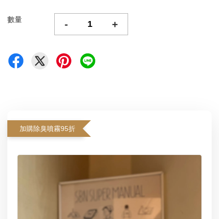
數量
-
+
加購除臭噴霧95折