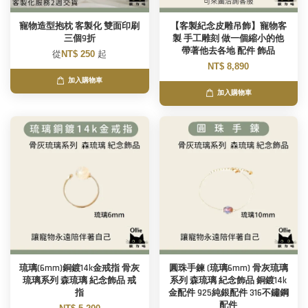
寵物造型抱枕 客製化 雙面印刷
【客製紀念皮雕吊飾】寵物客
三個9折
製 手工雕刻 做一個縮小的他
帶著他去各地 配件 飾品
從
NT$ 250
起
NT$ 8,890
加入購物車
加入購物車
琉璃(6mm)銅鍍14k金戒指 骨灰
圓珠手鍊 (琉璃6mm) 骨灰琉璃
琉璃系列 森琉璃 紀念飾品 戒
系列 森琉璃 紀念飾品 銅鍍14k
指
金配件 925純銀配件 316不鏽鋼
配件