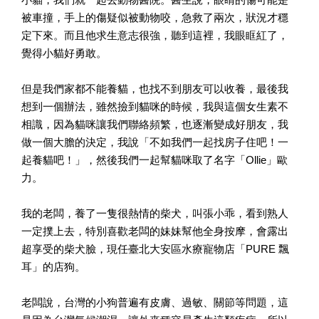
被車撞，手上的傷疑似被動物咬，急救了兩次，狀況才穩
定下來。而且他求生意志很強，聽到這裡，我眼眶紅了，
覺得小貓好勇敢。
但是我們家都不能養貓，也找不到朋友可以收養，最後我
想到一個辦法，雖然撿到貓咪的時候，我與這個女生素不
相識，因為貓咪讓我們聯絡頻繁，也逐漸變成好朋友，我
做一個大膽的決定，我說「不如我們一起找房子住吧！一
起養貓吧！」，然後我們一起幫貓咪取了名字「Ollie」歐
力。
我的老闆，養了一隻很熱情的柴犬，叫張小乖，看到熟人
一定撲上去，特別喜歡老闆的妹妹幫他全身按摩，會露出
超享受的柴犬臉，現任臺北大安區水療寵物店「PURE 飄
耳」的店狗。
老闆說，台灣的小狗普遍有皮膚、過敏、關節等問題，這