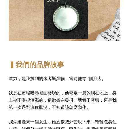
▍我們的品牌故事
歐力，是我撿到的米客斯黑貓，當時他才2個月大。
我是在市場暗巷裡面發現的，他奄奄一息的躺在地上，身
上被雨淋得濕濕的，還微微在發抖。我看了緊張，這是我
第一次遇到這種狀況，不知道該怎麼動作。
我旁邊走來一個女生，她直接把外套脫下來，輕輕包裹住
小貓，我們就一起去動物醫院。醫生說，眼睛的傷可能是