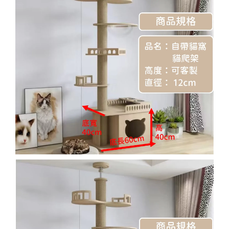
寵物除臭噴霧 貓尿、狗尿除臭 日本專利柿子單寧 真正
薰衣草香調
-
+
NT$ 370
NT$ 390
加入購物車