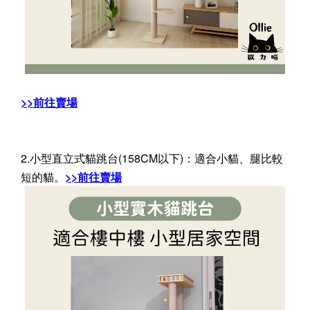
>>前往賣場
2.小型直立式貓跳台(158CM以下)：適合小貓、腿比較
短的貓。
>>前往賣場