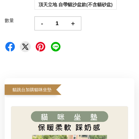
頂天立地 自帶貓沙盆款(不含貓砂盆)
數量
-
+
貓跳台加購貓咪坐墊