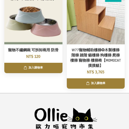
寵物不鏽鋼碗 可拆卸兩用 防滑
W77寵物輔助樓梯✪木製樓梯
階梯 踏階 貓樓梯 狗樓梯 爬梯
NT$ 120
樓梯 寵物梯 樓梯椅【MOMOCAT
摸摸貓】
加入購物車
NT$ 3,765
加入購物車