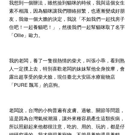
我想到一個辦法，雖然撿到貓咪的時候，我與這個女生
素不相識，因為貓咪讓我們聯絡頻繁，也逐漸變成好朋
友，我做一個大膽的決定，我說「不如我們一起找房子
住吧！一起養貓吧！」，然後我們一起幫貓咪取了名字
「Ollie」歐力。
我的老闆，養了一隻很熱情的柴犬，叫張小乖，看到熟
人一定撲上去，特別喜歡老闆的妹妹幫他全身按摩，會
露出超享受的柴犬臉，現任臺北大安區水療寵物店
「PURE 飄耳」的店狗。
老闆說，台灣的小狗普遍有皮膚、過敏、關節等問題，
這是因為台灣氣候潮濕，讓外來種容易產生這類疾病，
所以照顧起來他都很注意，吃的、用的、玩的，都是仔
細研究過的。我才發現養寵物，不管是養狗還是養貓，