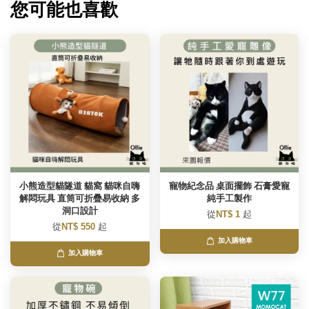
您可能也喜歡
小熊造型貓隧道 貓窩 貓咪自嗨
寵物紀念品 桌面擺飾 石膏愛寵
解悶玩具 直筒可折疊易收納 多
純手工製作
洞口設計
從
NT$ 1
起
從
NT$ 550
起
加入購物車
加入購物車