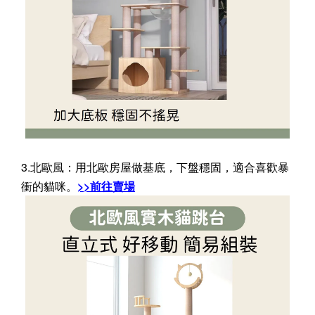
3.北歐風：用北歐房屋做基底，下盤穩固，適合喜歡暴
衝的貓咪。
>>前往賣場