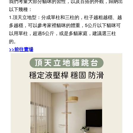
我們考量大部分貓咪的習性，以及百搭的外觀，歸納出
以下幾種：
1.頂天立地型：分成單柱和三柱的，柱子越粗越穩、越
多越穩，可以參考家裡貓咪的體重，5公斤以下貓咪可
以用單柱，超過5公斤，或是多貓家庭，建議選三柱
的。
>>前往賣場