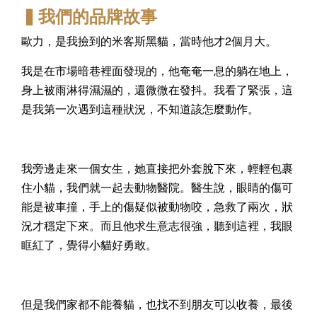
▍我們的品牌故事
歐力，是我撿到的米客斯黑貓，當時他才2個月大。
我是在市場暗巷裡面發現的，他奄奄一息的躺在地上，
身上被雨淋得濕濕的，還微微在發抖。我看了緊張，這
是我第一次遇到這種狀況，不知道該怎麼動作。
我旁邊走來一個女生，她直接把外套脫下來，輕輕包裹
住小貓，我們就一起去動物醫院。醫生說，眼睛的傷可
能是被車撞，手上的傷疑似被動物咬，急救了兩次，狀
況才穩定下來。而且他求生意志很強，聽到這裡，我眼
眶紅了，覺得小貓好勇敢。
但是我們家都不能養貓，也找不到朋友可以收養，最後