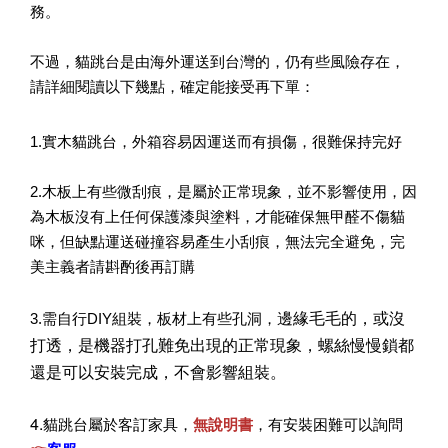
務。
不過，貓跳台是由海外運送到台灣的，仍有些風險存在，
請詳細閱讀以下幾點，確定能接受再下單：
1.實木貓跳台，外箱容易因運送而有損傷，很難保持完好
2.木板上有些微刮痕，是屬於正常現象，並不影響使用，因
為木板沒有上任何保護漆與塗料，才能確保無甲醛不傷貓
咪，但缺點運送碰撞容易產生小刮痕，無法完全避免，完
美主義者請斟酌後再訂購
邊緣毛毛的，或沒
3.需自行DIY組裝，板材上有些孔洞，
打透，是機器打孔難免出現的正常現象，螺絲慢慢鎖都
還是可以安裝完成，不會影響組裝。
4.
貓跳台屬於客訂家具，
無說明書
，有安裝困難可以詢問