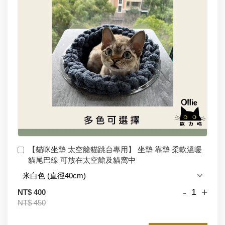
【貓咪坐墊 太空艙貓跳台專用】 坐墊 靠墊 柔軟溫暖
貓尾巴線 可放在太空艙及貓窩中
-
+
NT$ 400
NT$ 450