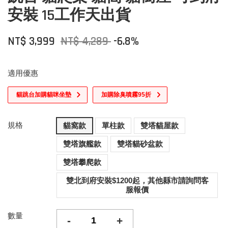
安裝 15工作天出貨
NT$ 3,999
NT$ 4,289
-6.8%
適用優惠
貓跳台加購貓咪坐墊
加購除臭噴霧95折
規格
貓窩款
單柱款
雙塔貓屋款
雙塔旗艦款
雙塔貓砂盆款
雙塔攀爬款
雙北到府安裝$1200起，其他縣市請詢問客
服報價
數量
-
+