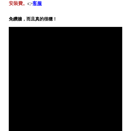
安裝費。
客服
👉
免鑽牆，而且真的很穩！
寵物除臭噴霧 貓尿、狗尿除臭 日本專利柿子單寧 真正
薰衣草香調
-
+
NT$ 370
NT$ 390
加入購物車