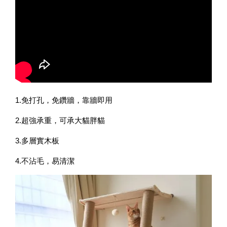
1.免打孔，免鑽牆，靠牆即用
2.超強承重，可承大貓胖貓
3.多層實木板
4.不沾毛，易清潔