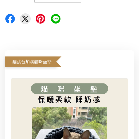
貓跳台加購貓咪坐墊