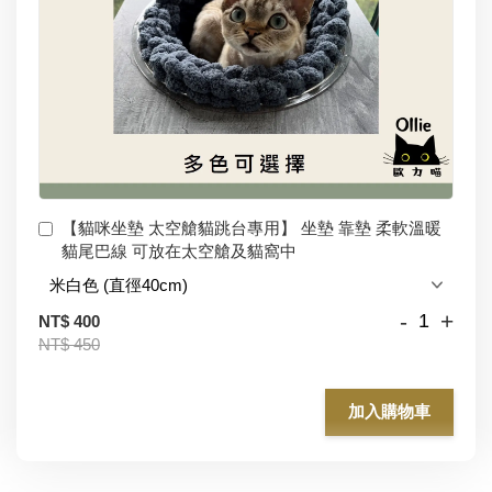
【貓咪坐墊 太空艙貓跳台專用】 坐墊 靠墊 柔軟溫暖
貓尾巴線 可放在太空艙及貓窩中
-
+
NT$ 400
NT$ 450
加入購物車