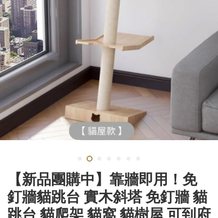
【新品團購中】靠牆即用！免
釘牆貓跳台 實木斜塔 免釘牆 貓
跳台 貓爬架 貓窩 貓樹屋 可到府