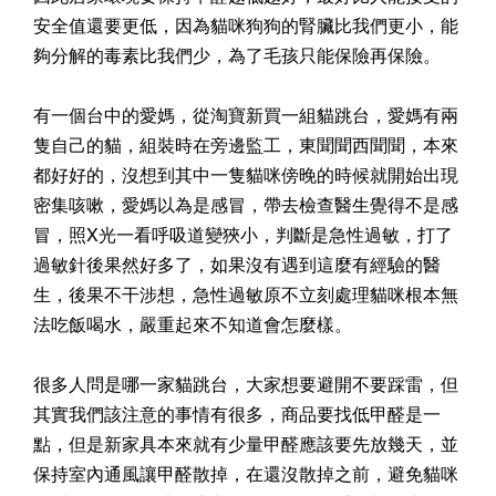
安全值還要更低，因為貓咪狗狗的腎臟比我們更小，能
夠分解的毒素比我們少，為了毛孩只能保險再保險。
有一個台中的愛媽，從淘寶新買一組貓跳台，愛媽有兩
隻自己的貓，組裝時在旁邊監工，東聞聞西聞聞，本來
都好好的，沒想到其中一隻貓咪傍晚的時候就開始出現
密集咳嗽，愛媽以為是感冒，帶去檢查醫生覺得不是感
冒，照X光一看呼吸道變狹小，判斷是急性過敏，打了
過敏針後果然好多了，如果沒有遇到這麼有經驗的醫
生，後果不干涉想，急性過敏原不立刻處理貓咪根本無
法吃飯喝水，嚴重起來不知道會怎麼樣。
很多人問是哪一家貓跳台，大家想要避開不要踩雷，但
其實我們該注意的事情有很多，商品要找低甲醛是一
點，但是新家具本來就有少量甲醛應該要先放幾天，並
保持室內通風讓甲醛散掉，在還沒散掉之前，避免貓咪