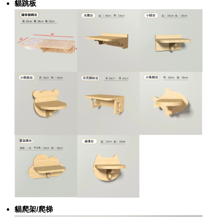
貓跳板
貓爬架/爬梯