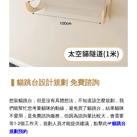
寵物除臭噴霧 貓尿、狗尿除臭 日本專利柿子單寧 真正
薰衣草香調
-
+
NT$ 370
NT$ 390
▍貓跳台設計規劃 免費諮詢
加入購物車
想裝貓跳台，但是沒有具體想法，不知道該怎麼規劃，我
們能幫忙您考量貓咪的動線，避免買了貓跳台，結果貓咪
不愛用，是免費諮詢服務，但因為諮詢量比較大，會需要
等1-2個工作天，規劃人員才能提供建議，點擊此
☞貓跳台
規劃預約