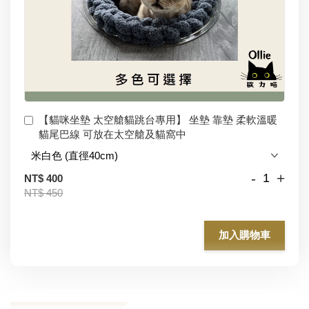
【貓咪坐墊 太空艙貓跳台專用】 坐墊 靠墊 柔軟溫暖
貓尾巴線 可放在太空艙及貓窩中
-
+
NT$ 400
NT$ 450
加入購物車