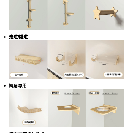
走道/隧道
轉角專用