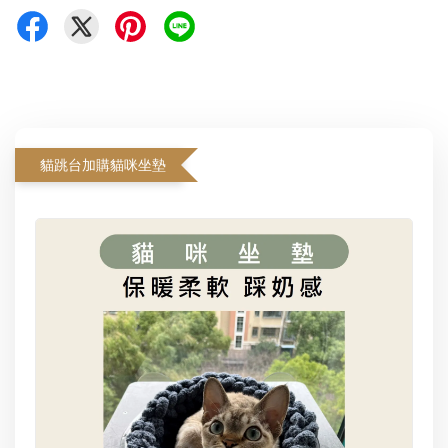
貓跳台加購貓咪坐墊