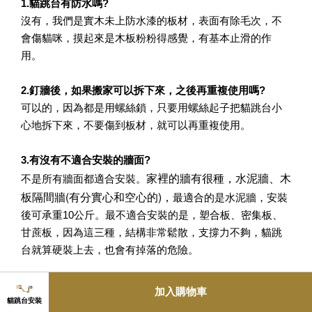
1.貓跳台有防水嗎?
沒有，我們是實木未上防水漆的板材，表面有除毛次，不
會傷貓咪，摸起來是木板粉粉得感覺，有基本止滑的作
用。
2.釘牆後，如果搬家可以拆下來，之後再重複使用嗎?
可以的，因為都是用螺絲鎖，只要用螺絲起子把貓跳台小
心地拆下來，不要傷到板材，就可以再重複使用。
3.有沒有不適合安裝的牆面?
家裡的牆有很種，水泥牆、木
不是所有牆面都適合安裝。
板隔間牆(有分實心和空心的)，
最適合的是水泥牆，安裝
後可承重10公斤。最不適合安裝的是，塑合板、密集板、
甘蔗板，因為這三種，結構非常鬆散，支撐力不夠，貓跳
台就算硬裝上去，也會有掉落的危險。
其他牆面，例如矽酸鈣板、石膏牆、木芯版等等，是需要
加入購物車
評估後才能確認的，最好是厚度要9mm以上，並且用金屬
貓跳台安裝