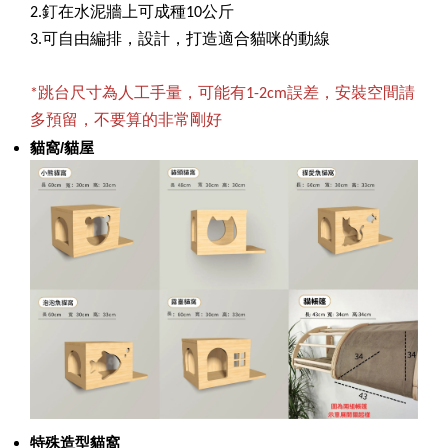
2.釘在水泥牆上可成種10公斤
3.可自由編排，設計，打造適合貓咪的動線
*跳台尺寸為人工手量，可能有1-2cm誤差，安裝空間請
多預留，不要算的非常剛好
貓窩/貓屋
特殊造型貓窩