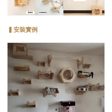
▍安裝實例