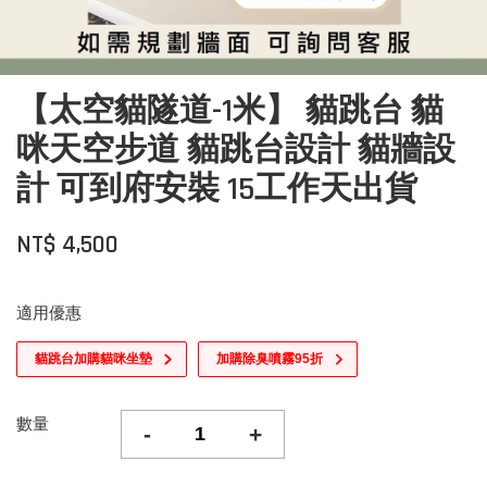
【太空貓隧道-1米】 貓跳台 貓
咪天空步道 貓跳台設計 貓牆設
計 可到府安裝 15工作天出貨
NT$ 4,500
適用優惠
貓跳台加購貓咪坐墊
加購除臭噴霧95折
數量
-
+