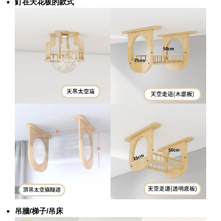
釘在天花板的款式
吊牆/梯子/吊床