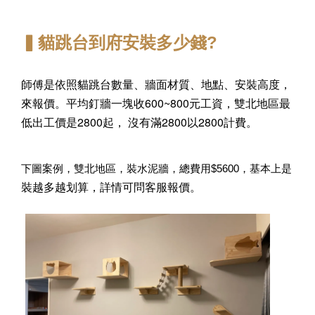
▍貓跳台到府安裝多少錢?
師傅是依照貓跳台數量、牆面材質、地點、安裝高度，
來報價。
平均釘牆一塊收600~800元工資，
雙北地區最
低出工價是2800起，
沒有滿2800以2800計費。
下圖案例，雙北地區，裝水泥牆，總費用$5600，基本上是
裝越多越划算，詳情可問客服報價。