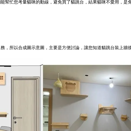
能幫忙您考量貓咪的動線，避免買了貓跳台，結果貓咪不愛用，是免
務，所以合成圖示意圖，主要是方便討論，讓您知道貓跳台裝上牆後