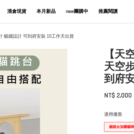
清倉現貨
本月新品
new團購中
推薦閱讀
 貓牆設計 可到府安裝 15工作天出貨
【天空
天空步
到府安
NT$ 2,000
適用優惠
貓跳台加購貓