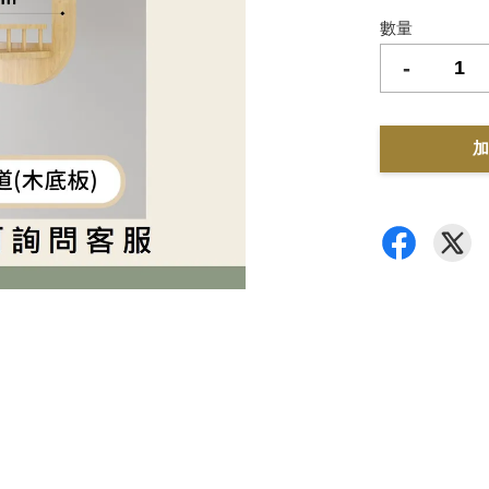
數量
-
加