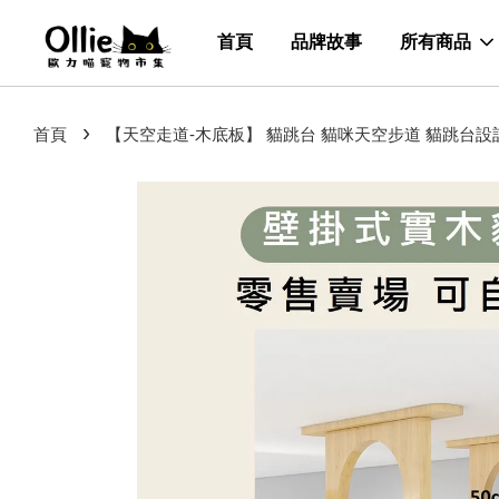
首頁
品牌故事
所有商品
›
首頁
【天空走道-木底板】 貓跳台 貓咪天空步道 貓跳台設計