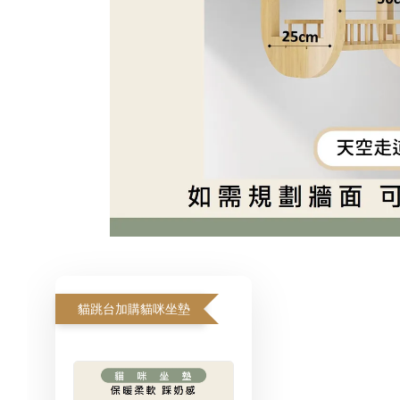
貓跳台加購貓咪坐墊