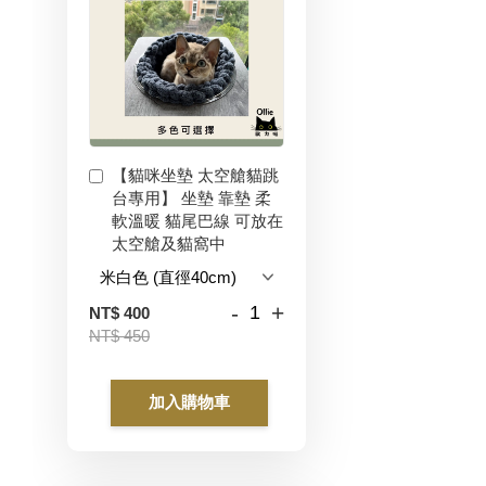
【貓咪坐墊 太空艙貓跳
台專用】 坐墊 靠墊 柔
軟溫暖 貓尾巴線 可放在
太空艙及貓窩中
-
+
NT$ 400
NT$ 450
加入購物車