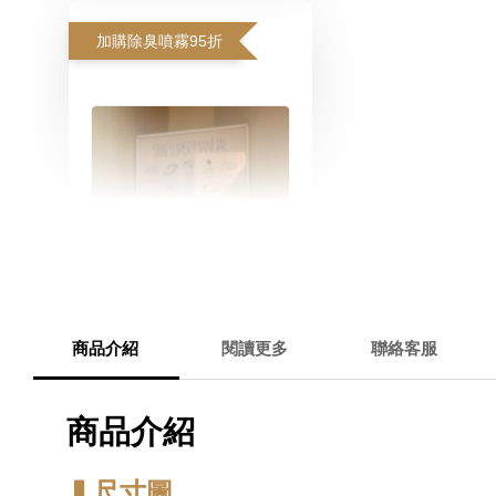
加購除臭噴霧95折
商品介紹
閱讀更多
聯絡客服
寵物除臭噴霧 貓尿、狗
尿除臭 日本專利柿子單
商品介紹
寧 真正薰衣草香調
▍尺寸圖