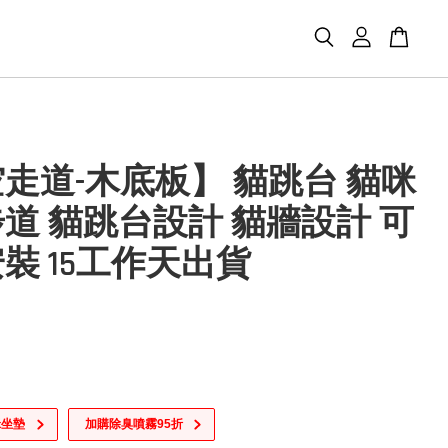
走道-木底板】 貓跳台 貓咪
道 貓跳台設計 貓牆設計 可
裝 15工作天出貨
咪坐墊
加購除臭噴霧95折