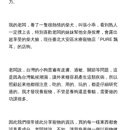
力。
我的老闆，養了一隻很熱情的柴犬，叫張小乖，看到熟人
一定撲上去，特別喜歡老闆的妹妹幫他全身按摩，會露出
超享受的柴犬臉，現任臺北大安區水療寵物店「PURE 飄
耳」的店狗。
老闆說，台灣的小狗普遍有皮膚、過敏、關節等問題，這
是因為台灣氣候潮濕，讓外來種容易產生這類疾病，所以
照顧起來他都很注意，吃的、用的、玩的，都是仔細研究
過的。我才發現養寵物，不管是養狗還是養貓，需要做的
功課很多。
因此我們很常彼此分享寵物的資訊，買的每一樣東西都會
認真看成分。老闆就說，不如，讓我負責做一個以寵物健