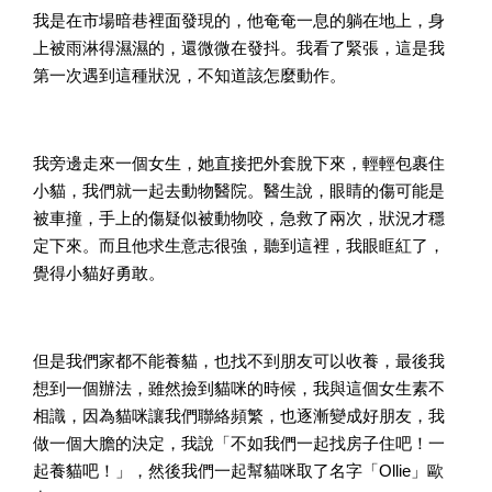
我是在市場暗巷裡面發現的，他奄奄一息的躺在地上，身
上被雨淋得濕濕的，還微微在發抖。我看了緊張，這是我
第一次遇到這種狀況，不知道該怎麼動作。
我旁邊走來一個女生，她直接把外套脫下來，輕輕包裹住
小貓，我們就一起去動物醫院。醫生說，眼睛的傷可能是
被車撞，手上的傷疑似被動物咬，急救了兩次，狀況才穩
定下來。而且他求生意志很強，聽到這裡，我眼眶紅了，
覺得小貓好勇敢。
但是我們家都不能養貓，也找不到朋友可以收養，最後我
想到一個辦法，雖然撿到貓咪的時候，我與這個女生素不
相識，因為貓咪讓我們聯絡頻繁，也逐漸變成好朋友，我
做一個大膽的決定，我說「不如我們一起找房子住吧！一
起養貓吧！」，然後我們一起幫貓咪取了名字「Ollie」歐