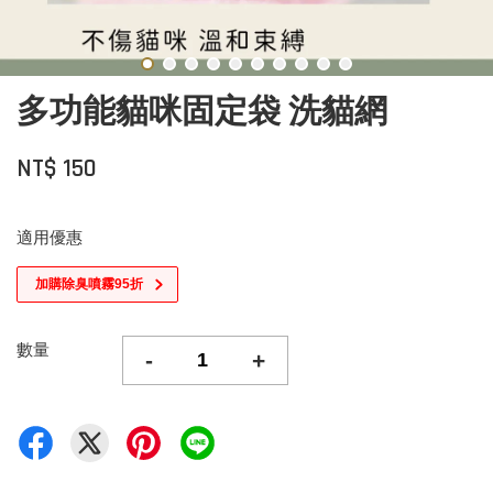
多功能貓咪固定袋 洗貓網
NT$ 150
適用優惠
加購除臭噴霧95折
數量
-
+