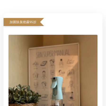
加購除臭噴霧95折