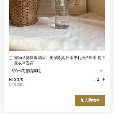
寵物除臭噴霧 貓尿、狗尿除臭 日本專利柿子單寧 真正
薰衣草香調
-
+
NT$ 370
NT$ 390
加入購物車