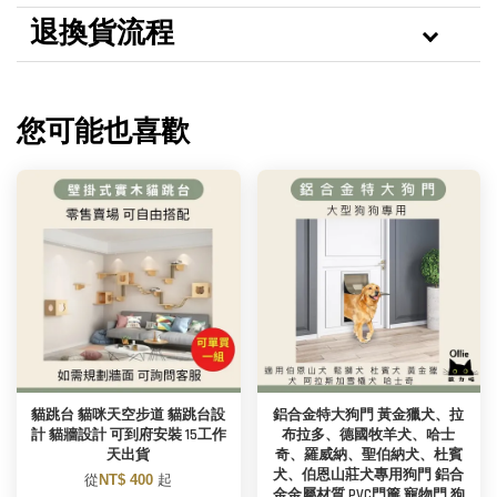
退換貨流程
您可能也喜歡
貓跳台 貓咪天空步道 貓跳台設
鋁合金特大狗門 黃金獵犬、拉
計 貓牆設計 可到府安裝 15工作
布拉多、德國牧羊犬、哈士
天出貨
奇、羅威納、聖伯納犬、杜賓
犬、伯恩山莊犬專用狗門 鋁合
從
NT$ 400
起
金金屬材質 PVC門簾 寵物門 狗