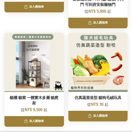
門 可到府安裝寵物門
加入購物車
從
NT$ 5,800
起
加入購物車
貓櫃 貓窩 一體實木多層 貓爬
仿真蔬菜造型 貓狗毛絨玩具
架
從
NT$ 30
起
從
NT$ 9,500
起
加入購物車
加入購物車