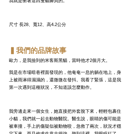
我就是衝著這四隻貓腳買的。
尺寸 長28、寬12、高4.2公分
▍我們的品牌故事
歐力，是我撿到的米客斯黑貓，當時他才2個月大。
我是在市場暗巷裡面發現的，他奄奄一息的躺在地上，身
上被雨淋得濕濕的，還微微在發抖。我看了緊張，這是我
第一次遇到這種狀況，不知道該怎麼動作。
我旁邊走來一個女生，她直接把外套脫下來，輕輕包裹住
小貓，我們就一起去動物醫院。醫生說，眼睛的傷可能是
被車撞，手上的傷疑似被動物咬，急救了兩次，狀況才穩
定下來。而且他求生意志很強，聽到這裡，我眼眶紅了，