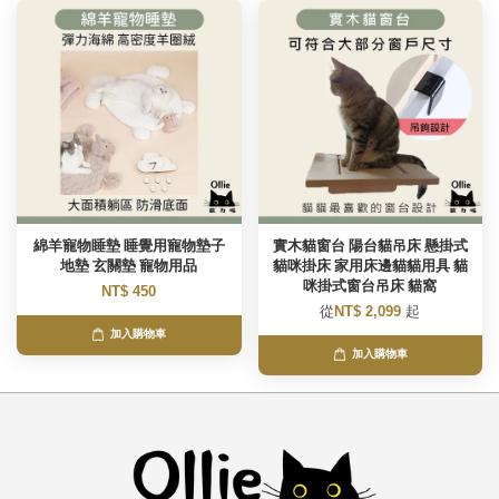
綿羊寵物睡墊 睡覺用寵物墊子
實木貓窗台 陽台貓吊床 懸掛式
地墊 玄關墊 寵物用品
貓咪掛床 家用床邊貓貓用具 貓
咪掛式窗台吊床 貓窩
NT$ 450
從
NT$ 2,099
起
加入購物車
加入購物車