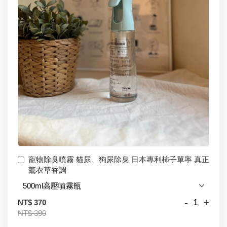
寵物除臭噴霧 貓尿、狗尿除臭 日本專利柿子單寧 真正
薰衣草香調
-
+
NT$ 370
NT$ 390