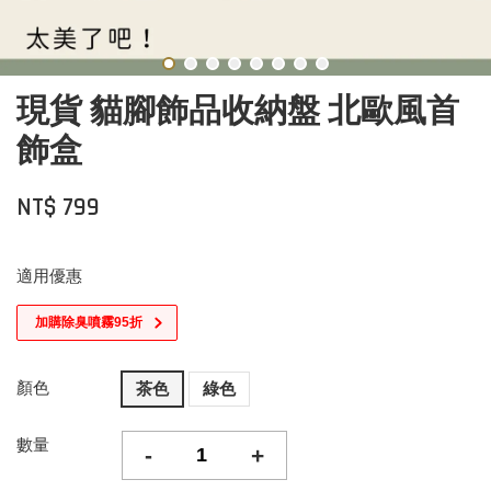
現貨 貓腳飾品收納盤 北歐風首
飾盒
NT$ 799
適用優惠
加購除臭噴霧95折
顏色
茶色
綠色
數量
-
+