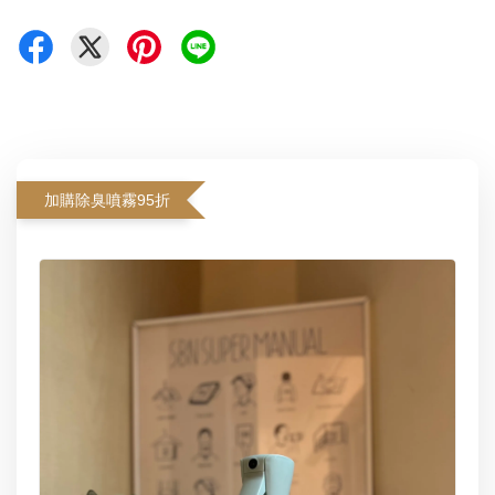
加購除臭噴霧95折