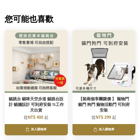
您可能也喜歡
貓跳台 貓咪天空步道 貓跳台設
【裝兩個享團購價 】 寵物門
計 貓牆設計 可到府安裝 15工作
貓門 狗門 寵物活動門 可到府
天出貨
安裝
從
NT$ 400
起
從
NT$ 299
起
加入購物車
加入購物車