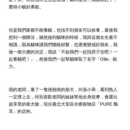
覺得小貓好勇敢。
但是我們家都不能養貓，也找不到朋友可以收養，最後我
想到一個辦法，雖然撿到貓咪的時候，我與這個女生素不
相識，因為貓咪讓我們聯絡頻繁，也逐漸變成好朋友，我
做一個大膽的決定，我說「不如我們一起找房子住吧！一
起養貓吧！」，然後我們一起幫貓咪取了名字「Ollie」歐
力。
我的老闆，養了一隻很熱情的柴犬，叫張小乖，看到熟人
一定撲上去，特別喜歡老闆的妹妹幫他全身按摩，會露出
超享受的柴犬臉，現任臺北大安區水療寵物店「PURE 飄
耳」的店狗。