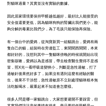
對貓咪過量？其實並沒有實驗的數據。
因此居家環境要保持甲醛越低越好，最好比人能接受的
安全值還要更低，因為貓咪狗狗的腎臟比我們更小，能
夠分解的毒素比我們少，為了毛孩只能保險再保險。
有一個台中的愛媽，從淘寶新買一組貓跳台，愛媽有兩
隻自己的貓，組裝時在旁邊監工，東聞聞西聞聞，本來
都好好的，沒想到其中一隻貓咪傍晚的時候就開始出現
密集咳嗽，愛媽以為是感冒，帶去檢查醫生覺得不是感
冒，照X光一看呼吸道變狹小，判斷是急性過敏，打了
過敏針後果然好多了，如果沒有遇到這麼有經驗的醫
生，後果不干涉想，急性過敏原不立刻處理貓咪根本無
法吃飯喝水，嚴重起來不知道會怎麼樣。
很多人問是哪一家貓跳台，大家想要避開不要踩雷，但
其實我們該注意的事情有很多，商品要找低甲醛是一