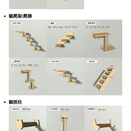
貓爬架/爬梯
貓抓柱