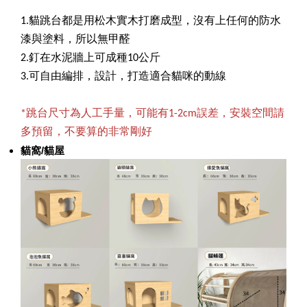
1.貓跳台都是用松木實木打磨成型，沒有上任何的防水
漆與塗料，所以無甲醛
2.釘在水泥牆上可成種10公斤
3.可自由編排，設計，打造適合貓咪的動線
*跳台尺寸為人工手量，可能有1-2cm誤差，安裝空間請
多預留，不要算的非常剛好
貓窩/貓屋