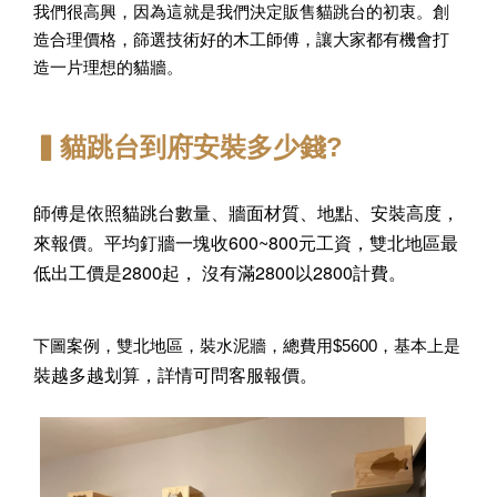
我們很高興，因為這就是我們決定販售貓跳台的初衷。創
造合理價格，篩選技術好的木工師傅，讓大家都有機會打
造一片理想的貓牆。
▍貓跳台到府安裝多少錢?
師傅是依照貓跳台數量、牆面材質、地點、安裝高度，
來報價。
平均釘牆一塊收600~800元工資，
雙北地區最
低出工價是2800起，
沒有滿2800以2800計費。
下圖案例，雙北地區，裝水泥牆，總費用$5600，基本上是
裝越多越划算，詳情可問客服報價。