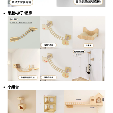
吊牆/梯子/吊床
小組合