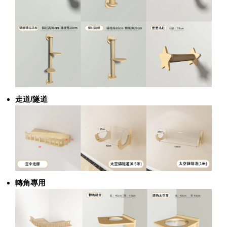
走道/隧道
轉角專用