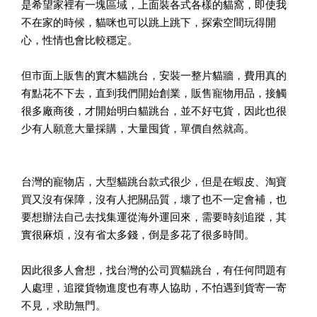
是希望家裡有一塊區域，上面裝各式各樣的貓窩，即使我
不在家的時候，貓咪也可以跳上跳下，探索空間玩得開
心，性情也會比較穩定。
但市面上販售的實木貓跳台，安裝一整片貓牆，費用真的
有點花不下去，直到我們開始創業，販售寵物用品，接觸
很多廠商後，才開始明白貓跳台，並不好屯貨，因此也很
少有人願意大量採購，大量囤貨，單價自然就高。
台灣的寵物店，大型貓跳台款式很少，但是在蝦皮、淘寶
買又沒有保障，沒有人把關品質，壞了也不一定會補，也
要想辦法自己去找集運從海外運回來，需要時刻追蹤，其
實很麻煩，沒有省太多錢，倒是多花了很多時間。
因此很多人會想，找台灣的公司買貓跳台，有任何問題有
人處理，追蹤貨物進度也有專人協助，不怕遇到貨寄一寄
不見，求助無門。