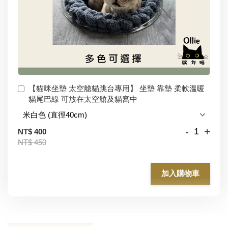
【貓咪坐墊 太空艙貓跳台專用】 坐墊 靠墊 柔軟溫暖
貓尾巴線 可放在太空艙及貓窩中
-
+
NT$ 400
NT$ 450
加入購物車