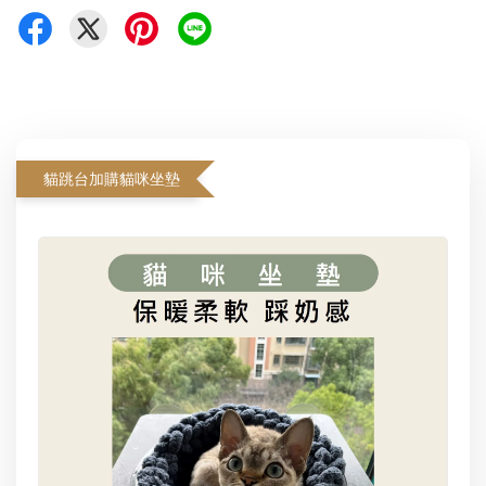
貓跳台加購貓咪坐墊