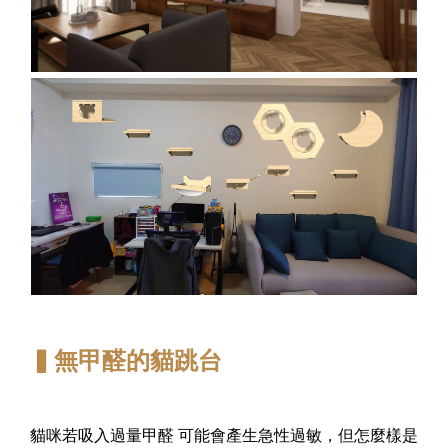
▍無甲醛的貓跳台
貓咪若吸入過量甲醛 可能會產生急性過敏，但怎麼樣是