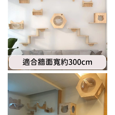
寵物除臭噴霧 貓尿、狗尿除臭 日本專利柿子單寧 真正
薰衣草香調
-
+
NT$ 370
NT$ 390
加入購物車