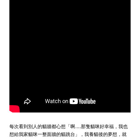
每次看到別人的貓牆都心想「啊….那隻貓咪好幸福，我也
想給我家貓咪一整面牆的貓跳台」，我養貓後的夢想，就