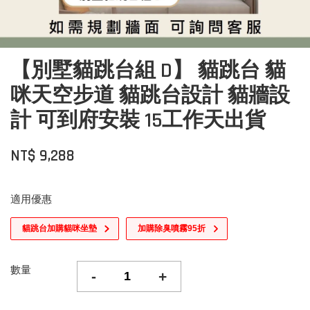
【別墅貓跳台組 D】 貓跳台 貓
咪天空步道 貓跳台設計 貓牆設
計 可到府安裝 15工作天出貨
NT$ 9,288
適用優惠
貓跳台加購貓咪坐墊
加購除臭噴霧95折
數量
-
+