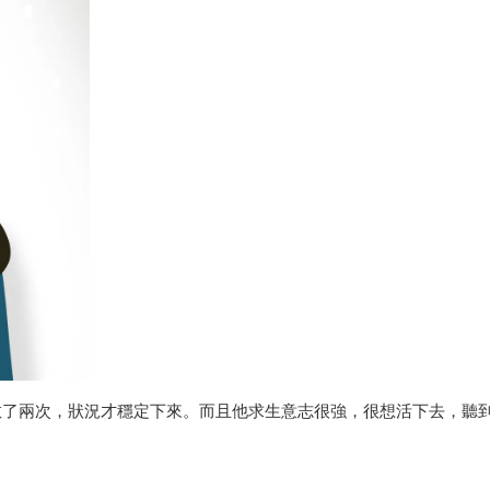
救了兩次，狀況才穩定下來。而且他求生意志很強，很想活下去，聽