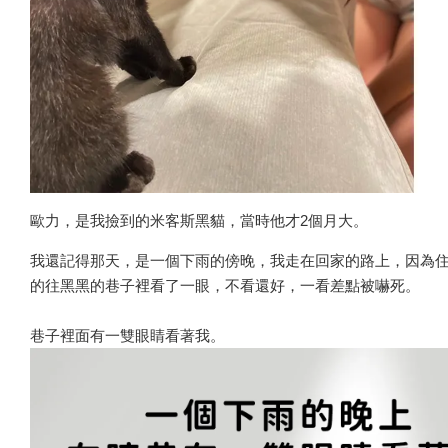
歐力，是我撿到的米客斯黑貓，當時他才2個月大。
我還記得那天，是一個下雨的傍晚，我走在回家的路上，因為
的往黑黑的巷子裡看了一眼，不看還好，一看差點被嚇死。
巷子裡面有一雙眼睛看著我。