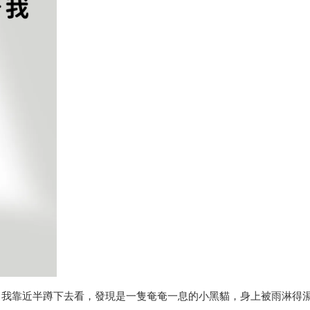
。我靠近半蹲下去看，發現是一隻奄奄一息的小黑貓，身上被雨淋得