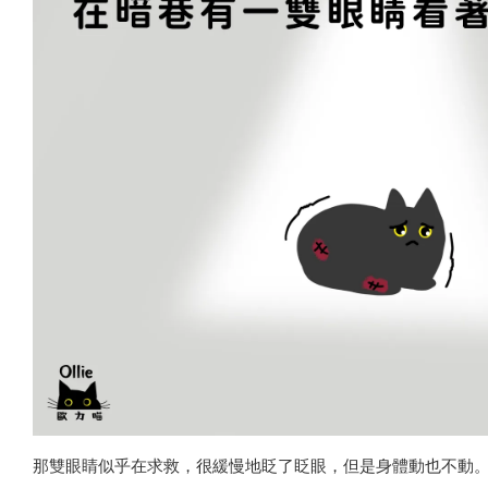
那雙眼睛似乎在求救，很緩慢地眨了眨眼，但是身體動也不動