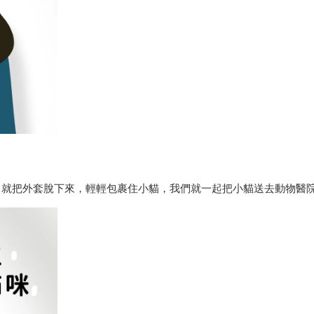
，就把外套脫下來，輕輕包裹住小貓，我們就一起把小貓送去動物醫