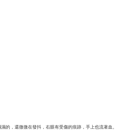
濕濕的，還微微在發抖，右眼有受傷的痕跡，手上也流著血。