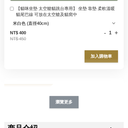
【貓咪坐墊 太空艙貓跳台專用】 坐墊 靠墊 柔軟溫暖
貓尾巴線 可放在太空艙及貓窩中
-
+
NT$ 400
NT$ 450
加入購物車
加購除臭噴霧95折
瀏覽更多