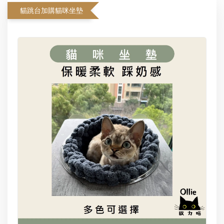
貓跳台加購貓咪坐墊