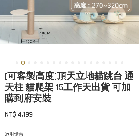
[可客製高度]頂天立地貓跳台 通
天柱 貓爬架 15工作天出貨 可加
購到府安裝
NT$ 4,199
適用優惠