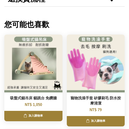
您可能也喜歡
吸盤式貓吊床 貓跳台 免鑽牆
寵物洗澡手套 矽膠刷毛 防水按
摩清潔
NT$ 1,050
NT$ 79
加入購物車
加入購物車