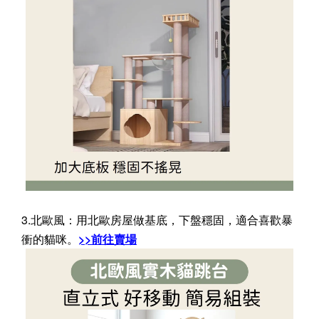
3.北歐風：用北歐房屋做基底，下盤穩固，適合喜歡暴
衝的貓咪。
>>前往賣場