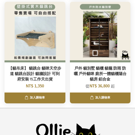
【貓吊床】 貓跳台 貓咪天空步
戶外 貓別墅 貓櫃 貓籠 防雨 防
道 貓跳台設計 貓牆設計 可到
曬 戶外貓咪 廁所一體貓櫃陽台
府安裝 15工作天出貨
貓房 鋁合金
NT$ 1,350
從
NT$ 36,800
起
加入購物車
加入購物車