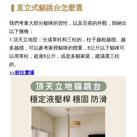
▍直立式貓跳台怎麼選
我們考量大部分貓咪的習性，以及百搭的外觀，歸納出
以下幾種：
1.頂天立地型：分成單柱和三柱的，柱子越粗越穩、越
多越穩，可以參考家裡貓咪的體重，5公斤以下貓咪可
以用單柱，超過5公斤，或是多貓家庭，建議選三柱
的。
>>前往賣場