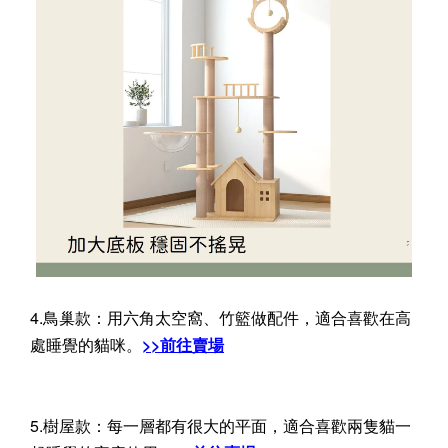
4.鳥巢款：用六角太空窩、竹籃做配件，適合喜歡在高
處睡覺的貓咪。
>>前往賣場
5.樹屋款：每一層都有很大的平面，適合喜歡兩隻貓一