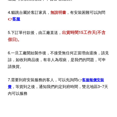
4.
貓跳台屬於客訂家具，
無說明書
，有安裝困難可以詢問
客服
👉
出貨時間15工作天(不含
5.下訂單付款後，由工廠直送，
假日)。
6.一旦工廠開始製作後，不接受無任何正當理由退換，請見
諒，如收到商品後，有非人為瑕疵，是我們的問題，可申
請換貨。
7.需要到府安裝服務的客人，可以先詢問
👉
客服報價安裝
，等貨到之後，通知我們約定到府時間，雙北地區3~7天
費
內可以服務