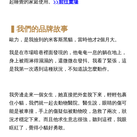
起睡覺的家庭使用。
>>前往賣場
▍我們的品牌故事
歐力，是我撿到的米客斯黑貓，當時他才2個月大。
我是在市場暗巷裡面發現的，他奄奄一息的躺在地上，
身上被雨淋得濕濕的，還微微在發抖。我看了緊張，這
是我第一次遇到這種狀況，不知道該怎麼動作。
我旁邊走來一個女生，她直接把外套脫下來，輕輕包裹
住小貓，我們就一起去動物醫院。醫生說，眼睛的傷可
能是被車撞，手上的傷疑似被動物咬，急救了兩次，狀
況才穩定下來。而且他求生意志很強，聽到這裡，我眼
眶紅了，覺得小貓好勇敢。