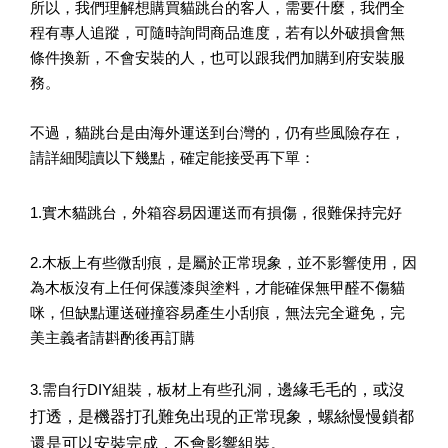
所以，我們理解想購買貓跳台的客人，需要什麼，我們全
程有專人追蹤，可隨時詢問商品進度，若有以外破損會無
條件換新，不會安裝的人，也可以跟我們加購到府安裝服
務。
不過，貓跳台是由海外運送到台灣的，仍有些風險存在，
請詳細閱讀以下幾點，確定能接受再下單：
1.實木貓跳台，外箱容易因運送而有損傷，很難保持完好
2.木板上有些微刮痕，是屬於正常現象，並不影響使用，因
為木板沒有上任何保護漆與塗料，才能確保無甲醛不傷貓
咪，但缺點運送碰撞容易產生小刮痕，無法完全避免，完
美主義者請斟酌後再訂購
邊緣毛毛的，或沒
3.需自行DIY組裝，板材上有些孔洞，
打透，是機器打孔難免出現的正常現象，螺絲慢慢鎖都
還是可以安裝完成，不會影響組裝。