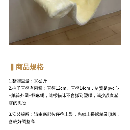
▍商品規格
1.整體重量：18公斤
2.柱子直徑有兩種：直徑12cm、直徑14cm，材質是pvc心
+紙筒外圍+捆麻繩，這樣貓咪不會抓到塑膠，減少誤食塑
膠的風險
3.安裝提醒：請由底部按序往上裝，先鎖上長螺絲及頂板，
會較好調整高