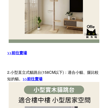
>>前往賣場
2.小型直立式貓跳台(158CM以下)：適合小貓、腿比較
短的貓。
>>前往賣場