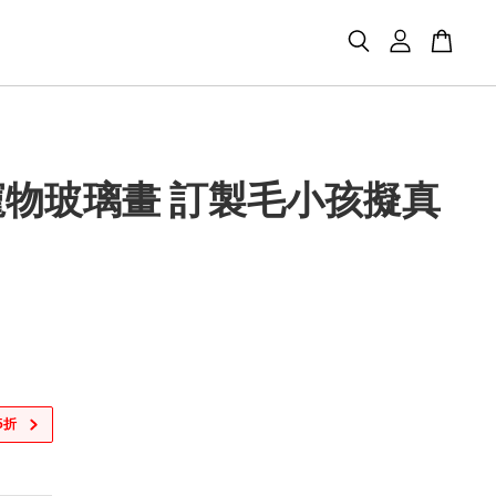
寵物玻璃畫 訂製毛小孩擬真
5折