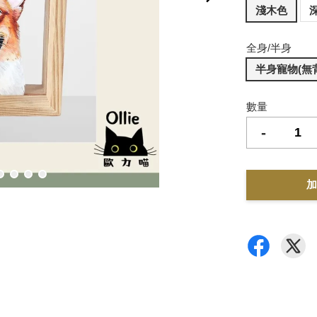
淺木色
全身/半身
半身寵物(無背
數量
-
加