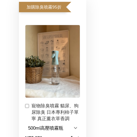
加購除臭噴霧95折
寵物除臭噴霧 貓尿、狗
尿除臭 日本專利柿子單
寧 真正薰衣草香調