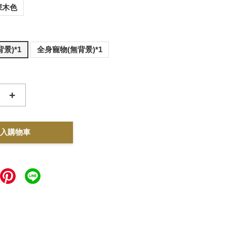
深木色
景)*1
全身寵物(無背景)*1
+
入購物車