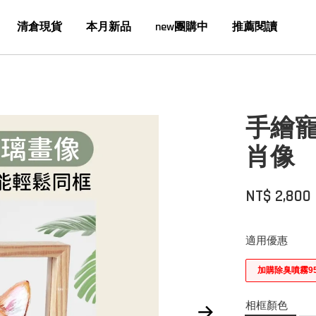
清倉現貨
本月新品
new團購中
推薦閱讀
手繪
肖像
NT$ 2,800
適用優惠
加購除臭噴霧9
相框顏色