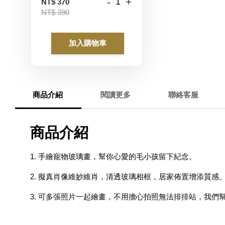
-
+
NT$ 370
NT$ 390
加入購物車
商品介紹
閱讀更多
聯絡客服
商品介紹
1. 手繪寵物玻璃畫，幫你心愛的毛小孩留下紀念。
2. 擬真肖像維妙維肖，清透玻璃相框，居家佈置增添質感
3. 可多張照片一起繪畫，不用擔心拍照無法排排站，我們