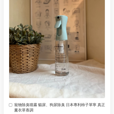
寵物除臭噴霧 貓尿、狗尿除臭 日本專利柿子單寧 真正
薰衣草香調