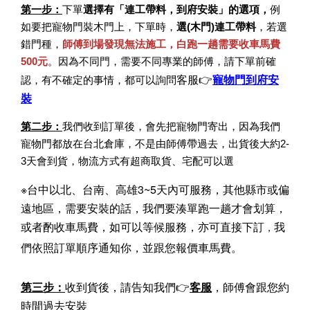
第一步：
下單
選擇有「連工帶料，到府安裝」的選項，
例
如要把寵物門裝木門上，下單時，
選(木門)連工帶料
，若選
錯門種，
師傅到場發現無法施工，
白跑一趟需要收車馬費
500元
。因為不同門，需要不同專業的師傅，請下單前確
客服
👉
寵物門到府安
認，有不確定的事情，都可以詢問
裝
第二步：
我們收到訂單後，會先把寵物門寄出，因為我們
寵物門都放在台北倉庫，不是由師傅帶過去，出貨後大約2-
3天會到貨，物流方式有超商取貨、宅配可以選
※台中以北、台南、高雄3~5天內可服務，其他縣市或偏
遠地區，需要安裝的話，我們要湊單跑一趟才會划算，
或者酌收車馬費，
如可以等候服務，亦可直接下訂
我
，
們依照訂單順序通知你，並跟您報價車馬費。
第三步：
收到貨後，請告知我們👉
客服
，師傅會跟您約
時間過去安裝