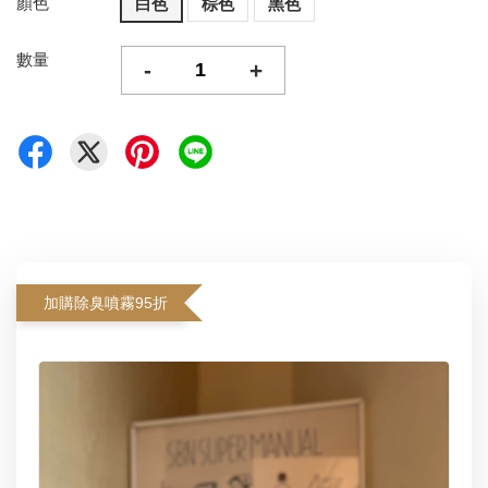
顏色
白色
棕色
黑色
數量
-
+
加購除臭噴霧95折