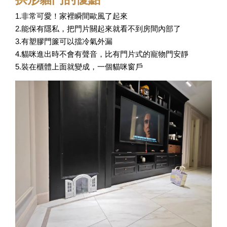
1.非常可愛！家裡瞬間歐風了起來
2.能保有隱私，把門片關起來就看不到房間內部了
3.有塑膠門簾可以擋冷氣外漏
4.貓咪進出時不會有聲音，比有門片式的寵物門安靜
5.裝在櫃體上面就變成，一個貓咪窗戶