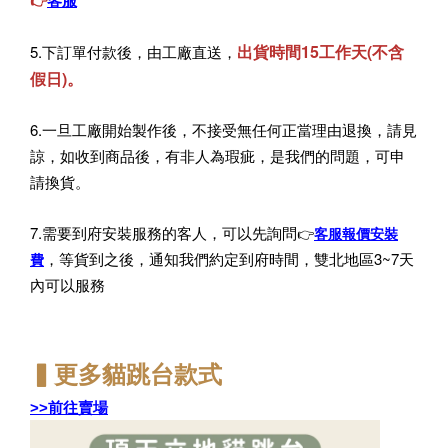
客服
👉
出貨時間15工作天(不含
5.下訂單付款後，由工廠直送，
假日)。
6.一旦工廠開始製作後，不接受無任何正當理由退換，請見
諒，如收到商品後，有非人為瑕疵，是我們的問題，可申
請換貨。
7.需要到府安裝服務的客人，可以先詢問
👉
客服報價安裝
，等貨到之後，通知我們約定到府時間，雙北地區3~7天
費
內可以服務
▍更多貓跳台
款式
>>前往賣場