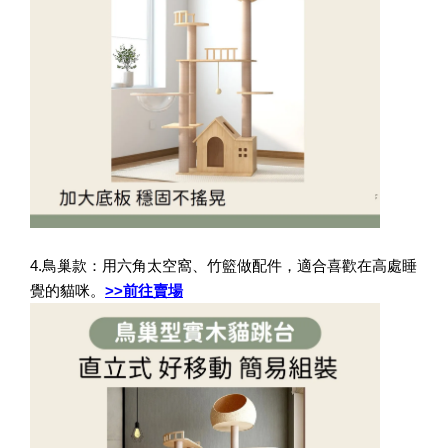
4.鳥巢款：用六角太空窩、竹籃做配件，適合喜歡在高處睡
覺的貓咪。
>>前往賣場