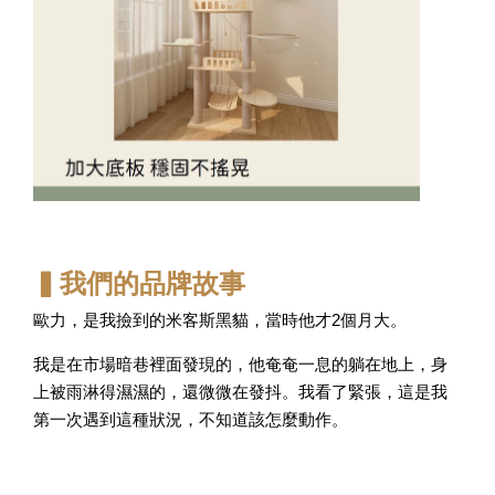
▍我們的品牌故事
歐力，是我撿到的米客斯黑貓，當時他才2個月大。
我是在市場暗巷裡面發現的，他奄奄一息的躺在地上，身
上被雨淋得濕濕的，還微微在發抖。我看了緊張，這是我
第一次遇到這種狀況，不知道該怎麼動作。