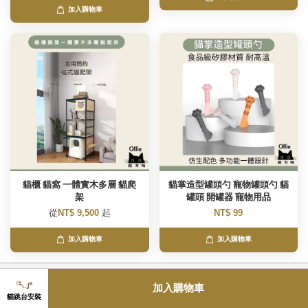
加入購物車
貓櫃 貓窩 一體實木多層 貓爬
貓掌造型罐頭勺 寵物罐頭勺 貓
架
罐頭 開罐器 寵物用品
從
NT$ 9,500
起
NT$ 99
加入購物車
加入購物車
加入購物車
貓跳台安裝