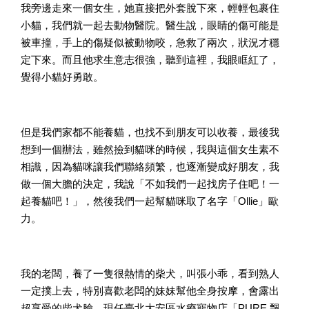
我旁邊走來一個女生，她直接把外套脫下來，輕輕包裹住
小貓，我們就一起去動物醫院。醫生說，眼睛的傷可能是
被車撞，手上的傷疑似被動物咬，急救了兩次，狀況才穩
定下來。而且他求生意志很強，聽到這裡，我眼眶紅了，
覺得小貓好勇敢。
但是我們家都不能養貓，也找不到朋友可以收養，最後我
想到一個辦法，雖然撿到貓咪的時候，我與這個女生素不
相識，因為貓咪讓我們聯絡頻繁，也逐漸變成好朋友，我
做一個大膽的決定，我說「不如我們一起找房子住吧！一
起養貓吧！」，然後我們一起幫貓咪取了名字「Ollie」歐
力。
我的老闆，養了一隻很熱情的柴犬，叫張小乖，看到熟人
一定撲上去，特別喜歡老闆的妹妹幫他全身按摩，會露出
超享受的柴犬臉，現任臺北大安區水療寵物店「PURE 飄