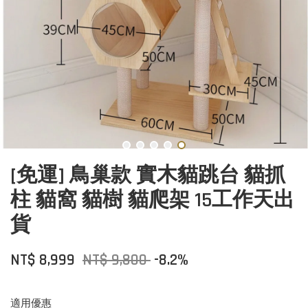
[免運] 鳥巢款 實木貓跳台 貓抓
柱 貓窩 貓樹 貓爬架 15工作天出
貨
NT$ 8,999
NT$ 9,800
-8.2%
適用優惠