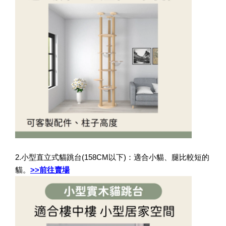
2.小型直立式貓跳台(158CM以下)：適合小貓、腿比較短的
貓。
>>前往賣場