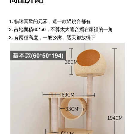
1. 貓咪喜歡的元素，這一款貓跳台都有
2. 占地面積60*50，不算太大適合擺在家裡的一角
3. 有兩種高度，一般公寓、透天都放得下
寵物除臭噴霧 貓尿、狗尿除臭 日本專利柿子單寧 真正
薰衣草香調