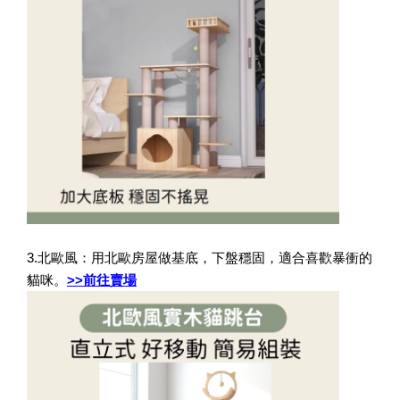
3.北歐風：用北歐房屋做基底，下盤穩固，適合喜歡暴衝的
貓咪。
>>前往賣場