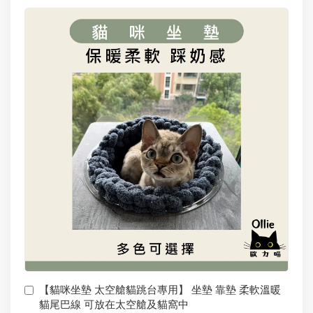
【貓咪坐墊 太空艙貓跳台專用】 坐墊 靠墊 柔軟溫暖
貓尾巴線 可放在太空艙及貓窩中