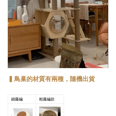
▍鳥巢的材質有兩種，隨機出貨
細藤編
粗藤編款