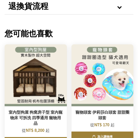
退換貨流程
您可能也喜歡
室內型狗屋 狗窩房子型 室內寵
寵物頭套 伊莉莎白頭套 甜甜圈
物床 可拆洗 四季通用 寵物用
頭套
品
從
NT$ 170
起
從
NT$ 8,200
起
加入購物車