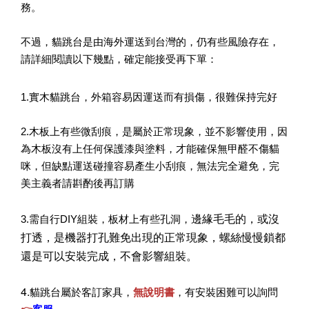
務。
不過，貓跳台是由海外運送到台灣的，仍有些風險存在，
請詳細閱讀以下幾點，確定能接受再下單：
1.實木貓跳台，外箱容易因運送而有損傷，很難保持完好
2.木板上有些微刮痕，是屬於正常現象，並不影響使用，因
為木板沒有上任何保護漆與塗料，才能確保無甲醛不傷貓
咪，但缺點運送碰撞容易產生小刮痕，無法完全避免，完
美主義者請斟酌後再訂購
邊緣毛毛的，或沒
3.需自行DIY組裝，板材上有些孔洞，
打透，是機器打孔難免出現的正常現象，螺絲慢慢鎖都
還是可以安裝完成，不會影響組裝。
4.
貓跳台屬於客訂家具，
無說明書
，有安裝困難可以詢問