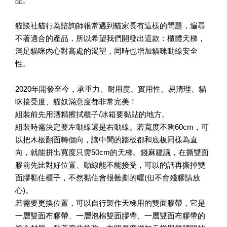
品。
貓談社貓行為諮詢師很常遇到貓家長有這樣的問題，遍尋
不著適合的產品，所以希望我們開發出這款：櫃體天梯，
滿足貓咪內心對高處的渴望，同時也增加貓咪動線安全
性。
寵物除臭噴霧 貓尿、狗尿除臭 日本專利柿子單寧 真正
2020年開發至今，承重力、耐用度、實用性、易清理、貓
薰衣草香調
咪接受度、貓奴滿意度都非常完美！
組裝前先用酒精擦拭櫃子/冰箱要黏貼的地方。
-
+
NT$ 370
組裝時需決定要左動線還是右動線。若寬度不夠60cm，可
NT$ 390
以把木板翻面轉個向，讓中間的踏板都和底板同樣為直
向，就能拼出寬度只需50cm的天梯。錢麻建議，在撕雙面
膠前先比對好位置、動線能不能接受，可以的話再撕掉雙
加入購物車
面膠黏住櫃子，不然黏住會很難撕的喔(但不會殘膠請放
心)。
若需要更換位置，可以自行製作天梯用的雙面膠帶，它是
一層雙面布膠帶、一層泡棉雙面膠帶、一層雙面布膠帶的