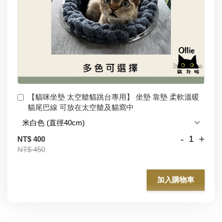
【貓咪坐墊 太空艙貓跳台專用】 坐墊 靠墊 柔軟溫暖
貓尾巴線 可放在太空艙及貓窩中
-
+
NT$ 400
NT$ 450
加入購物車