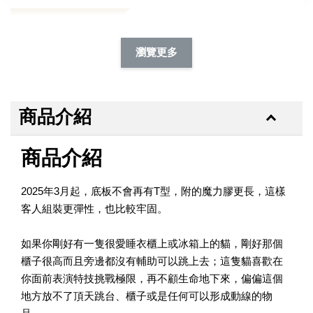
加購除臭噴霧95折
瀏覽更多
商品介紹
商品介紹
2025年3月起，底板不會再有T型，附的魔力膠更長，這樣
客人組裝更彈性，也比較牢固。
如果你剛好有一隻很愛睡衣櫃上或冰箱上的貓，剛好那個
櫃子很高而且旁邊都沒有輔助可以跳上去；這隻貓喜歡在
你面前表演特技挑戰極限，再不顧生命地下來，偏偏這個
地方放不了頂天跳台、櫃子或是任何可以形成動線的物