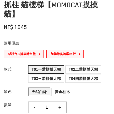
抓柱 貓樓梯【MOMOCAT摸摸
貓】
NT$ 1,045
適用優惠
貓跳台加購貓咪坐墊
加購除臭噴霧95折
款式
T01一階櫃體天梯
T02二階櫃體天梯
T03三階櫃體天梯
T04四階櫃體天梯
顏色
天然白橡
黃金柚木
數量
-
+