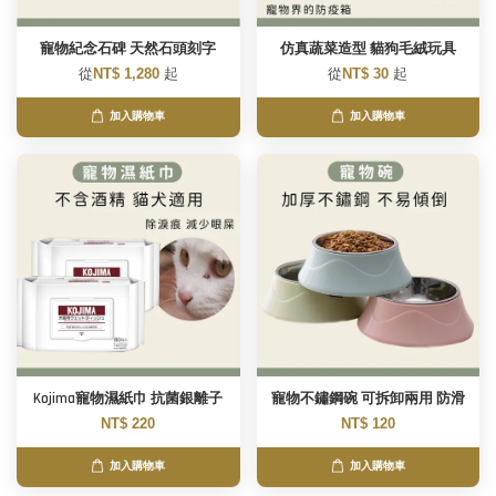
寵物紀念石碑 天然石頭刻字
仿真蔬菜造型 貓狗毛絨玩具
從
NT$ 1,280
起
從
NT$ 30
起
加入購物車
加入購物車
Kojima寵物濕紙巾 抗菌銀離子
寵物不鏽鋼碗 可拆卸兩用 防滑
NT$ 220
NT$ 120
加入購物車
加入購物車