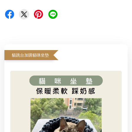
貓跳台加購貓咪坐墊