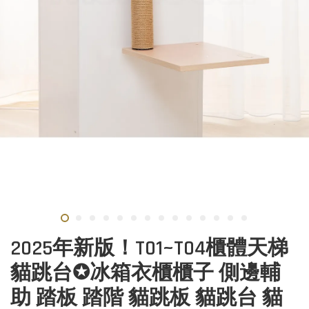
2025年新版！T01~T04櫃體天梯
貓跳台✪冰箱衣櫃櫃子 側邊輔
助 踏板 踏階 貓跳板 貓跳台 貓