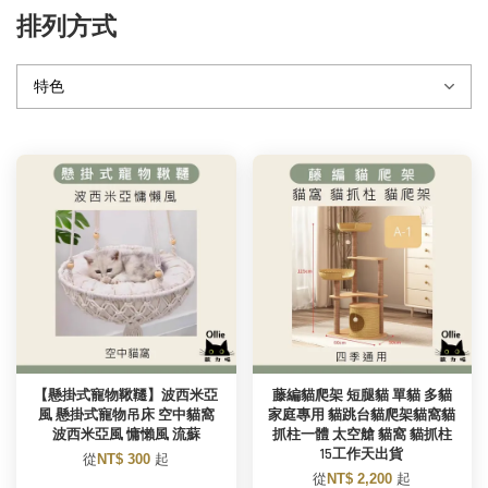
排列方式
【懸掛式寵物鞦韆】波西米亞
藤編貓爬架 短腿貓 單貓 多貓
風 懸掛式寵物吊床 空中貓窩
家庭專用 貓跳台貓爬架貓窩貓
波西米亞風 慵懶風 流蘇
抓柱一體 太空艙 貓窩 貓抓柱
15工作天出貨
從
NT$ 300
起
從
NT$ 2,200
起