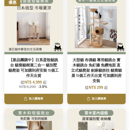
優惠
【新品團購中】日系蛋殼貓跳
大型貓 布偶貓 專用貓跳台 實
台 貓窩貓樹屋二合一 貓別墅
木貓跳台 免釘牆 免鑽地面 直
貓爬架 可加購到府安裝 15個工
立式貓爬架 劍麻貓抓柱 貓窩貓
作天出貨
屋 15個工作天出貨 可加購到府
安裝
從
NT$ 4,999
起
NT$ 5,200
-3.9%
從
NT$ 299
起
加入購物車
加入購物車