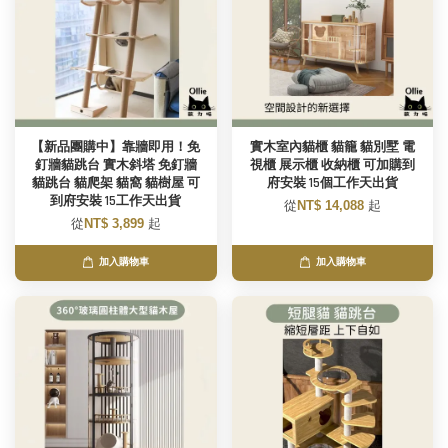
【新品團購中】靠牆即用！免
實木室內貓櫃 貓籠 貓別墅 電
釘牆貓跳台 實木斜塔 免釘牆
視櫃 展示櫃 收納櫃 可加購到
貓跳台 貓爬架 貓窩 貓樹屋 可
府安裝 15個工作天出貨
到府安裝 15工作天出貨
從
NT$ 14,088
起
從
NT$ 3,899
起
加入購物車
加入購物車