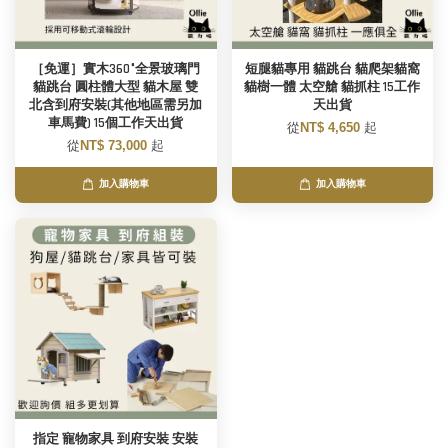
［免運］實木360°全景玻璃門
短腿貓專用 貓跳台 貓爬架貓窩
貓跳台 圓柱體大型 貓木屋 雙
貓樹一體 太空艙 貓抓柱 15工作
北含到府安裝(其他地區需另加
天出貨
車馬費) 15個工作天出貨
從
NT$ 4,650
起
從
NT$ 73,000
起
加入購物車
加入購物車
指定 寵物家具 到府安裝 安裝