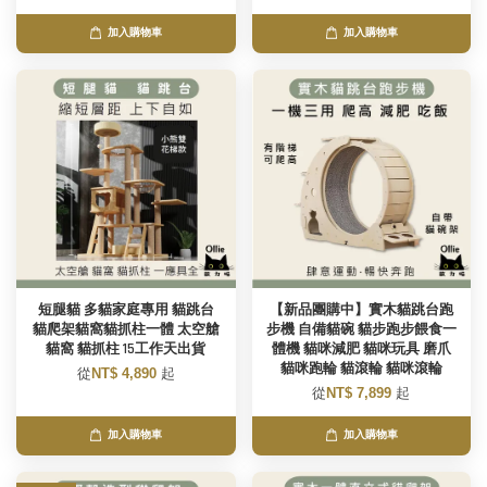
加入購物車
加入購物車
短腿貓 多貓家庭專用 貓跳台
【新品團購中】實木貓跳台跑
貓爬架貓窩貓抓柱一體 太空艙
步機 自備貓碗 貓步跑步餵食一
貓窩 貓抓柱 15工作天出貨
體機 貓咪減肥 貓咪玩具 磨爪
貓咪跑輪 貓滾輪 貓咪滾輪
從
NT$ 4,890
起
從
NT$ 7,899
起
加入購物車
加入購物車