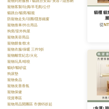
寵物到府服務 / 貓跳台安裝/ 美容 / 隱形網
寵物客製/玩偶/羊毛氈/公仔
貓櫃 貓
貓跳台/貓窩/貓籠
層
防寵物走失/項圈/隱形鐵窗
從
NT
寵物推車/外出用品
狗窩/室外狗屋
寵物美容用品
寵物餵食/飲水
寵物衣服/保暖 三件9折
寵物離世紀念/火化
寵物玩具/啃咬
貓砂/貓砂盆
狗尿墊
寵物食品
寵物友善香氛
寵物保健
現貨專區
寵物用品開團區 市價65折起
[免運]