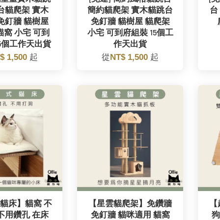
台貓爬架 實木
簡約貓爬架 實木貓跳台
台
免釘牆 貓樹屋
免釘牆 貓樹屋 貓爬架
貓窩 小宅 可到
小宅 可到府組裝 15個工
15個工作天出貨
作天出貨
$ 1,500
起
從
NT$ 1,500
起
貓床】貓窩 不
【星雲貓爬架】免鑽牆
【
不用鑽孔 在床
免釘牆 貓咪適用 貓窩
狗