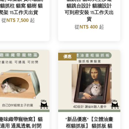
 貓抓柱 貓窩 貓樹 貓
貓跳台設計 貓牆設計
爬架 15工作天出貨
可到府安裝 15工作天出
貨
從
NT$ 7,500
起
從
NT$ 400
起
優惠
趣味織帶寵物窩】貓
*新品優惠*【立體油畫
適用 通風透氣 封閉
框貓抓板】 貓抓板 貓