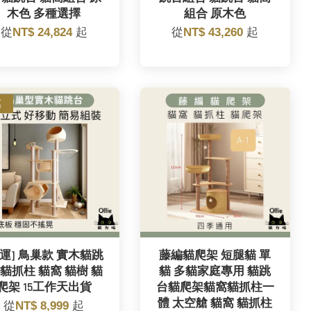
木色 多種選擇
組合 原木色
從
NT$ 24,824
起
從
NT$ 43,260
起
惠
免運] 鳥巢款 實木貓跳
藤編貓爬架 短腿貓 單
 貓抓柱 貓窩 貓樹 貓
貓 多貓家庭專用 貓跳
爬架 15工作天出貨
台貓爬架貓窩貓抓柱一
體 太空艙 貓窩 貓抓柱
從
NT$ 8,999
起