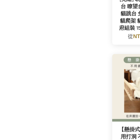
台 瞭望
貓跳台 
貓爬架 
府組裝 
從
NT
【懸掛式
用打洞 