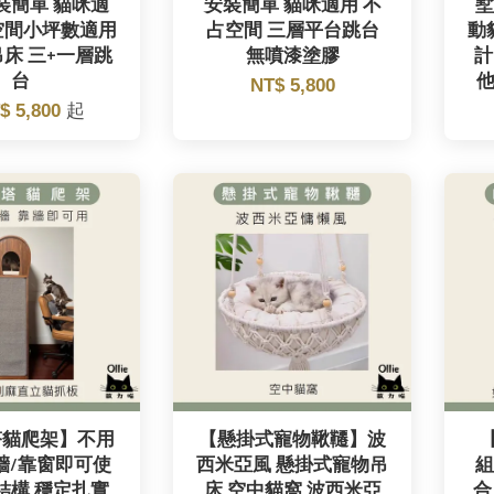
裝簡單 貓咪適
安裝簡單 貓咪適用 不
墅
空間小坪數適用
占空間 三層平台跳台
動
床 三+一層跳
無噴漆塗膠
計
台
他
NT$ 5,800
$ 5,800
起
塔貓爬架】不用
【懸掛式寵物鞦韆】波
牆/靠窗即可使
西米亞風 懸掛式寵物吊
組
結構 穩定扎實
床 空中貓窩 波西米亞
合