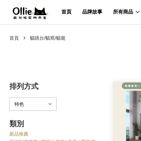
首頁
品牌故事
所有商品
›
首頁
貓跳台/貓窩/貓籠
排列方式
類別
新品推薦