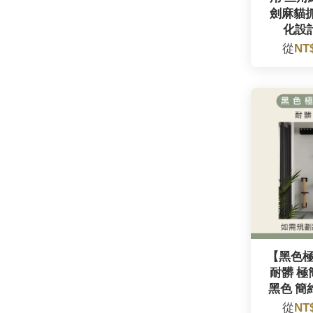
劍麻貓抓
化設
從
NT
【黑色
耐髒 極
黑色 簡
從
NT