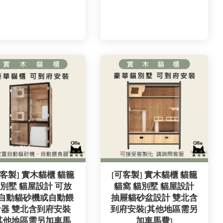
可客製] 實木貓櫃 貓籠
[可客製] 實木貓櫃 貓籠
別墅 貓屋設計 可放
貓窩 貓別墅 貓屋設計
自動貓砂機或自動餵
抽屜貓砂盆設計 雙北含
食器 雙北含到府安裝
到府安裝(其他地區需另
(其他地區需另加車馬
加車馬費)