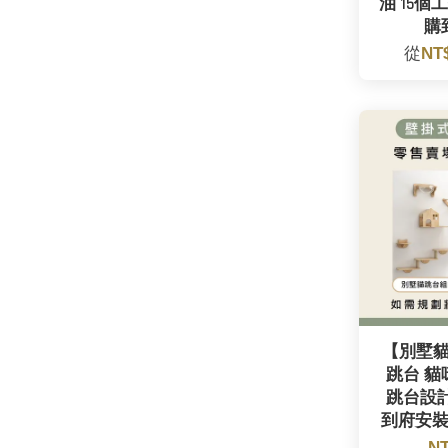
油 15個
購
從
NT
【別墅貓
跳台 貓
跳台設計
到府安裝
NT