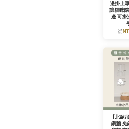
邊掛上
讓貓咪陪
邊 可掛
從
NT
【北歐
鑽牆 免