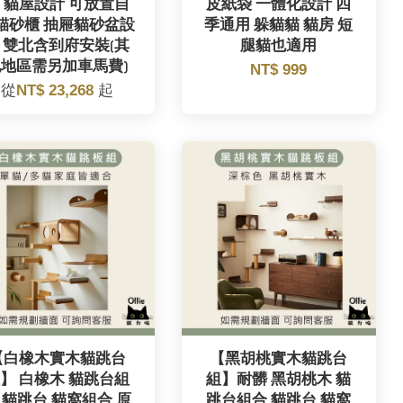
 貓屋設計 可放置自
皮紙袋 一體化設計 四
貓砂櫃 抽屜貓砂盆設
季通用 躲貓貓 貓房 短
 雙北含到府安裝(其
腿貓也適用
地區需另加車馬費)
NT$ 999
從
NT$ 23,268
起
【白橡木實木貓跳台
【黑胡桃實木貓跳台
】 白橡木 貓跳台組
組】耐髒 黑胡桃木 貓
 貓跳台 貓窩組合 原
跳台組合 貓跳台 貓窩