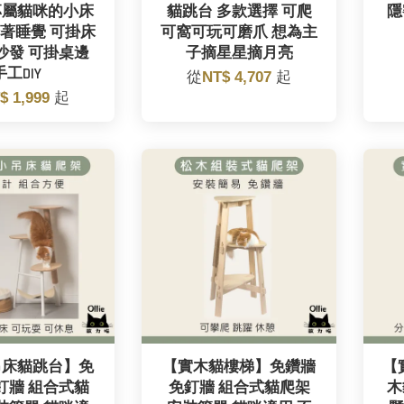
專屬貓咪的小床
貓跳台 多款選擇 可爬
隱
著睡覺 可掛床
可窩可玩可磨爪 想為主
沙發 可掛桌邊
子摘星星摘月亮
手工DIY
從
NT$ 4,707
起
$ 1,999
起
吊床貓跳台】免
【實木貓樓梯】免鑽牆
【
釘牆 組合式貓
免釘牆 組合式貓爬架
木