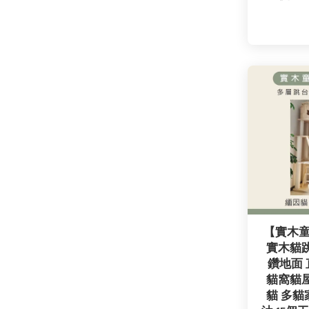
【實木
實木貓跳
鑽地面
貓窩貓屋
貓 多貓