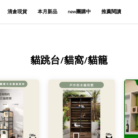
清倉現貨
本月新品
new團購中
推薦閱讀
貓跳台/貓窩/貓籠