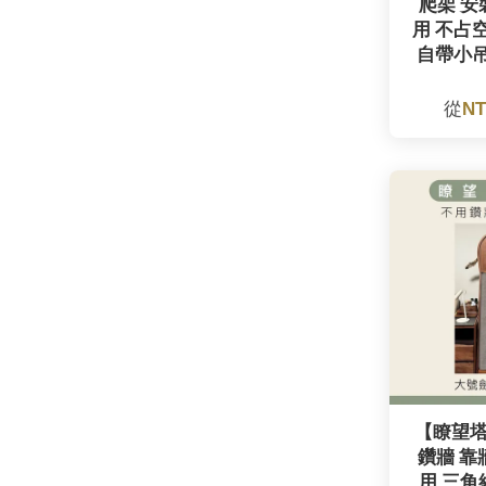
爬架 安
用 不占
自帶小吊
從
NT
【瞭望
鑽牆 靠
用 三角