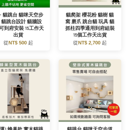
 - 貓跳台 貓咪天空步
貓爬架 櫻花粉 貓樹 貓
 貓跳台設計 貓牆設
窩 磨爪 跳台貓 玩具 貓
 可到府安裝 15工作天
抓柱四季通用到府組裝
出貨
15個工作天出貨
從
NT$ 500
起
從
NT$ 2,700
起
免運] 蜂巢款 實木貓跳
貓跳台 貓咪天空步道