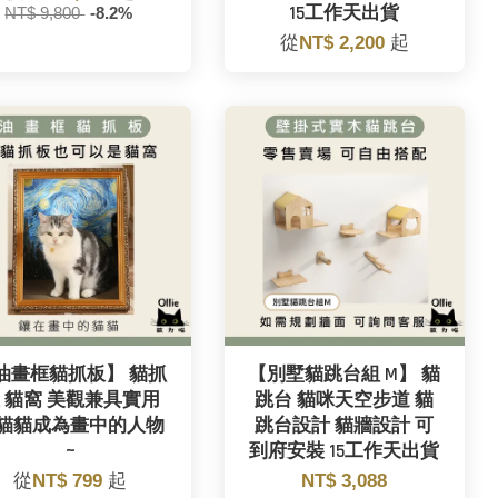
15工作天出貨
NT$ 9,800
-8.2%
從
NT$ 2,200
起
油畫框貓抓板】 貓抓
【別墅貓跳台組 M】 貓
 貓窩 美觀兼具實用
跳台 貓咪天空步道 貓
貓貓成為畫中的人物
跳台設計 貓牆設計 可
~
到府安裝 15工作天出貨
從
NT$ 799
起
NT$ 3,088