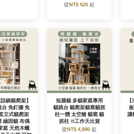
從
NT$ 520
起
童話鎮貓爬架】
短腿貓 多貓家庭專用
【
台 免釘牆 免
貓跳台 貓爬架貓窩貓抓
板
 直立式貓爬架
柱一體 太空艙 貓窩 貓
讓
 緬因貓 布偶
抓柱 15工作天出貨
家庭 天然木蠟
從
NT$ 4,890
起