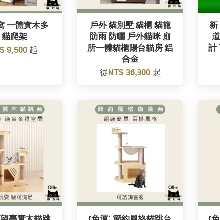
窩 一體實木多
戶外 貓別墅 貓櫃 貓籠
新
 貓爬架
防雨 防曬 戶外貓咪 廁
道
所一體貓櫃陽台貓房 鋁
計
$ 9,500
起
合金
從
NT$ 36,800
起
 眺望臺實木貓跳
[免運] 簡約風格貓跳台
[