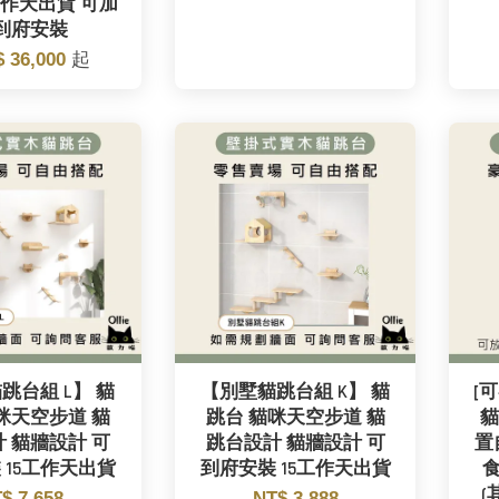
工作天出貨 可加
到府安裝
$ 36,000
起
跳台組 L】 貓
【別墅貓跳台組 K】 貓
[
咪天空步道 貓
跳台 貓咪天空步道 貓
貓
 貓牆設計 可
跳台設計 貓牆設計 可
置
 15工作天出貨
到府安裝 15工作天出貨
$ 7,658
NT$ 3,888