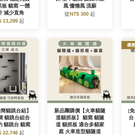
板 貓窩 一體
風 慵懶風 流蘇
計 減少直角
從
NT$ 300
起
$ 13,299
起
優
極簡貓跳台組】
新品團購價【火車貓隧
[
簡 貓跳台組合
道貓抓板】 貓窩 貓隧
台
約 貓跳台 貓窩
道 貓抓板 適合多貓家
庭 火車造型貓隧道
$ 22,746
起