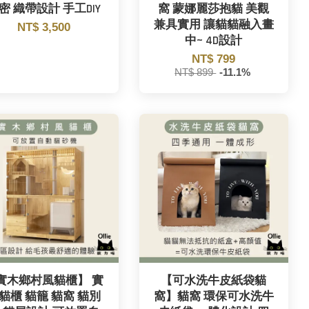
密 織帶設計 手工DIY
窩 蒙娜麗莎抱貓 美觀
兼具實用 讓貓貓融入畫
NT$ 3,500
中~ 4D設計
NT$ 799
NT$ 899
-11.1%
實木鄉村風貓櫃】 實
【可水洗牛皮紙袋貓
貓櫃 貓籠 貓窩 貓別
窩】貓窩 環保可水洗牛