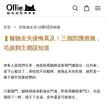
›
首頁
防寵物走失/項圈/隱形鐵窗
▍寵物走失後悔莫及！三個防護措施，
毛孩飼主都該知道
有客人跟我們分享，他曾經看貓咪從家裡門縫竄出，往外衝，
當下心都涼了，很怕找不回貓咪。寵物走失的煎熬，絕對是一
輩子都不想要經歷的。
只要開門，貓咪就很喜歡湊在門邊，即使用腳擋著門口。但是
擋得了一時，擋不了永遠，意外還是可能發生。