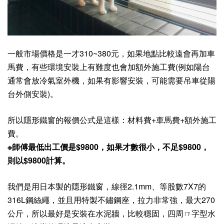
一般市場價格是一才310~380元，如果地點比較遠會再加車
馬費，有些環境安裝上有難度也會加額外施工費(例如陽台
通常會放冷氣室外機，如果有影響安裝，可能需要吊車從陽
台外側安裝)。
所以隱形鐵窗的報價公式是這樣：材料費+車馬費+額外施工
費。
※師傅最低出工價是$9800，如果才數很小，不足$9800，
則以$9800計算。
我們是用日本製的隱形鐵窗，線徑2.1mm、等股數7X7的
316L鋼絲繩，並且用特製不鏽鋼座，拉力非常強，最大270
公斤，所以最好是安裝在水泥牆，比較穩固，四周ㄇ字型水