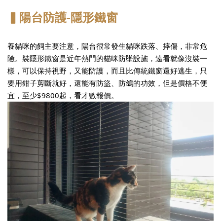
▍陽台防護-隱形鐵窗
養貓咪的飼主要注意，陽台很常發生貓咪跌落、摔傷，非常危
險。裝隱形鐵窗是近年熱門的貓咪防墜設施，遠看就像沒裝一
樣，可以保持視野，又能防護，而且比傳統鐵窗還好逃生，只
要用鉗子剪斷就好，還能有防盜、防鴿的功效，但是價格不便
宜，至少$9800起，看才數報價。