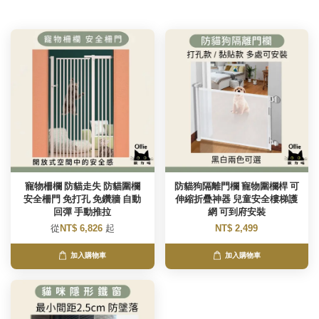
寵物柵欄 防貓走失 防貓圍欄
防貓狗隔離門欄 寵物圍欄桿 可
安全柵門 免打孔 免鑽牆 自動
伸縮折疊神器 兒童安全樓梯護
回彈 手動推拉
網 可到府安裝
從
NT$ 6,826
起
NT$ 2,499
加入購物車
加入購物車