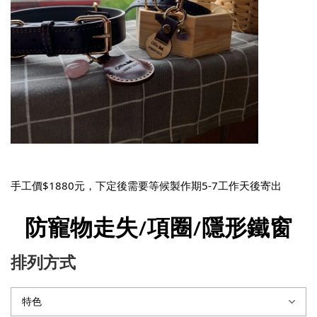
手工價$1880元，下定後需要等候製作期5-7工作天後寄出
防寵物走失/項圈/隱形鐵窗
排列方式