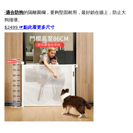
·適合防狗
的隔離圍欄，要夠堅固耐用，最好鎖在牆上，防止大
狗撞壞。
$2499 
☞
點此看更多尺寸