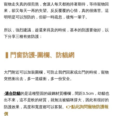
寵物走失真的很煎熬，會讓人每天都抱持著期待，等待寵物回
來，卻又每天一再的失望。反反覆覆的心情，真的很痛苦。這
明明是可以預防的，但卻一時疏忽，後悔一輩子。
所以，強烈建議，趁還來得及的時候，基本的防護要做好，以
下分享三種有效防護：
▍門窗防護-圍欄、防貓網
大門附近可以加裝圍欄，可防止我們回家或出門的時候，寵物
突然衝出去，多一道緩衝，多一份安全。
·適合防貓
的
是這種堅固的碳鋼材質柵欄，間距3.5cm，幼貓也
出不來，這不是軟的材質，就無法被貓咪撐大，因此有很好的
👉點此詢問寵物防護報
防護效果，高度和寬度都可以客製。
價