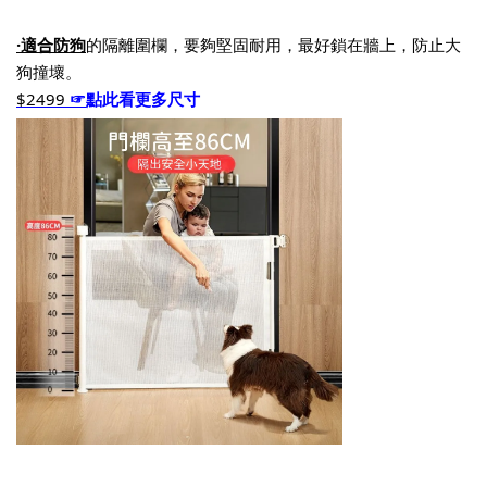
·適合防狗
的隔離圍欄，要夠堅固耐用，最好鎖在牆上，防止大
狗撞壞。
$2499 
☞
點此看更多尺寸