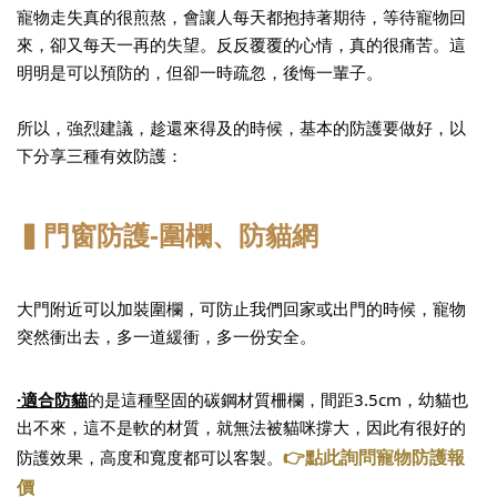
寵物走失真的很煎熬，會讓人每天都抱持著期待，等待寵物回
來，卻又每天一再的失望。反反覆覆的心情，真的很痛苦。這
明明是可以預防的，但卻一時疏忽，後悔一輩子。
所以，強烈建議，趁還來得及的時候，基本的防護要做好，以
下分享三種有效防護：
▍門窗防護-圍欄、防貓網
大門附近可以加裝圍欄，可防止我們回家或出門的時候，寵物
突然衝出去，多一道緩衝，多一份安全。
·適合防貓
的
是這種堅固的碳鋼材質柵欄，間距3.5cm，幼貓也
出不來，這不是軟的材質，就無法被貓咪撐大，因此有很好的
👉點此詢問寵物防護報
防護效果，高度和寬度都可以客製。
價