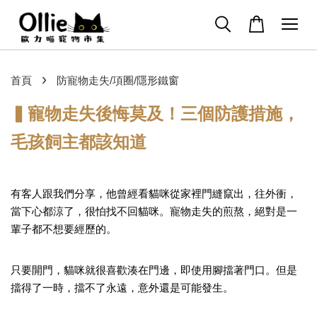
›
首頁
防寵物走失/項圈/隱形鐵窗
▍寵物走失後悔莫及！三個防護措施，
毛孩飼主都該知道
有客人跟我們分享，他曾經看貓咪從家裡門縫竄出，往外衝，
當下心都涼了，很怕找不回貓咪。寵物走失的煎熬，絕對是一
輩子都不想要經歷的。
只要開門，貓咪就很喜歡湊在門邊，即使用腳擋著門口。但是
擋得了一時，擋不了永遠，意外還是可能發生。