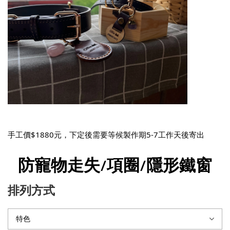
手工價$1880元，下定後需要等候製作期5-7工作天後寄出
防寵物走失/項圈/隱形鐵窗
排列方式