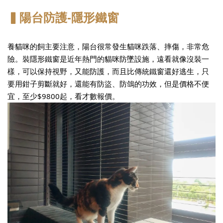
▍陽台防護-隱形鐵窗
養貓咪的飼主要注意，陽台很常發生貓咪跌落、摔傷，非常危
險。裝隱形鐵窗是近年熱門的貓咪防墜設施，遠看就像沒裝一
樣，可以保持視野，又能防護，而且比傳統鐵窗還好逃生，只
要用鉗子剪斷就好，還能有防盜、防鴿的功效，但是價格不便
宜，至少$9800起，看才數報價。