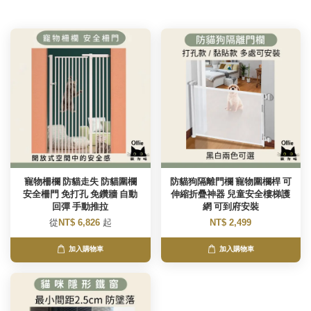
寵物柵欄 防貓走失 防貓圍欄
防貓狗隔離門欄 寵物圍欄桿 可
安全柵門 免打孔 免鑽牆 自動
伸縮折疊神器 兒童安全樓梯護
回彈 手動推拉
網 可到府安裝
從
NT$ 6,826
起
NT$ 2,499
加入購物車
加入購物車