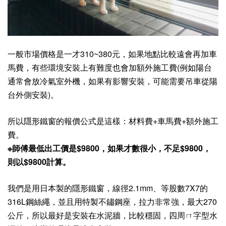
一般市場價格是一才310~380元，如果地點比較遠會再加車
馬費，有些環境安裝上有難度也會加額外施工費(例如陽台
通常會放冷氣室外機，如果有影響安裝，可能需要吊車從陽
台外側安裝)。
所以隱形鐵窗的報價公式是這樣：材料費+車馬費+額外施工
費。
※師傅最低出工價是$9800，如果才數很小，不足$9800，
則以$9800計算。
我們是用日本製的隱形鐵窗，線徑2.1mm、等股數7X7的
316L鋼絲繩，並且用特製不鏽鋼座，拉力非常強，最大270
公斤，所以最好是安裝在水泥牆，比較穩固，四周ㄇ字型水