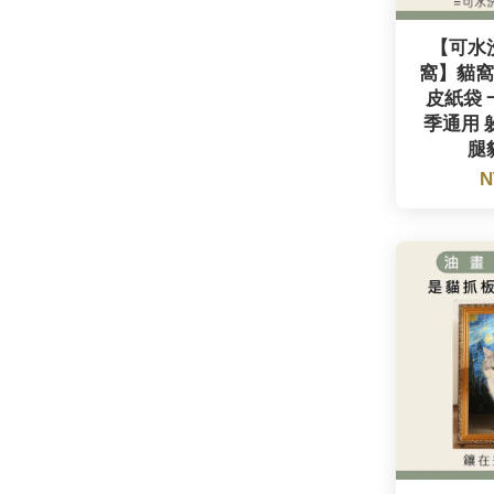
【可水
窩】貓窩
皮紙袋 
季通用 
腿
N