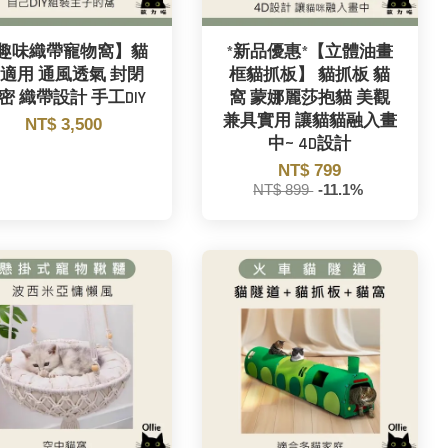
趣味織帶寵物窩】貓
*新品優惠*【立體油畫
適用 通風透氣 封閉
框貓抓板】 貓抓板 貓
密 織帶設計 手工DIY
窩 蒙娜麗莎抱貓 美觀
兼具實用 讓貓貓融入畫
NT$ 3,500
中~ 4D設計
NT$ 799
NT$ 899
-11.1%