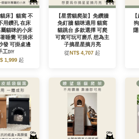
貓床】貓窩 不
【星雲貓爬架】免鑽牆
【
不用鑽孔 在床
免釘牆 貓咪適用 貓窩
狗
專屬貓咪的小床
貓跳台 多款選擇 可爬
隱
著睡覺 可掛床
可窩可玩可磨爪 想為主
沙發 可掛桌邊
子摘星星摘月亮
手工DIY
從
NT$ 4,707
起
$ 1,999
起