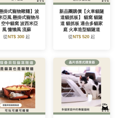
懸掛式寵物鞦韆】波
新品團購價【火車貓隧
米亞風 懸掛式寵物吊
道貓抓板】 貓窩 貓隧
 空中貓窩 波西米亞
道 貓抓板 適合多貓家
風 慵懶風 流蘇
庭 火車造型貓隧道
從
NT$ 300
起
從
NT$ 520
起