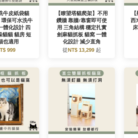
洗牛皮紙袋貓
【瞭望塔貓爬架】不用
【
 環保可水洗牛
鑽牆 靠牆/靠窗即可使
西
一體化設計 四
用 三角結構 穩定扎實
床
躲貓貓 貓房 短
劍麻貓抓板 貓窩 一體
貓也適用
化設計 減少直角
T$ 999
從
NT$ 13,299
起