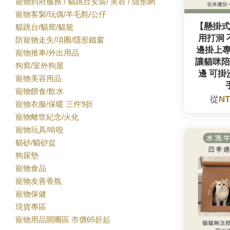
寵物到府服務 / 貓跳台安裝/ 美容 / 隱形網
寵物客製/玩偶/羊毛氈/公仔
【懸掛式
貓跳台/貓窩/貓籠
用打洞 
防寵物走失/項圈/隱形鐵窗
邊掛上
寵物推車/外出用品
讓貓咪陪
狗窩/室外狗屋
邊 可掛
寵物美容用品
寵物餵食/飲水
從
NT
寵物衣服/保暖 三件9折
寵物離世紀念/火化
寵物玩具/啃咬
貓砂/貓砂盆
狗尿墊
寵物食品
寵物友善香氛
寵物保健
現貨專區
寵物用品開團區 市價65折起