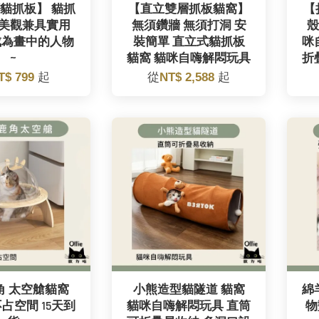
貓抓板】 貓抓
【直立雙層抓板貓窩】
【
 美觀兼具實用
無須鑽牆 無須打洞 安
殼
成為畫中的人物
裝簡單 直立式貓抓板
咪
~
貓窩 貓咪自嗨解悶玩具
折
T$ 799
起
從
NT$ 2,588
起
角 太空艙貓窩
小熊造型貓隧道 貓窩
綿
占空間 15天到
貓咪自嗨解悶玩具 直筒
物