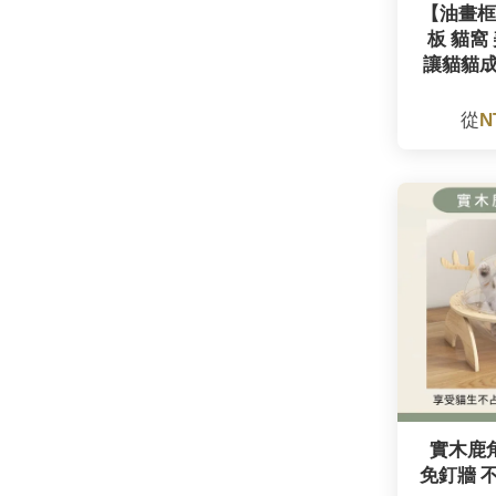
【油畫框
板 貓窩
讓貓貓
從
N
實木鹿
免釘牆 不