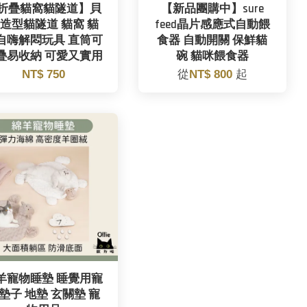
折疊貓窩貓隧道】貝
【新品團購中】sure
造型貓隧道 貓窩 貓
feed晶片感應式自動餵
自嗨解悶玩具 直筒可
食器 自動開關 保鮮貓
疊易收納 可愛又實用
碗 貓咪餵食器
NT$ 750
從
NT$ 800
起
羊寵物睡墊 睡覺用寵
墊子 地墊 玄關墊 寵