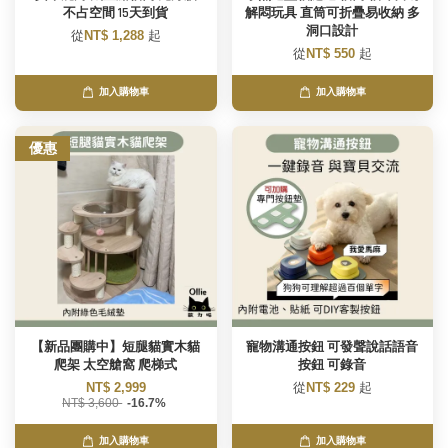
不占空間 15天到貨
解悶玩具 直筒可折疊易收納 多
洞口設計
從
NT$ 1,288
起
從
NT$ 550
起
加入購物車
加入購物車
優惠
【新品團購中】短腿貓實木貓
寵物溝通按鈕 可發聲說話語音
爬架 太空艙窩 爬梯式
按鈕 可錄音
NT$ 2,999
從
NT$ 229
起
NT$ 3,600
-16.7%
加入購物車
加入購物車