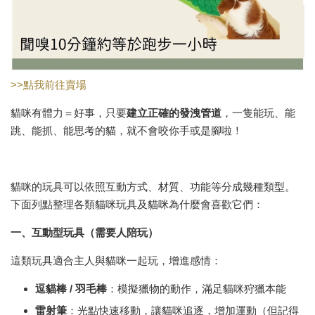
>>點我前往賣場
貓咪有體力＝好事，只要
建立正確的發洩管道
，一隻能玩、能
跳、能抓、能思考的貓，就不會咬你手或是腳啦！
貓咪的玩具可以依照互動方式、材質、功能等分成幾種類型。
下面列點整理各類貓咪玩具及貓咪為什麼會喜歡它們：
一、互動型玩具（需要人陪玩）
這類玩具適合主人與貓咪一起玩，增進感情：
逗貓棒 /
羽毛棒
：模擬獵物的動作，滿足貓咪狩獵本能
雷射筆
：光點快速移動，讓貓咪追逐，增加運動（但記得