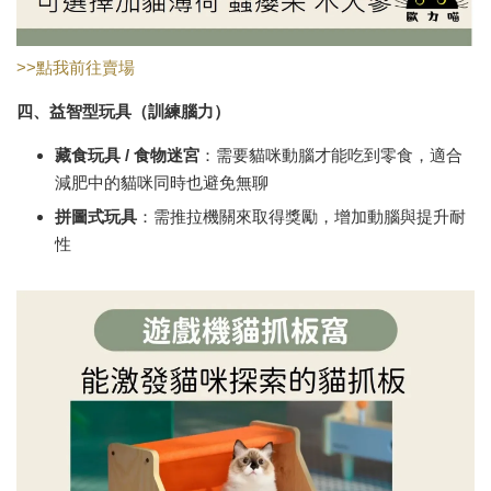
>>點我前往賣場
四、益智型玩具（訓練腦力）
藏食玩具 /
食物迷宮
：需要貓咪動腦才能吃到零食，適合
減肥中的貓咪同時也避免無聊
拼圖式玩具
：需推拉機關來取得獎勵，增加動腦與提升耐
性