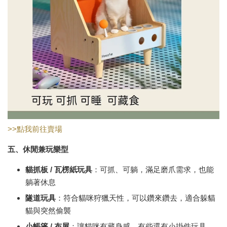
>>點我前往賣場
五、休閒兼玩樂型
貓抓板 /
瓦楞紙玩具
：可抓、可躺，滿足磨爪需求，也能
躺著休息
隧道玩具
：符合貓咪狩獵天性，可以鑽來鑽去，適合躲貓
貓與突然偷襲
小帳篷 /
布屋
：讓貓咪有藏身感，有些還有小掛件玩具，