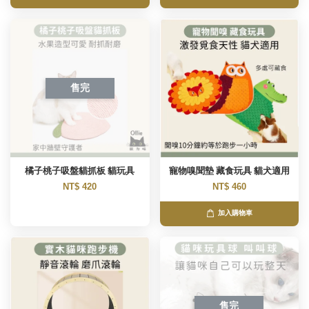
售完
橘子桃子吸盤貓抓板 貓玩具
寵物嗅聞墊 藏食玩具 貓犬適用
NT$ 420
NT$ 460
加入購物車
售完