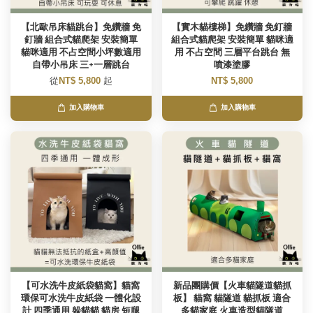
【北歐吊床貓跳台】免鑽牆 免
【實木貓樓梯】免鑽牆 免釘牆
釘牆 組合式貓爬架 安裝簡單
組合式貓爬架 安裝簡單 貓咪適
貓咪適用 不占空間小坪數適用
用 不占空間 三層平台跳台 無
自帶小吊床 三+一層跳台
噴漆塗膠
從
NT$ 5,800
起
NT$ 5,800
加入購物車
加入購物車
【可水洗牛皮紙袋貓窩】貓窩
新品團購價【火車貓隧道貓抓
環保可水洗牛皮紙袋 一體化設
板】 貓窩 貓隧道 貓抓板 適合
計 四季通用 躲貓貓 貓房 短腿
多貓家庭 火車造型貓隧道