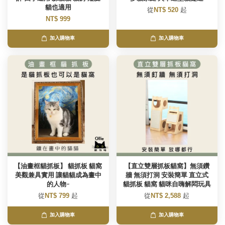
貓也適用
從
NT$ 520
起
NT$ 999
加入購物車
加入購物車
【油畫框貓抓板】 貓抓板 貓窩
【直立雙層抓板貓窩】無須鑽
美觀兼具實用 讓貓貓成為畫中
牆 無須打洞 安裝簡單 直立式
的人物~
貓抓板 貓窩 貓咪自嗨解悶玩具
從
NT$ 799
起
從
NT$ 2,588
起
加入購物車
加入購物車