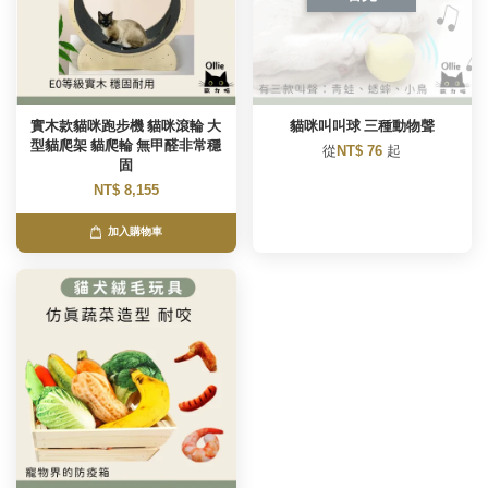
實木款貓咪跑步機 貓咪滾輪 大
貓咪叫叫球 三種動物聲
型貓爬架 貓爬輪 無甲醛非常穩
從
NT$ 76
起
固
NT$ 8,155
加入購物車