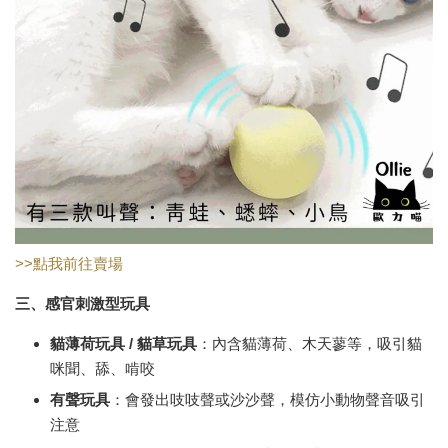
>>點我前往賣場
三
、
感官刺激型玩具
貓薄荷玩具 /
貓草玩具
：內含貓薄荷、木天蓼等，吸引貓
咪聞、舔、啃咬
有聲玩具
：會發出吱吱聲或沙沙聲，模仿小動物聲音吸引
注意