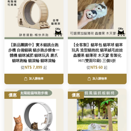
【新品團購中】實木貓跳台跑
【全客製】貓草包 貓草球 貓草
步機 自備貓碗 貓步跑步餵食一
玩具 造型貓抱枕 貓草絨毛娃娃
體機 貓咪減肥 貓咪玩具 磨爪
蟲癭果 貓薄荷 木天寥 客製化
貓咪跑輪 貓滾輪 貓咪滾輪
MIT(雙面印刷) 三個9折
從
NT$ 7,899
起
從
NT$ 60
起
加入購物車
加入購物車
優惠
優惠