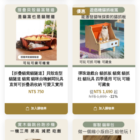
優惠
【折疊貓窩貓隧道】貝殼造型
彈珠遊戲台 貓抓板 貓窩 貓抓
貓隧道 貓窩 貓咪自嗨解悶玩具
柱 貓玩具 四季通用 可玩 可睡
直筒可折疊易收納 可愛又實用
可藏食
NT$ 750
從
NT$ 1,690
起
NT$ 1,899
-11%
加入購物車
加入購物車