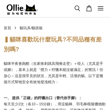
›
首頁
貓玩具/貓抓板
▍
貓咪喜歡玩什麼玩具
?
不同品種有差
別嗎
?
貓咪半夜會跑酷（在家衝刺跳高飛簷走壁）＋咬人（尤其是手
或腳），基本上就是「體力＋狩獵本能沒被滿足」的警訊！但
放心～這是很常見的狀況，尤其是年輕、活潑的貓。以下是幾
個方式幫牠安全有效地發洩精力：
一、
提供「正確」的狩獵出口（替代你手腳）：
每天至少2次（各10～15分鐘），用逗貓棒、羽毛棒模擬獵物動