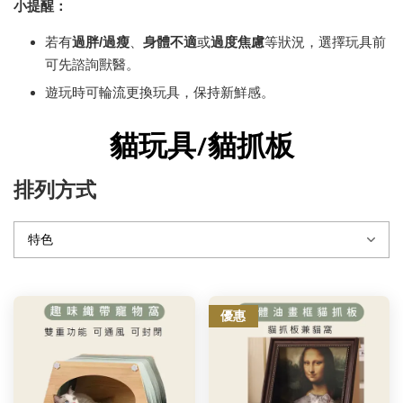
小提醒：
若有
過胖
/
過瘦
、
身體不適
或
過度焦慮
等狀況，選擇玩具前
可先諮詢獸醫。
遊玩時可輪流更換玩具，保持新鮮感。
貓玩具/貓抓板
排列方式
優惠