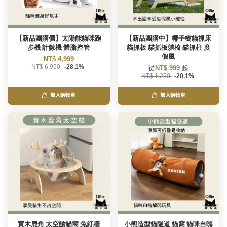
【新品團購價】太陽能貓咪跑
【新品團購中】椰子樹貓抓床
步機 計數機 體脂控管
貓抓板 貓抓板躺椅 貓抓柱 度
假風
NT$ 4,999
NT$ 6,950
-28.1%
從
NT$ 999
起
NT$ 1,250
-20.1%
加入購物車
加入購物車
實木鹿角 太空艙貓窩 免釘牆
小熊造型貓隧道 貓窩 貓咪自嗨