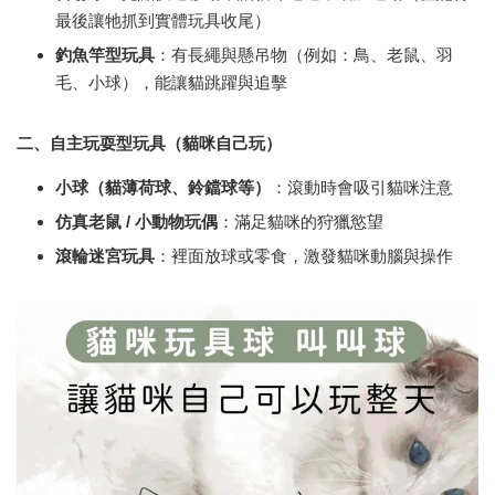
最後讓牠抓到實體玩具收尾）
釣魚竿型玩具
：有長繩與懸吊物（例如：鳥、老鼠、羽
毛、小球），能讓貓跳躍與追擊
二、自主玩耍型玩具（貓咪自己玩）
小球（貓薄荷球、鈴鐺球等）
：滾動時會吸引貓咪注意
仿真老鼠 /
小動物玩偶
：滿足貓咪的狩獵慾望
滾輪迷宮玩具
：裡面放球或零食，激發貓咪動腦與操作