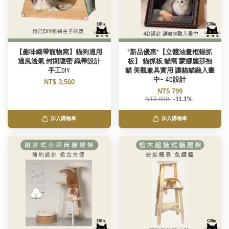
【趣味織帶寵物窩】貓狗適用
*新品優惠*【立體油畫框貓抓
通風透氣 封閉隱密 織帶設計
板】 貓抓板 貓窩 蒙娜麗莎抱
手工DIY
貓 美觀兼具實用 讓貓貓融入畫
中~ 4D設計
NT$ 3,500
NT$ 799
NT$ 899
-11.1%
加入購物車
加入購物車