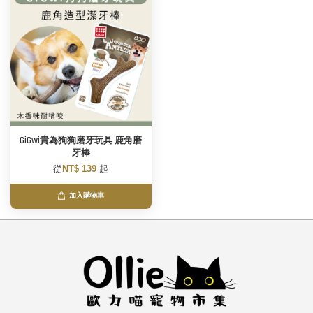
GiGwi貴為狗狗磨牙玩具 鹿角磨
牙棒
從
NT$ 139
起
加入購物車