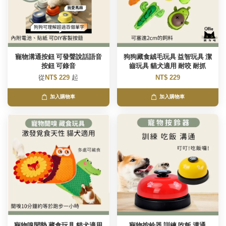
寵物溝通按鈕 可發聲說話語音
狗狗藏食絨毛玩具 益智玩具 潔
按鈕 可錄音
齒玩具 貓犬適用 耐咬 耐抓
從
NT$ 229
起
NT$ 229
加入購物車
加入購物車
寵物嗅聞墊 藏食玩具 貓犬適用
寵物按鈴器 訓練 吃飯 溝通