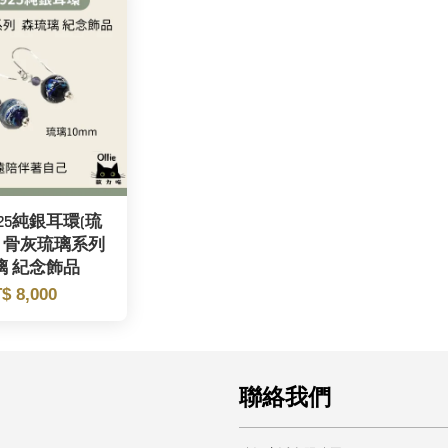
25純銀耳環(琉
) 骨灰琉璃系列
璃 紀念飾品
$ 8,000
聯絡我們