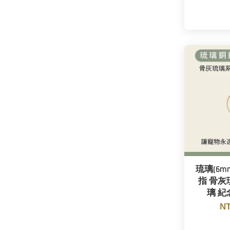
琉璃(6m
指 骨灰
璃 紀
NT