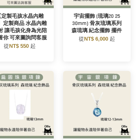
【定製毛孩水晶內雕
宇宙擺飾 (琉璃20 25
】定製商品 水晶內雕
30mm) 骨灰琉璃系列
射 讓毛孩化身為光陪
森琉璃 紀念擺飾 擺件
著你 可來圖詢問客服
從
NT$ 6,000
起
從
NT$ 550
起