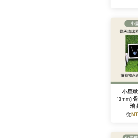
小星球
13mm)
璃
從
NT