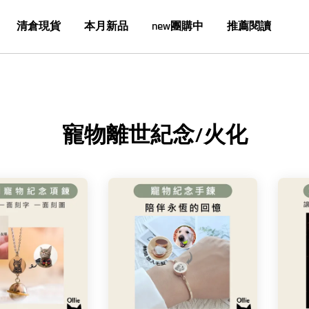
清倉現貨
本月新品
new團購中
推薦閱讀
寵物離世紀念/火化