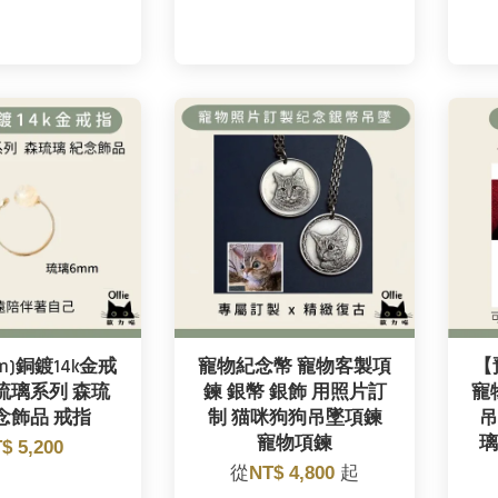
m)銅鍍14k金戒
寵物紀念幣 寵物客製項
【
琉璃系列 森琉
鍊 銀幣 銀飾 用照片訂
寵
念飾品 戒指
制 猫咪狗狗吊墜項鍊
吊
寵物項鍊
璃
$ 5,200
從
NT$ 4,800
起