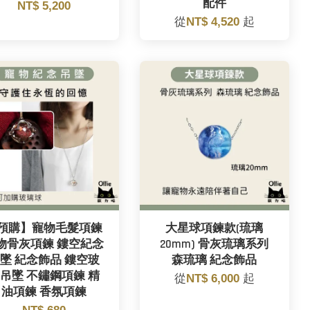
配件
NT$ 5,200
從
NT$ 4,520
起
預購】寵物毛髮項鍊
大星球項鍊款(琉璃
物骨灰項鍊 鏤空紀念
20mm) 骨灰琉璃系列
墜 紀念飾品 鏤空玻
森琉璃 紀念飾品
吊墜 不鏽鋼項鍊 精
從
NT$ 6,000
起
油項鍊 香氛項鍊