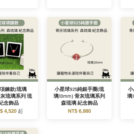
項鍊款(琉璃
小星球925純銀手圈(琉
小
 骨灰琉璃系列 琉
璃10mm) 骨灰琉璃系列
璃
 紀念飾品
森琉璃 紀念飾品
$ 4,520
起
NT$ 6,880