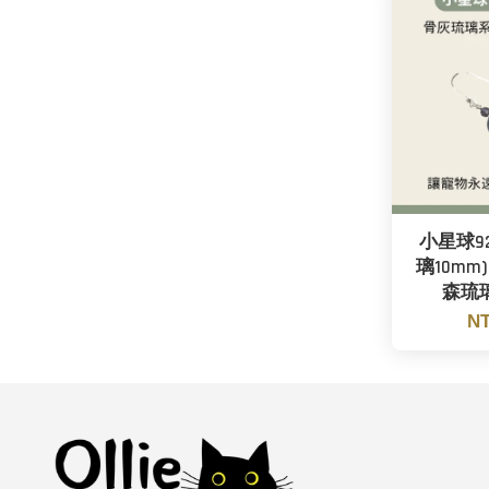
小星球9
璃10mm
森琉
NT