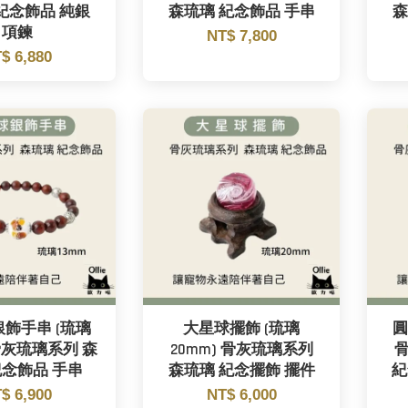
紀念飾品 純銀
森琉璃 紀念飾品 手串
森
項鍊
NT$ 7,800
$ 6,880
飾手串 (琉璃
大星球擺飾 (琉璃
圓
 骨灰琉璃系列 森
20mm) 骨灰琉璃系列
紀念飾品 手串
森琉璃 紀念擺飾 擺件
紀
$ 6,900
NT$ 6,000