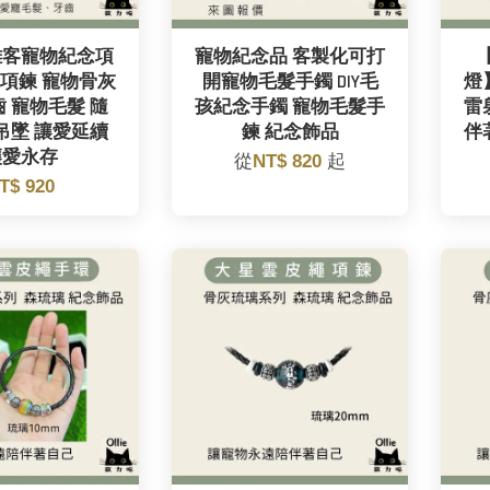
雕客寵物紀念項
寵物紀念品 客製化可打
項鍊 寵物骨灰
開寵物毛髮手鐲 DIY毛
燈
 寵物毛髮 隨
孩紀念手鐲 寵物毛髮手
雷
吊墜 讓愛延續
鍊 紀念飾品
伴
讓愛永存
從
NT$ 820
起
T$ 920