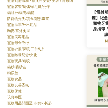
寵物到府服務 / 貓跳台安裝/ 美容 / 隱形網
寵物客製/玩偶/羊毛氈/公仔
【雷射
貓跳台/貓窩/貓籠
鍊】紀念
防寵物走失/項圈/隱形鐵窗
寵物牙齒
寵物推車/外出用品
身攜帶 
狗窩/室外狗屋
寵物美容用品
N
寵物餵食/飲水
寵物衣服/保暖 三件9折
寵物離世紀念/火化
寵物玩具/啃咬
貓砂/貓砂盆
狗尿墊
寵物食品
寵物友善香氛
寵物保健
現貨專區
寵物用品開團區 市價65折起