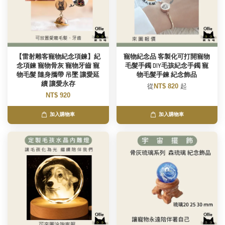
【雷射雕客寵物紀念項鍊】紀
寵物紀念品 客製化可打開寵物
念項鍊 寵物骨灰 寵物牙齒 寵
毛髮手鐲 DIY毛孩紀念手鐲 寵
物毛髮 隨身攜帶 吊墜 讓愛延
物毛髮手鍊 紀念飾品
續 讓愛永存
從
NT$ 820
起
NT$ 920
加入購物車
加入購物車